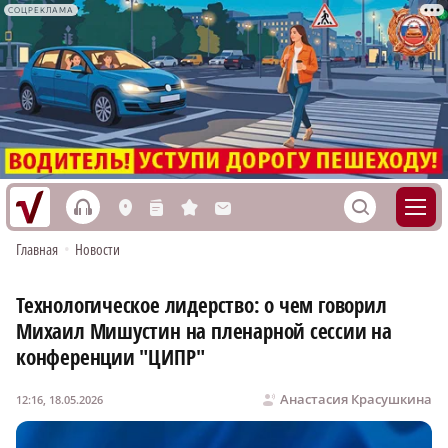
СОЦРЕКЛАМА
h
S
L
n
s
M
Главная
•
Новости
Технологическое лидерство: о чем говорил
Михаил Мишустин на пленарной сессии на
конференции "ЦИПР"
Анастасия Красушкина
12:16, 18.05.2026