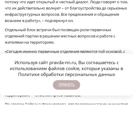
потому что идет открытый и честный диалог. Люди говорят о том,
что их действительно волнует – от благоустройства до серьезных
инфраструктурных вопросов. Все предложения и обращения
возьмем в работу», – подчеркнул он.
Отдельный блок встречи был посвящен роли первичных
отделений партии в решении местных вопросов и работе с
жителями на территориях.
«Сегодня именно первичные отделения являются той основой, с
которой начинается реальная работа на местах. Это люди,
Используя сайт pravda-nn.ru, Вы соглашаетесь с
которые ежедневно находятся рядом с жителями, помогают
использованием файлов cookie, которые указаны в
решать конкретные проблемы, поддерживают семьи участников
Политике обработки персональных данных
СВО, работают с молодежью и ветеранами. Очень важно, что в
Ветлужском округе есть сильные и инициативные команды,
ПРИНЯТЬ
готовые брать на себя ответственность за развитие своих
территорий», — отметил Артем Кавинов.
По словам Сейрана Искендерова, для поддержки таких инициатив
Региональный Совет первичных отделений запустил проект
«СВОя первичка», в рамках которого активные команды смогут
получить гранты на развитие своих направлений.
«Еще один важный проект – «Первичка добрых дел». Он