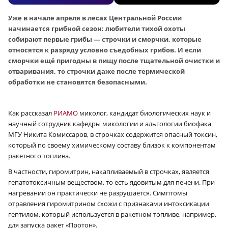
Уже в начале апреля в лесах Центральной России
начинается грибной сезон: любители тихой охоты
собирают первые грибы — строчки и сморчки, которые
относятся к разряду условно съедобных грибов. И если
сморчки ещё пригодны в пищу после тщательной очистки и
отваривания, то строчки даже после термической
обработки не становятся безопасными.
Как рассказал
РИАМО
миколог, кандидат биологических наук и
научный сотрудник кафедры микологии и альгологии биофака
МГУ Никита Комиссаров, в строчках содержится опасный токсин,
который по своему химическому составу близок к компонентам
ракетного топлива.
В частности, гиромитрин, накапливаемый в строчках, является
гепатотоксичным веществом, то есть ядовитым для печени. При
нагревании он практически не разрушается. Симптомы
отравления гиромитрином схожи с признаками интоксикации
гептилом, который используется в ракетном топливе, например,
для запуска ракет «Протон».