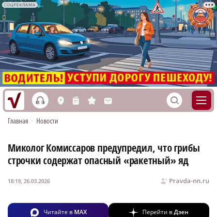
СОЦРЕКЛАМА
h
S
L
n
s
M
Главная
•
Новости
Миколог Комиссаров предупредил, что грибы
строчки содержат опасный «ракетный» яд
Pravda-nn.ru
18:19, 26.03.2026
Читайте в
MAX
Перейти в
Дзен