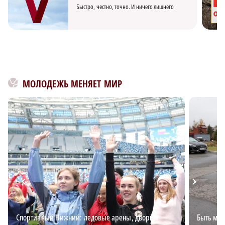
Быстро, честно, точно. И ничего лишнего
МОЛОДЕЖЬ МЕНЯЕТ МИР
Спортивный Нижний: ледовые арены, дворцы
Быть мно