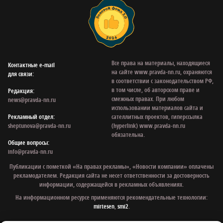
Все права на материалы, находящиеся
Контактные e‑mail
на сайте www.pravda-nn.ru, охраняются
для связи:
в соответствии с законодательством РФ,
в том числе, об авторском праве и
Редакция:
смежных правах. При любом
news@pravda-nn.ru
использовании материалов сайта и
Рекламный отдел:
сателлитных проектов, гиперссылка
sheptunova@pravda-nn.ru
(hyperlink) www.pravda-nn.ru
обязательна.
Общие вопросы:
info@pravda-nn.ru
Публикации с пометкой «На правах рекламы», «Новости компании» оплачены
рекламодателем. Редакция сайта не несет ответственности за достоверность
информации, содержащейся в рекламных объявлениях.
На информационном ресурсе применяются рекомендательные технологии:
mirtesen
,
smi2
.