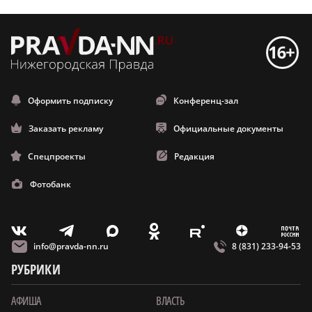
Оформить подписку
Конференц-зал
Заказать рекламу
Официальные документы
Спецпроекты
Редакция
Фотобанк
m
T
O
Z
X
E
V
info@pravda-nn.ru
8 (831) 233-94-53
РУБРИКИ
АФИША
ВЛАСТЬ