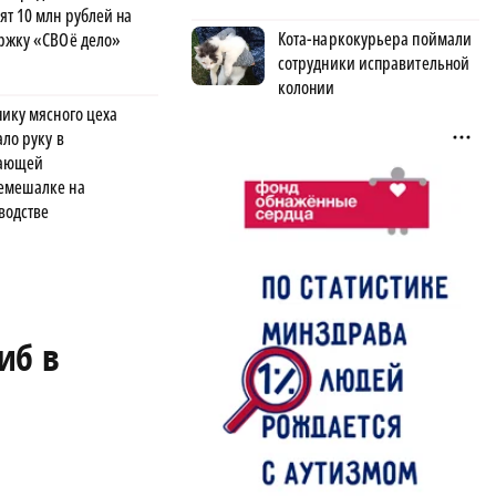
ят 10 млн рублей на
Кота-наркокурьера поймали
ржку «СВОё дело»
сотрудники исправительной
колонии
нику мясного цеха
ло руку в
тающей
мешалке на
водстве
иб в