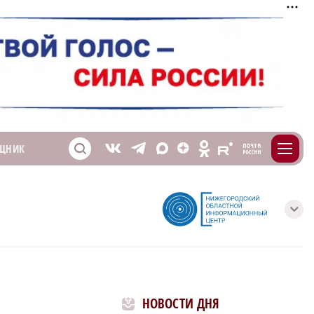
m
T
O
ЩНИК
Z
X
E
S
V
с
НОВОСТИ ДНЯ