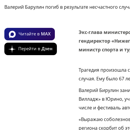
Валерий Барулин погиб в результате несчастного случ
Экс-глава министе
Читайте в
MAX
гендиректор «Нижег
Перейти в
Дзен
министр спорта и ту
Трагедия произошла се
случая. Ему было 67 л
Валерий Бирулин зани
Вилладж» в Юрино, уч
числе и фестиваль авт
«Выражаю соболезнова
региона скорбит об эт