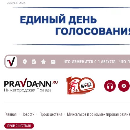
СОЦРЕКЛАМА
ЧТО ИЗМЕНИТСЯ С 1 АВГУСТА
ЧТО 
L
n
s
M
H
e
Главная
•
Новости
•
Происшествия
•
Минсельхоз прокомментировал разлив 
ПРОИСШЕСТВИЯ