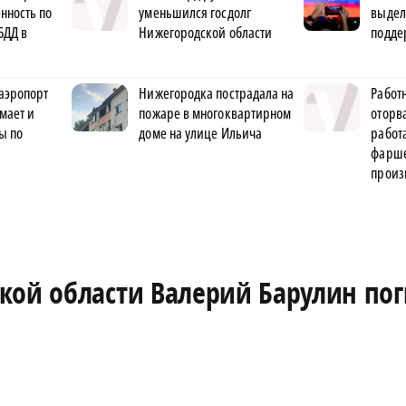
нность по
уменьшился госдолг
выдел
БДД в
Нижегородской области
подде
аэропорт
Нижегородка пострадала на
Работ
мает и
пожаре в многоквартирном
оторва
ы по
доме на улице Ильича
рабо
фарше
произ
кой области Валерий Барулин пог