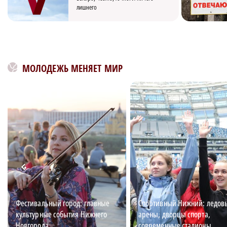
лишнего
МОЛОДЕЖЬ МЕНЯЕТ МИР
Фестивальный город: главные
Спортивный Нижний: ледов
культурные события Нижнего
арены, дворцы спорта,
Новгорода
современные стадионы