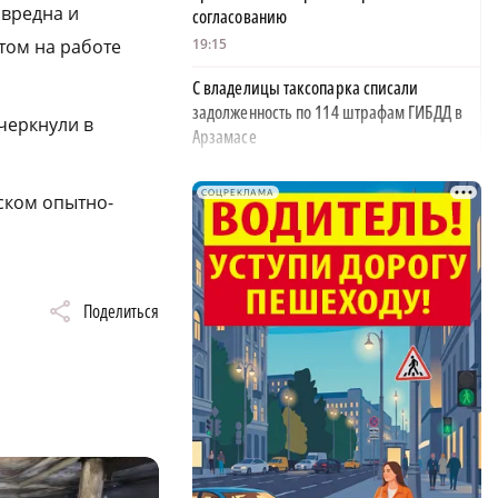
звредна и
согласованию
этом на работе
19:15
С владелицы таксопарка списали
задолженность по 114 штрафам ГИБДД в
черкнули в
Арзамасе
19:02
СОЦРЕКЛАМА
ском опытно-
На 12 млрд рублей уменьшился госдолг
Нижегородской области
18:39
В Нижегородской области тестируют
×
Поделиться
дроны для контроля сброса мусора
18:37
В Нижегородской области выделят 10 млн
рублей на поддержку «СВОё дело»
18:08
34 млрд рублей направят на поддержку