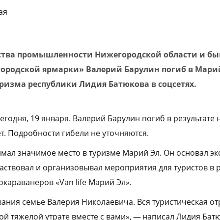
ая
рства промышленности Нижегородской области и б
ородской ярмарки» Валерий Барулин погиб в Мари
ризма республики Лидия Батюкова в соцсетях.
годня, 19 января. Валерий Барулин погиб в результате 
ет. Подробности гибели не уточняются.
мал значимое место в туризме Марий Эл. Он основал эк
аствовал и организовывал мероприятия для туристов в р
окараванеров «Van life Марий Эл».
ния семье Валерия Николаевича. Вся туристическая от
ой тяжелой утрате вместе с вами», — написал Лидия Бат