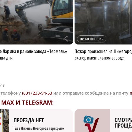
r
ПРОИСШЕСТВИЯ
це Ларина в районе завода «Термаль»
Пожар произошел на Нижегоро
нца дня
экспериментальном заводе
я?
о телефону
(831) 233-94-53
или отправьте сообщение на почту
MAX И TELEGRAM:
СМОТРИ
ПРОЕЗДА НЕТ
ПРОЩЁ
Где в Нижнем Новгороде перекрыто