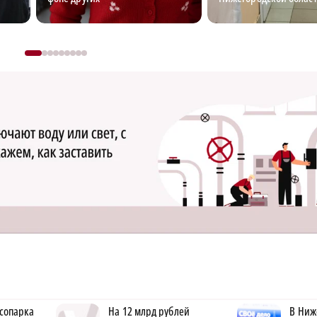
ксопарка
На 12 млрд рублей
В Ниж