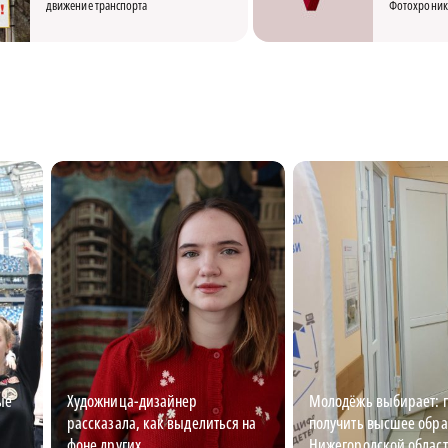
движение транспорта
Фотохроник
ые
Художница-дизайнер
Молодёжь выбирает: г
рассказала, как выделиться на
получить высшее обра
фоне других
Нижегородской облас