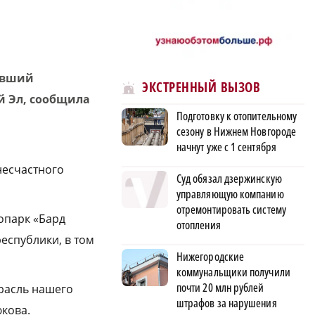
ывший
ЭКСТРЕННЫЙ ВЫЗОВ
й Эл, сообщила
Подготовку к отопительному
сезону в Нижнем Новгороде
начнут уже с 1 сентября
несчастного
Суд обязал дзержинскую
управляющую компанию
отремонтировать систему
опарк «Бард
отопления
еспублики, в том
Нижегородские
коммунальщики получили
почти 20 млн рублей
расль нашего
штрафов за нарушения
юкова.