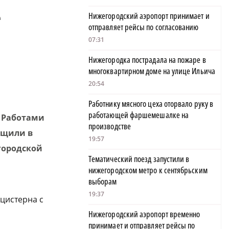
е
Нижегородский аэропорт принимает и
отправляет рейсы по согласованию
07:31
Нижегородка пострадала на пожаре в
многоквартирном доме на улице Ильича
20:54
Работнику мясного цеха оторвало руку в
работающей фаршемешалке на
. Работами
производстве
бщили в
19:57
городской
Тематический поезд запустили в
нижегородском метро к сентябрьским
выборам
19:37
цистерна с
Нижегородский аэропорт временно
принимает и отправляет рейсы по