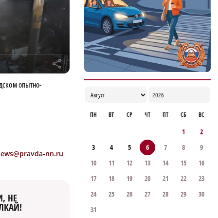
нижегородских семей в этом году
18:03
r
дском опытно-
ПН
ВТ
СР
ЧТ
ПТ
СБ
ВС
1
2
3
4
5
6
7
8
9
news@pravda-nn.ru
10
11
12
13
14
15
16
17
18
19
20
21
22
23
24
25
26
27
28
29
30
, НЕ
ЛКАЙ!
31