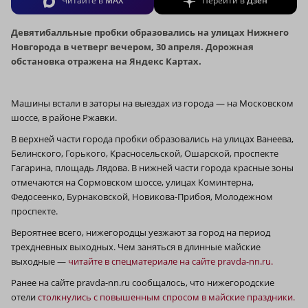
Читайте в
MAX
Перейти в
Дзен
Девятибалльные пробки образовались на улицах Нижнего
Новгорода в четверг вечером, 30 апреля. Дорожная
обстановка отражена на Яндекс Картах.
Машины встали в заторы на выездах из города — на Московском
шоссе, в районе Ржавки.
В верхней части города пробки образовались на улицах Ванеева,
Белинского, Горького, Красносельской, Ошарской, проспекте
Гагарина, площадь Лядова. В нижней части города красные зоны
отмечаются на Сормовском шоссе, улицах Коминтерна,
Федосеенко, Бурнаковской, Новикова-Прибоя, Молодежном
проспекте.
Вероятнее всего, нижегородцы уезжают за город на период
трехдневных выходных. Чем заняться в длинные майские
выходные —
читайте в спецматериале на сайте pravda-nn.ru.
Ранее на сайте pravda-nn.ru сообщалось, что нижегородские
отели
столкнулись с повышенным спросом в майские праздники.