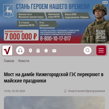
h
S
L
n
s
M
Главная
•
Новости
Мост на дамбе Нижегородской ГЭС перекроют в
майские праздники
Анастасия Красушкина
15:03, 02.05.2026