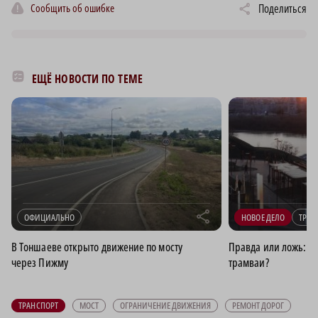
Сообщить об ошибке
Поделиться
ЕЩЁ НОВОСТИ ПО ТЕМЕ
r
ОФИЦИАЛЬНО
НОВОЕ ДЕЛО
ТРАН
В Тоншаеве открыто движение по мосту
Правда или ложь: на
через Пижму
трамваи?
ТРАНСПОРТ
МОСТ
ОГРАНИЧЕНИЕ ДВИЖЕНИЯ
РЕМОНТ ДОРОГ