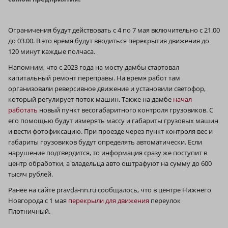
Ограничения будут действовать с 4 по 7 мая включительно с 21.00
до 03.00. В это время будут вводиться перекрытия движения до
120 минут каждые полчаса.
Напомним, что с 2023 года на мосту дамбы стартовал
капитальный ремонт переправы. На время работ там
организовали реверсивное движение и установили светофор,
который регулирует поток машин. Также на дамбе
начал
работать
новый пункт весогабаритного контроля грузовиков. С
его помощью будут измерять массу и габариты грузовых машин
и вести фотофиксацию. При проезде через пункт контроля вес и
габариты грузовиков будут определять автоматически. Если
нарушение подтвердится, то информация сразу же поступит в
центр обработки, а владельца авто оштрафуют на сумму до 600
тысяч рублей.
Ранее на сайте pravda-nn.ru сообщалось, что в центре Нижнего
Новгорода с 1 мая
перекрыли для движения
переулок
Плотничный.