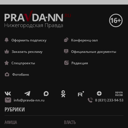
Оформить подписку
Конференц-зал
Заказать рекламу
Официальные документы
Спецпроекты
Редакция
Фотобанк
m
T
O
Z
X
E
V
info@pravda-nn.ru
8 (831) 233-94-53
РУБРИКИ
АФИША
ВЛАСТЬ