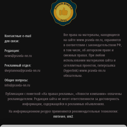
Все права на материалы, находящиеся
Контактные e‑mail
на сайте www.pravda-nn.ru, охраняются
для связи:
в соответствии с законодательством РФ,
в том числе, об авторском праве и
Редакция:
смежных правах. При любом
news@pravda-nn.ru
использовании материалов сайта и
Рекламный отдел:
сателлитных проектов, гиперссылка
sheptunova@pravda-nn.ru
(hyperlink) www.pravda-nn.ru
обязательна.
Общие вопросы:
info@pravda-nn.ru
Публикации с пометкой «На правах рекламы», «Новости компании» оплачены
рекламодателем. Редакция сайта не несет ответственности за достоверность
информации, содержащейся в рекламных объявлениях.
На информационном ресурсе применяются рекомендательные технологии:
mirtesen
,
smi2
.