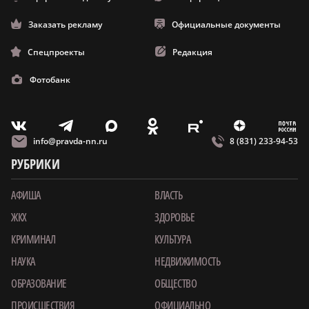
Заказать рекламу
Официальные документы
Спецпроекты
Редакция
Фотобанк
m
T
O
Z
X
E
V
info@pravda-nn.ru
8 (831) 233-94-53
РУБРИКИ
АФИША
ВЛАСТЬ
ЖКХ
ЗДОРОВЬЕ
КРИМИНАЛ
КУЛЬТУРА
НАУКА
НЕДВИЖИМОСТЬ
ОБРАЗОВАНИЕ
ОБЩЕСТВО
ПРОИСШЕСТВИЯ
ОФИЦИАЛЬНО