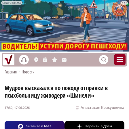
СОЦРЕКЛАМА
h
S
L
n
s
M
Главная
•
Новости
Мудров высказался по поводу отправки в
психбольницу живодера «Шинели»
Анастасия Красушкина
17:30, 17.06.2026
Читайте в
MAX
Перейти в
Дзен