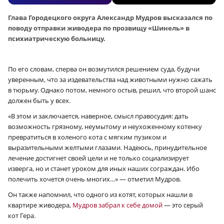
Глава Городецкого округа Александр Мудров высказался по
поводу отправки живодера по прозвищу «Шинель» в
психиатрическую больницу.
По его словам, сперва он возмутился решением суда, будучи
уверенным, что за издевательства над животными нужно сажать
в тюрьму. Однако потом, немного остыв, решил, что второй шанс
должен быть у всех.
«В этом и заключается, наверное, смысл правосудия: дать
возможность грязному, неумытому и неухоженному котенку
превратиться в холеного кота с мягким пузиком и
выразительными желтыми глазами. Надеюсь, принудительное
лечение достигнет своей цели и не только социализирует
изверга, но и станет уроком для иных наших сограждан. Ибо
полечить хочется очень многих…» — отметил Мудров.
Он также напомнил, что одного из котят, которых нашли в
квартире живодера,
Мудров забрал к себе домой
— это серый
кот Гера.