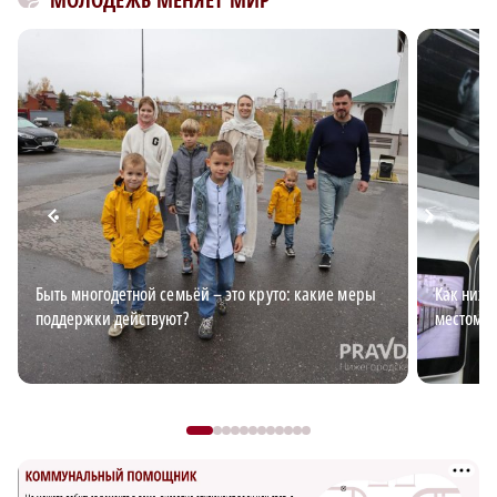
Быть многодетной семьёй – это круто: какие меры
Как ниже
поддержки действуют?
местом д