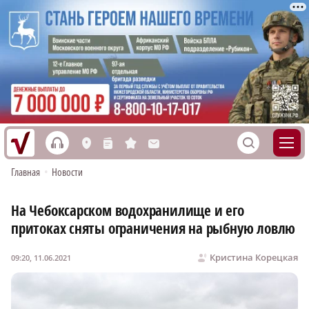
h
S
L
n
s
M
Главная
•
Новости
На Чебоксарском водохранилище и его
притоках сняты ограничения на рыбную ловлю
Кристина Корецкая
09:20, 11.06.2021