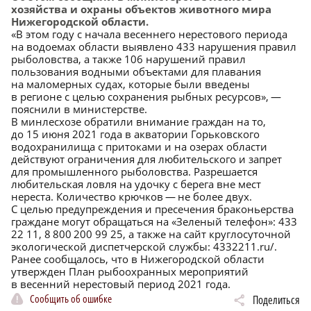
хозяйства и охраны объектов животного мира
Нижегородской области.
«В этом году с начала весеннего нерестового периода
на водоемах области выявлено 433 нарушения правил
рыболовства, а также 106 нарушений правил
пользования водными объектами для плавания
на маломерных судах, которые были введены
в регионе с целью сохранения рыбных ресурсов», —
пояснили в министерстве.
В минлесхозе обратили внимание граждан на то,
до 15 июня 2021 года в акватории Горьковского
водохранилища с притоками и на озерах области
действуют ограничения для любительского и запрет
для промышленного рыболовства. Разрешается
любительская ловля на удочку с берега вне мест
нереста. Количество крючков — не более двух.
С целью предупреждения и пресечения браконьерства
граждане могут обращаться на «Зеленый телефон»: 433
22 11, 8 800 200 99 25, а также на сайт круглосуточной
экологической диспетчерской службы:
4332211.ru/
.
Ранее сообщалось, что в Нижегородской области
утвержден План рыбоохранных мероприятий
в весенний нерестовый период 2021 года.
Сообщить об ошибке
Поделиться