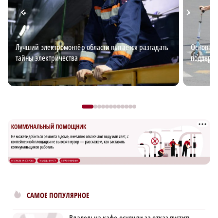
Лучший электромонтёр области пытается разгадать
Основа б
тайны электричества
поддержи
САМОЕ ПОПУЛЯРНОЕ