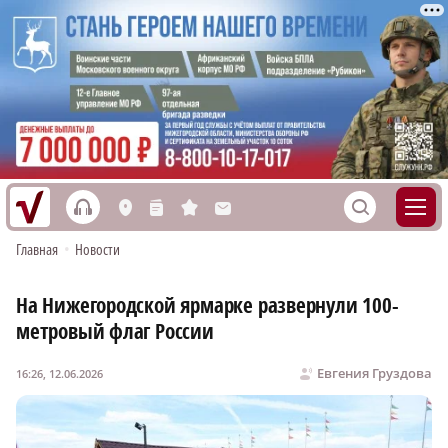
h
S
L
n
s
M
Главная
•
Новости
На Нижегородской ярмарке развернули 100-
метровый флаг России
Евгения Груздова
16:26, 12.06.2026