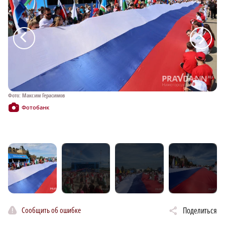
a
a
Фото: Максим Герасимов
Фотобанк
Фо
Сообщить об ошибке
Поделиться