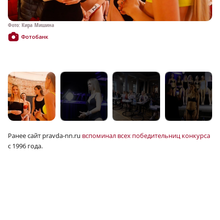
Фото: Кира Мишина
Фо
Фотобанк
Ранее сайт pravda-nn.ru
вспоминал всех победительниц конкурса
с 1996 года.