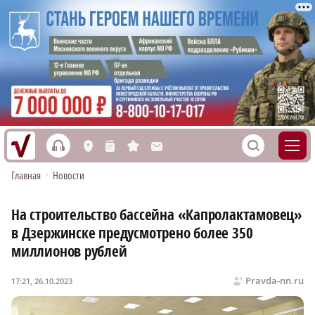
h
S
L
n
s
M
Главная
•
Новости
На строительство бассейна «Капролактамовец»
в Дзержинске предусмотрено более 350
миллионов рублей
Pravda-nn.ru
17:21, 26.10.2023