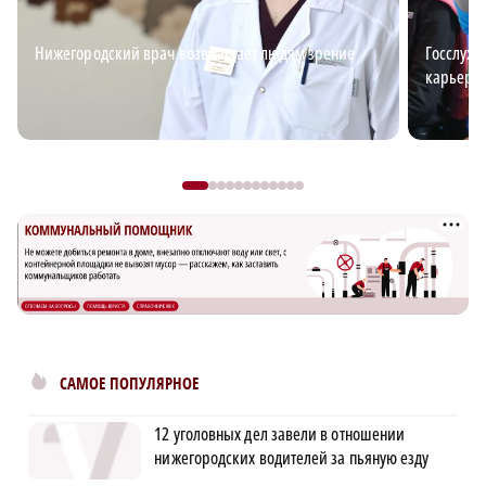
Нижегородский врач возвращает людям зрение
Госслужб
карьерн
САМОЕ ПОПУЛЯРНОЕ
12 уголовных дел завели в отношении
нижегородских водителей за пьяную езду