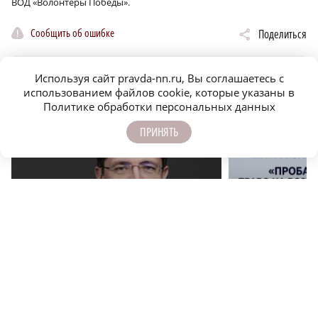
ВОД «Волонтеры Победы».
Сообщить об ошибке
Поделиться
Используя сайт pravda-nn.ru, Вы соглашаетесь с
использованием файлов cookie, которые указаны в
ЕЩЁ НОВОСТИ ПО ТЕМЕ
Политике обработки персональных данных
ПРИНЯТЬ
r
ОФИЦИАЛЬНО
ОФИЦИАЛЬНО
Глеб Никитин обратился к строителям в День
Нижегородские журн
строителя
заявки на конкурс 