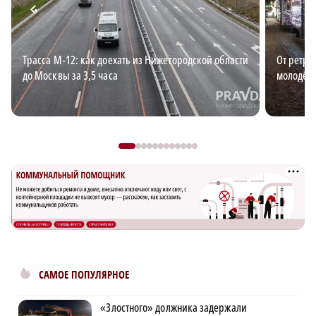
Трасса М‑12: как доехать из Нижегородской области
От ретро
до Москвы за 3,5 часа
молодёж
САМОЕ ПОПУЛЯРНОЕ
«Злостного» должника задержали