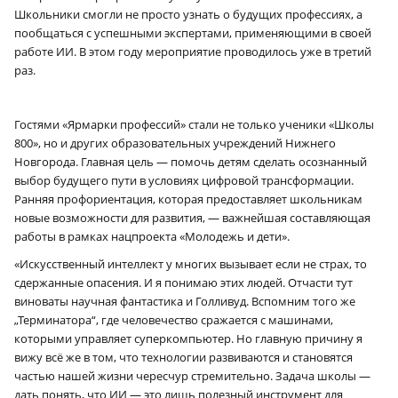
Школьники смогли не просто узнать о будущих профессиях, а
пообщаться с успешными экспертами, применяющими в своей
работе ИИ. В этом году мероприятие проводилось уже в третий
раз.
Гостями «Ярмарки профессий» стали не только ученики «Школы
800», но и других образовательных учреждений Нижнего
Новгорода. Главная цель — помочь детям сделать осознанный
выбор будущего пути в условиях цифровой трансформации.
Ранняя профориентация, которая предоставляет школьникам
новые возможности для развития, — важнейшая составляющая
работы в рамках нацпроекта «Молодежь и дети».
«Искусственный интеллект у многих вызывает если не страх, то
сдержанные опасения. И я понимаю этих людей. Отчасти тут
виноваты научная фантастика и Голливуд. Вспомним того же
„Терминатора“, где человечество сражается с машинами,
которыми управляет суперкомпьютер. Но главную причину я
вижу всё же в том, что технологии развиваются и становятся
частью нашей жизни чересчур стремительно. Задача школы —
дать понять, что ИИ — это лишь полезный инструмент для