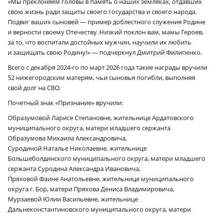
«Мы преклоняем головы в память о наших земляках, отдавших
свою жизнь ради защиты своего государства и своего народа.
Подвиг ваших сыновей — пример доблестного служения Родине
и верности своему Отечеству. Низкий поклон вам, мамы Героев,
за то, что воспитали достойных мужчин, научили их любить
и защищать свою Родину!» — подчеркнул Дмитрий Филипенко.
Всего с декабря 2024-го по март 2026 года такие награды вручили
52 нижегородским матерям, чьи сыновья погибли, выполняя
свой долг на СВО.
Почетный знак «Признание» вручили:
Образумовой Ларисе Степановне, жительнице Ардатовского
муниципального округа, матери младшего сержанта
Образумова Михаила Александровича,
Суродиной Наталье Николаевне, жительнице
Большеболдинского муниципального округа, матери младшего
сержанта Суродина Александра Ивановича,
Пряховой Фаине Анатольевне, жительнице муниципального
округа г. Бор, матери Пряхова Дениса Владимировича,
Мурзаевой Юлии Васильевне, жительнице
Дальнеконстантиновского муниципального округа, матери