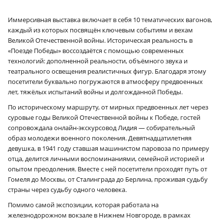
Иммерсивная выставка включает в себя 10 тематических вагонов,
каждый из которых посвящён ключевым событиям и вехам
Великой Отечественной войны. Историческая реальность в
«Поезде Победы» воссоздаётся с помощью современных
технологий: дополненной реальности, объёмного звука и
театрального освещения реалистичных фигур. Благодаря этому
посетители буквально погружаются в атмосферу предвоенных
лет, тяжёлых испытаний войны и долгожданной Победы.
По историческому маршруту, от мирных предвоенных лет через
суровые годы Великой Отечественной войны к Победе, гостей
сопровождала онлайн-экскурсовод Лидия — собирательный
образ молодежи военного поколения. Девятнадцатилетняя
девушка, в 1941 году ставшая машинистом паровоза по примеру
отца, делится личными воспоминаниями, семейной историей и
опытом преодоления. Вместе с ней посетители проходят путь от
Гомеля до Москвы, от Сталинграда до Берлина, проживая судьбу
страны через судьбу одного человека.
Помимо самой экспозиции, которая работала на
железнодорожном вокзале в Нижнем Новгороде, в рамках