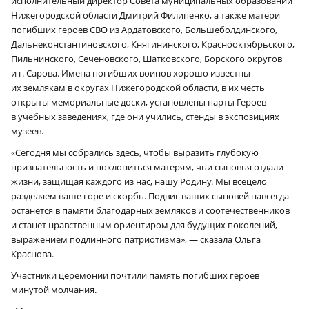
исполнительный директор Совета муниципальных образований
Нижегородской области Дмитрий Филипенко, а также матери
погибших героев СВО из Ардатовского, Большеболдинского,
Дальнеконстантиновского, Княгининского, Краснооктябрьского,
Пильнинского, Сеченовского, Шатковского, Борского округов
и г. Сарова. Имена погибших воинов хорошо известны
их землякам в округах Нижегородской области, в их честь
открыты мемориальные доски, установлены парты Героев
в учебных заведениях, где они учились, стенды в экспозициях
музеев.
«Сегодня мы собрались здесь, чтобы выразить глубокую
признательность и поклониться матерям, чьи сыновья отдали
жизни, защищая каждого из нас, нашу Родину. Мы всецело
разделяем ваше горе и скорбь. Подвиг ваших сыновей навсегда
останется в памяти благодарных земляков и соотечественников
и станет нравственным ориентиром для будущих поколений,
выражением подлинного патриотизма», — сказала Ольга
Краснова.
Участники церемонии почтили память погибших героев
минутой молчания.