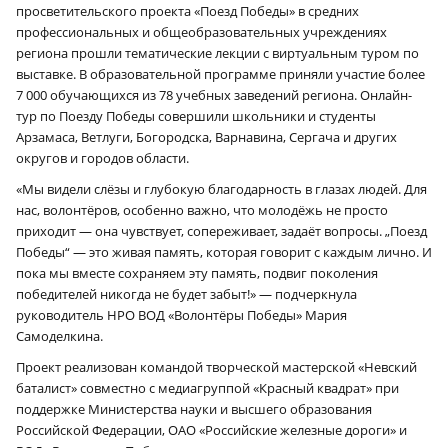
просветительского проекта «Поезд Победы» в средних
профессиональных и общеобразовательных учреждениях
региона прошли тематические лекции с виртуальным туром по
выставке. В образовательной программе приняли участие более
7 000 обучающихся из 78 учебных заведений региона. Онлайн-
тур по Поезду Победы совершили школьники и студенты
Арзамаса, Ветлуги, Богородска, Варнавина, Сергача и других
округов и городов области.
«Мы видели слёзы и глубокую благодарность в глазах людей. Для
нас, волонтёров, особенно важно, что молодёжь не просто
приходит — она чувствует, сопереживает, задаёт вопросы. „Поезд
Победы“ — это живая память, которая говорит с каждым лично. И
пока мы вместе сохраняем эту память, подвиг поколения
победителей никогда не будет забыт!» — подчеркнула
руководитель НРО ВОД «Волонтёры Победы» Мария
Самоделкина.
Проект реализован командой творческой мастерской «Невский
баталист» совместно с медиагруппой «Красный квадрат» при
поддержке Министерства науки и высшего образования
Российской Федерации, ОАО «Российские железные дороги» и