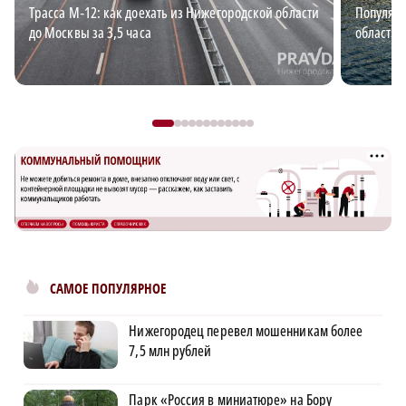
Трасса М‑12: как доехать из Нижегородской области
Популяр
до Москвы за 3,5 часа
области 
САМОЕ ПОПУЛЯРНОЕ
Нижегородец перевел мошенникам более
7,5 млн рублей
Парк «Россия в миниатюре» на Бору