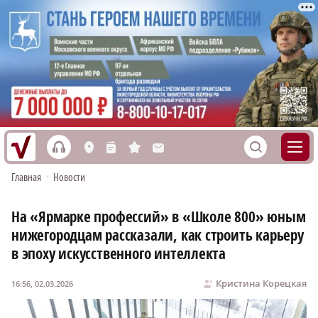
h
S
L
n
s
M
Главная
•
Новости
На «Ярмарке профессий» в «Школе 800» юным
нижегородцам рассказали, как строить карьеру
в эпоху искусственного интеллекта
Кристина Корецкая
16:56, 02.03.2026