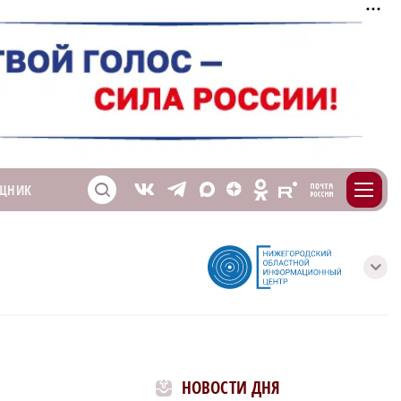
m
T
O
ЩНИК
Z
X
E
S
V
с
НОВОСТИ ДНЯ