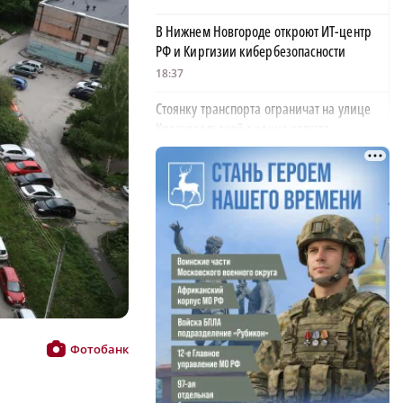
В Нижнем Новгороде откроют ИТ-центр
РФ и Киргизии кибербезопасности
18:37
Стоянку транспорта ограничат на улице
Красносельской с конца августа
18:37
Волонтеры обнаружили заброшенный
дом, в котором живет около 20 собак и
щенков
×
18:02
В Нижегородской области наградили
более 40 организаций к Дню строителя
17:57
Фотобанк
Садыр Жапаров и Глеб Никитин провели
рабочую встречу в Киргизии
17:38