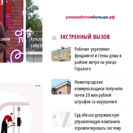
ЭКСТРЕННЫЙ ВЫЗОВ
самом
Культурный код: музеи, театры,
Самые востребо
кино и стрит-арт Нижегородской
профессии для 
Рабочие укрепляют
области
специалистов в
фундамент и стены дома в
области
районе метро на улице
Горького
Нижегородские
коммунальщики получили
почти 20 млн рублей
штрафов за нарушения
Суд обязал дзержинскую
управляющую компанию
отремонтировать систему