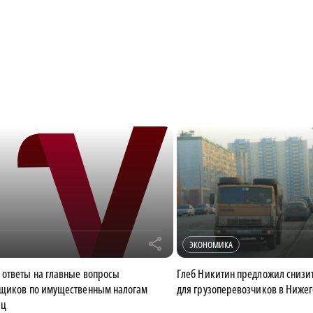
r
ЭКОНОМИКА
ответы на главные вопросы
Глеб Никитин предложил снизи
ьщиков по имущественным налогам
для грузоперевозчиков в Ниже
иц