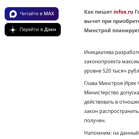
Как пишет
infox.ru
Г
Читайте в
MAX
вычет при приобрет
Перейти в
Дзен
Минстрой планирует
Инициатива разработк
законопроекта максим
уровне 520 тысяч рубл
Глава Минстроя Ирек 
Министерство допускае
действовать в отноше
закон распространить
получен.
Напомним: на данный 