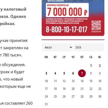
му налоговый
раза. Однако
ройках.
лучае принятия
т закреплен на
т 780 тысяч.
ПН
ВТ
СР
ЧТ
ПТ
СБ
ВС
и обсуждения.
1
2
троек и будет
3
4
5
6
7
8
9
, что новый
10
11
12
13
14
15
16
 которым еще не
17
18
19
20
21
22
23
24
25
26
27
28
29
30
я составляет 260
31