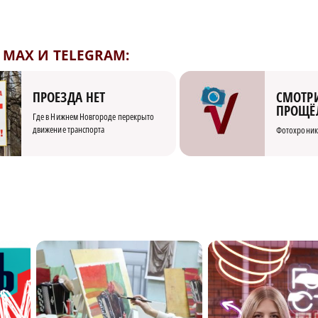
MAX И TELEGRAM:
СМОТРИ
ПРОЕЗДА НЕТ
ПРОЩЁ
Где в Нижнем Новгороде перекрыто
движение транспорта
Фотохроник