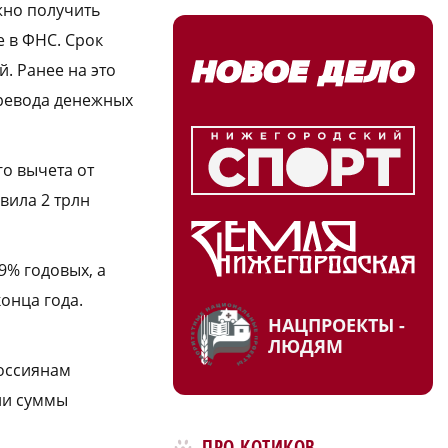
жно получить
е в ФНС. Срок
. Ранее на это
еревода денежных
го вычета от
вила 2 трлн
9% годовых, а
онца года.
НАЦПРОЕКТЫ -
ЛЮДЯМ
россиянам
ии суммы
ПРО КОТИКОВ