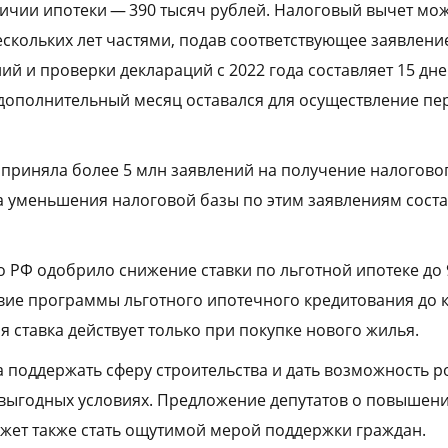
личии ипотеки — 390 тысяч рублей. Налоговый вычет мо
ескольких лет частями, подав соответствующее заявлени
й и проверки деклараций с 2022 года составляет 15 дней
 дополнительный месяц оставался для осуществление п
С приняла более 5 млн заявлений на получение налогово
 уменьшения налоговой базы по этим заявлениям соста
о РФ одобрило снижение ставки по льготной ипотеке до 
вие программы льготного ипотечного кредитования до к
 ставка действует только при покупке нового жилья.
 поддержать сферу строительства и дать возможность 
 выгодных условиях. Предложение депутатов о повышен
жет также стать ощутимой мерой поддержки граждан.