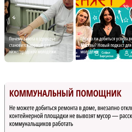
Почему забота о здоровье
Можно ли добиться успеха в
становится нормой для
Москвы? Новый подкаст для
нижегородской молодёжи
молодёжи