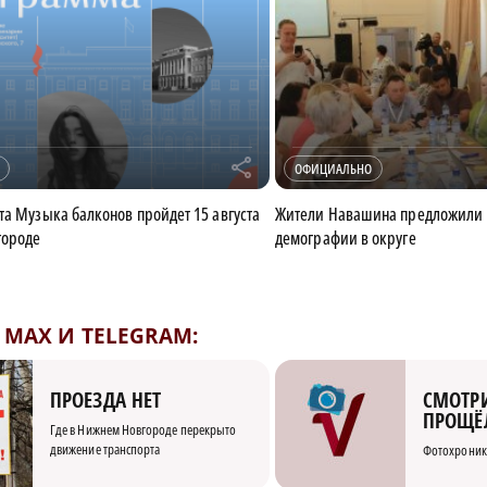
r
ОФИЦИАЛЬНО
та Музыка балконов пройдет 15 августа
Жители Навашина предложили
городе
демографии в округе
MAX И TELEGRAM:
СМОТРИ
ПРОЕЗДА НЕТ
ПРОЩЁ
Где в Нижнем Новгороде перекрыто
движение транспорта
Фотохроник