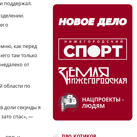
 и поддержал.
азделении.
ии о
омню, как перед
его там только
 недалеко от
й области по
НАЦПРОЕКТЫ -
ЛЮДЯМ
в доли секунды я
 зато спас», —
ПРО КОТИКОВ