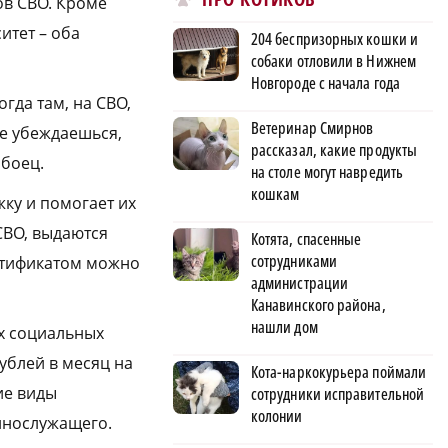
ов СВО. Кроме
итет – оба
204 беспризорных кошки и
собаки отловили в Нижнем
Новгороде с начала года
огда там, на СВО,
Ветеринар Смирнов
е убеждаешься,
рассказал, какие продукты
 боец.
на столе могут навредить
кошкам
ку и помогает их
СВО, выдаются
Котята, спасенные
сотрудниками
ертификатом можно
администрации
Канавинского района,
нашли дом
х социальных
ублей в месяц на
Кота-наркокурьера поймали
ие виды
сотрудники исправительной
колонии
ннослужащего.