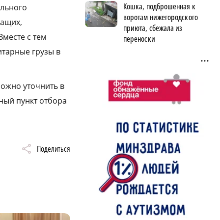
Кошка, подброшенная к
ельного
воротам нижегородского
ащих,
приюта, сбежала из
Вместе с тем
переноски
тарные грузы в
ожно уточнить в
иный пункт отбора
Поделиться