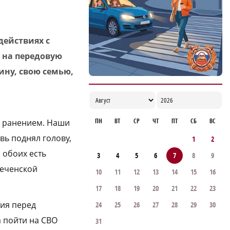
объединились для наблюдения за
выборами
16:13
действиях с
м на передовую
ину, свою семью,
ПН
ВТ
СР
ЧТ
ПТ
СБ
ВС
м ранением. Наши
вь поднял голову,
1
2
 обоих есть
3
4
5
6
7
8
9
Чеченской
10
11
12
13
14
15
16
17
18
19
20
21
22
23
ния перед
24
25
26
27
28
29
30
 пойти на СВО
31