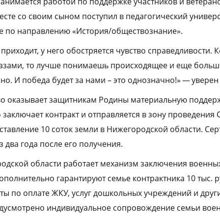
анимается работой по поддержке участников и ветеран
есте со своим сыном поступил в педагогический универс
е по направлению «История/обществознание».
 приходит, у него обостряется чувство справедливости. К
лазами, то лучше понимаешь происходящее и еще больш
но. И победа будет за нами – это однозначно!» — уверен
о оказывает защитникам Родины материальную поддерж
о заключает контракт и отправляется в зону проведения 
ставление 10 соток земли в Нижегородской области. С
 два года после его получения.
родской области работает механизм заключения военны
ополнительно гарантируют семье контрактника 10 тыс. р
оты по оплате ЖКУ, услуг дошкольных учреждений и друг
едусмотрено индивидуальное сопровождение семьи вое