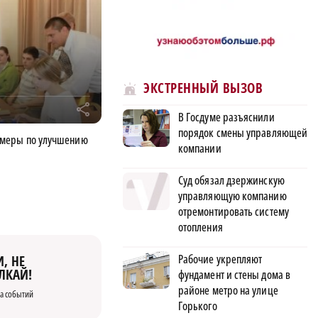
ЭКСТРЕННЫЙ ВЫЗОВ
r
В Госдуме разъяснили
порядок смены управляющей
 меры по улучшению
компании
Суд обязал дзержинскую
управляющую компанию
отремонтировать систему
отопления
Рабочие укрепляют
, НЕ
ЛКАЙ!
фундамент и стены дома в
районе метро на улице
а событий
Горького