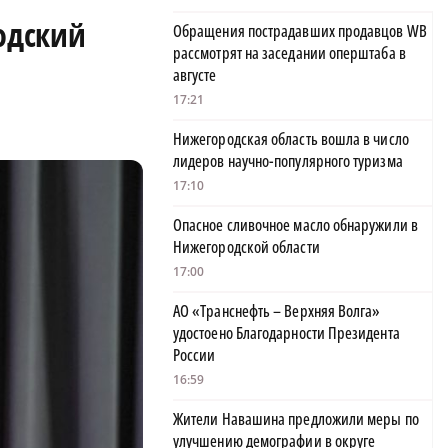
одский
Обращения пострадавших продавцов WB
рассмотрят на заседании оперштаба в
августе
17:21
Нижегородская область вошла в число
лидеров научно-популярного туризма
17:10
Опасное сливочное масло обнаружили в
Нижегородской области
17:00
АО «Транснефть – Верхняя Волга»
удостоено Благодарности Президента
России
16:59
Жители Навашина предложили меры по
улучшению демографии в округе