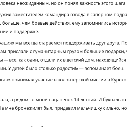
еловека неожиданным, но он понял важность этого шага
лужил заместителем командира взвода в саперном подр
м, больше, чем боевые действия, ему запомнились истор
нии и поддержке.
уациях мы всегда стараемся поддерживать друг друга. П
м прислали с гуманитарным грузом большие подарки, ч
 — все, как один, отдали их в детский дом, находящийся
ии. У детей было столько радости!» — вспоминает боец.
ган» принимал участие в волонтерской миссии в Курско
ала, а рядом со мной пацаненок 14-летний. И буквально 
 На мне бронежилет был, придавил мальчишку сильно, но