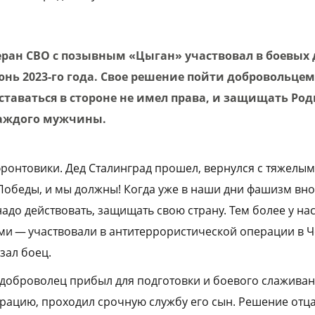
ран СВО с позывным «Цыган» участвовал в боевых 
июнь 2023-го года. Свое решение пойти добровольце
оставаться в стороне не имел права, и защищать Род
каждого мужчины.
 фронтовики. Дед Сталинград прошел, вернулся с тяжелы
 Победы, и мы должны! Когда уже в наши дни фашизм вно
адо действовать, защищать свою страну. Тем более у нас
ми — участвовали в антитеррористической операции в 
зал боец.
а доброволец прибыл для подготовки и боевого слажива
рацию, проходил срочную службу его сын. Решение отца