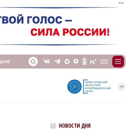
m
T
O
ЩНИК
Z
X
E
S
V
с
НОВОСТИ ДНЯ