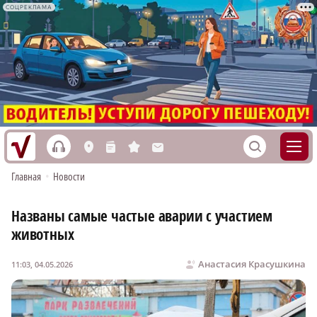
СОЦРЕКЛАМА
h
S
L
n
s
M
Главная
•
Новости
Названы самые частые аварии с участием
животных
Анастасия Красушкина
11:03, 04.05.2026