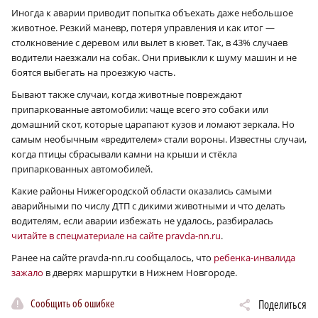
Иногда к аварии приводит попытка объехать даже небольшое
животное. Резкий маневр, потеря управления и как итог —
столкновение с деревом или вылет в кювет. Так, в 43% случаев
водители наезжали на собак. Они привыкли к шуму машин и не
боятся выбегать на проезжую часть.
Бывают также случаи, когда животные повреждают
припаркованные автомобили: чаще всего это собаки или
домашний скот, которые царапают кузов и ломают зеркала. Но
самым необычным «вредителем» стали вороны. Известны случаи,
когда птицы сбрасывали камни на крыши и стёкла
припаркованных автомобилей.
Какие районы Нижегородской области оказались самыми
аварийными по числу ДТП с дикими животными и что делать
водителям, если аварии избежать не удалось, разбиралась
читайте в спецматериале на сайте pravda-nn.ru
.
Ранее на сайте pravda-nn.ru сообщалось, что
ребенка-инвалида
зажало
в дверях маршрутки в Нижнем Новгороде.
Сообщить об ошибке
Поделиться