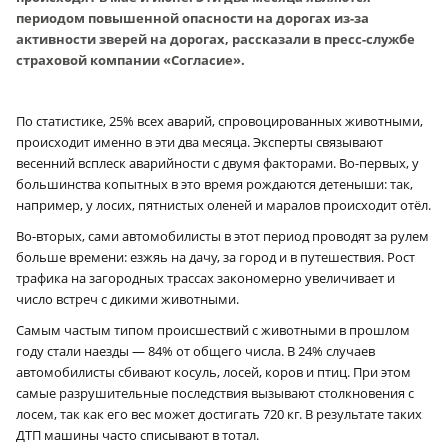
периодом повышенной опасности на дорогах из-за
активности зверей на дорогах, рассказали в пресс-службе
страховой компании «Согласие».
По статистике, 25% всех аварий, спровоцированных животными,
происходит именно в эти два месяца. Эксперты связывают
весенний всплеск аварийности с двумя факторами. Во-первых, у
большинства копытных в это время рождаются детеныши: так,
например, у лосих, пятнистых оленей и маралов происходит отёл.
Во-вторых, сами автомобилисты в этот период проводят за рулем
больше времени: езжяь на дачу, за город и в путешествия. Рост
трафика на загородных трассах закономерно увеличивает и
число встреч с дикими животными.
Самым частым типом происшествий с животными в прошлом
году стали наезды — 84% от общего числа. В 24% случаев
автомобилисты сбивают косуль, лосей, коров и птиц. При этом
самые разрушительные последствия вызывают столкновения с
лосем, так как его вес может достигать 720 кг. В результате таких
ДТП машины часто списывают в тотал.