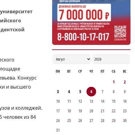
учебного ИТ-центра в Нижнем Новгороде
 университет
11:12
сийского
идентской
еского
площадке
ПН
ВТ
СР
ЧТ
ПТ
СБ
ВС
евьева. Конкурс
1
2
ки и высшего
3
4
5
6
7
8
9
10
11
12
13
14
15
16
узов и колледжей.
17
18
19
20
21
22
23
5 человек из 84
24
25
26
27
28
29
30
31