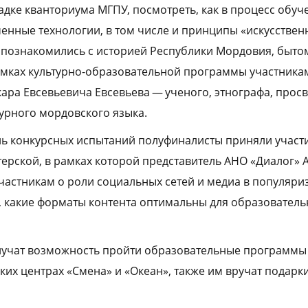
дке кванториума МГПУ, посмотреть, как в процесс обу
енные технологии, в том числе и принципы «искусствен
 познакомились с историей Республики Мордовия, быто
амках культурно-образовательной программы участника
ара Евсевьевича Евсевьева — ученого, этнографа, просв
турного мордовского языка.
нь конкурсных испытаний полуфиналисты приняли участ
терской, в рамках которой представитель АНО «Диалог» 
частникам о роли социальных сетей и медиа в популяри
ом, какие форматы контента оптимальны для образовател
лучат возможность пройти образовательные программы
ких центрах «Смена» и «Океан», также им вручат подарк