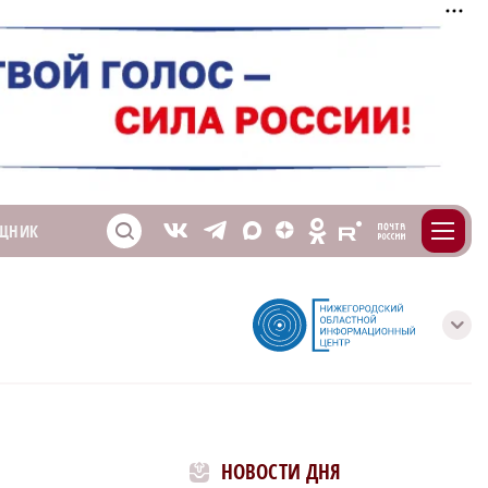
m
T
O
ЩНИК
Z
X
E
S
V
с
НОВОСТИ ДНЯ