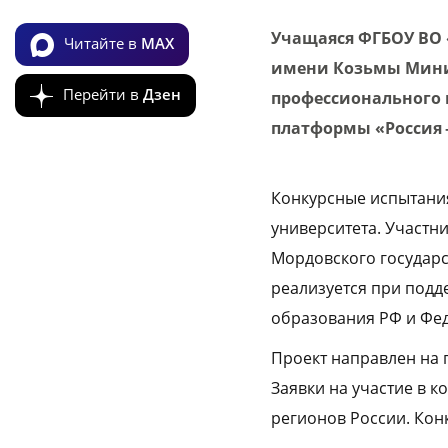
Учащаяся ФГБОУ ВО 
Читайте в
MAX
имени Козьмы Мини
Перейти в
Дзен
профессионального 
платформы «Россия 
Конкурсные испытания
университета. Участн
Мордовского государс
реализуется при подд
образования РФ и Фед
Проект направлен на п
Заявки на участие в к
регионов России. Конк