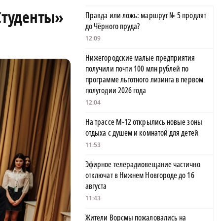
Студенты»
Правда или ложь: маршрут № 5 продлят
до Чёрного пруда?
12:09
Нижегородские малые предприятия
получили почти 100 млн рублей по
программе льготного лизинга в первом
полугодии 2026 года
12:04
На трассе М‑12 открылись новые зоны
отдыха с душем и комнатой для детей
11:53
Эфирное телерадиовещание частично
отключат в Нижнем Новгороде до 16
августа
11:43
Жители Ворсмы пожаловались на