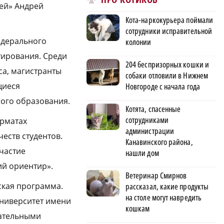
ей» Андрей
Кота-наркокурьера поймали
сотрудники исправительной
едерального
колонии
тирования. Среди
204 беспризорных кошки и
са, магистранты
собаки отловили в Нижнем
щиеся
Новгороде с начала года
ого образования.
Котята, спасенные
сотрудниками
орматах
администрации
еств студентов.
Канавинского района,
частие
нашли дом
ий ориентир».
Ветеринар Смирнов
ская программа.
рассказал, какие продукты
на столе могут навредить
университет имени
кошкам
вательными