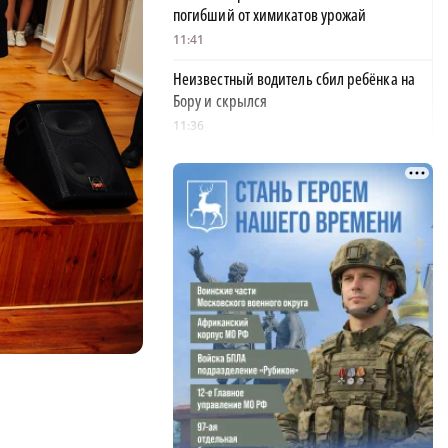
погибший от химикатов урожай
11:41
Неизвестный водитель сбил ребёнка на
Бору и скрылся
11:36
Осколки сдетонировавшего беспилотника
повредили жилой дом в Кулебакском
районе
11:32
Четыре человека пострадали из-за атаки
БПЛА в Нижегородской области
11:24
40 тысяч рублей получит девочка из-за
травмы в автобусе в Нижнем Новгороде
11:15
Владимир Путин объявил об открытии