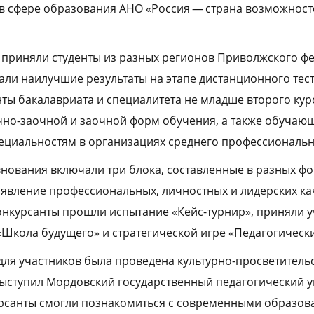
в сфере образования АНО «Россия — страна возможност
 приняли студенты из разных регионов Приволжского ф
зали наилучшие результаты на этапе дистанционного тес
нты бакалавриата и специалитета не младше второго кур
чно-заочной и заочной форм обучения, а также обучаю
ециальностям в организациях среднего профессиональн
ования включали три блока, составленные в разных ф
явление профессиональных, личностных и лидерских кач
конкурсанты прошли испытание «Кейс-турнир», приняли у
«Школа будущего» и стратегической игре «Педагогическ
для участников была проведена культурно-просветитель
ыступил Мордовский государственный педагогический 
курсанты смогли познакомиться с современными образо