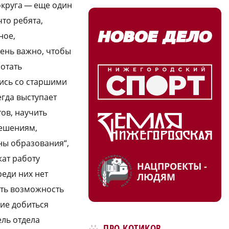
округа — еще один
то ребята,
ное,
чень важно, чтобы
отать
ись со старшими
гда выступает
ов, научить
решениям,
ны образования“,
ат работу
НАЦПРОЕКТЫ -
еди них нет
ЛЮДЯМ
сть возможность
ние добиться
ль отдела
ПРО КОТИКОВ