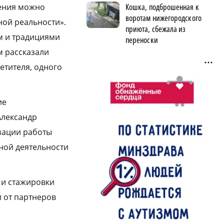
Кошка, подброшенная к
чения можно
воротам нижегородского
ной реальности».
приюта, сбежала из
м и традициями
переноски
м рассказали
етителя, одного
ие
Александр
зации работы
ьной деятельности
 и стажировки
и от партнеров