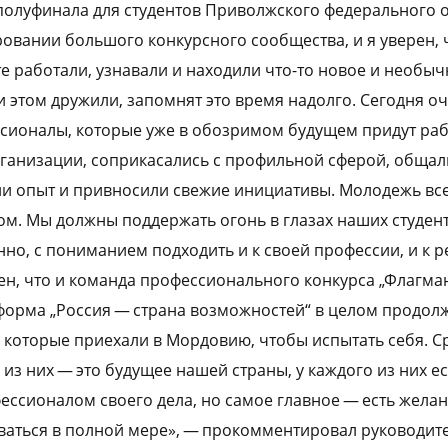
олуфинала для студентов Приволжского федерального 
овании большого конкурсного сообщества, и я уверен, ч
е работали, узнавали и находили что-то новое и необыч
и этом дружили, запомнят это время надолго. Сегодня о
сионалы, которые уже в обозримом будущем придут раб
ганизации, соприкасались с профильной сферой, общал
и опыт и привносили свежие инициативы. Молодежь все
ом. Мы должны поддержать огонь в глазах наших студент
нно, с пониманием подходить и к своей профессии, и к 
ерен, что и команда профессионального конкурса „Флагма
форма „Россия — страна возможностей“ в целом продолж
 которые приехали в Мордовию, чтобы испытать себя. Ср
из них — это будущее нашей страны, у каждого из них е
ессионалом своего дела, но самое главное — есть жела
ваться в полной мере», — прокомментировал руководите