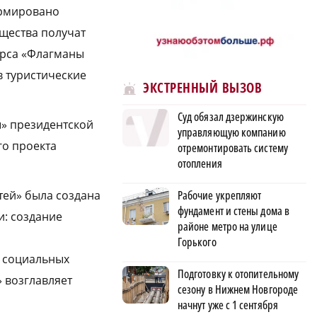
ормировано
щества получат
урса «Флагманы
в туристические
ЭКСТРЕННЫЙ ВЫЗОВ
Суд обязал дзержинскую
» президентской
управляющую компанию
го проекта
отремонтировать систему
отопления
тей» была создана
Рабочие укрепляют
фундамент и стены дома в
: создание
районе метро на улице
Горького
х социальных
Подготовку к отопительному
 возглавляет
сезону в Нижнем Новгороде
начнут уже с 1 сентября