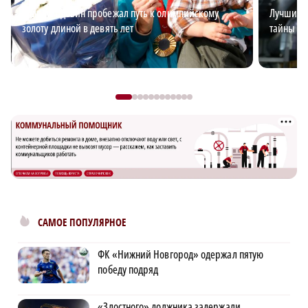
Андрей Вдовин пробежал путь к олимпийскому
Лучший э
золоту длиной в девять лет
тайны эл
САМОЕ ПОПУЛЯРНОЕ
ФК «Нижний Новгород» одержал пятую
победу подряд
«Злостного» должника задержали