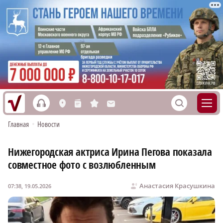
h
S
L
n
s
M
Главная
•
Новости
Нижегородская актриса Ирина Пегова показала
совместное фото с возлюбленным
Анастасия Красушкина
07:38, 19.05.2026