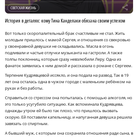
r
СВЕТСКАЯ ЖИЗНЬ
История в деталях: кому Тина Канделаки обязана своим успехом
Вот только скоропалительный брак счастливым не стал. Жить
молодым пришлось с мамой Сергея, и отношения со свекровью
у своенравной девушки не складывались. Масла в огонь
подливали и частые отлучки музыканта на гастроли. А также
толпы поклонниц, которые сразу невзлюбили Леру. Одна из
фанаток заявилась к ним домой и рассказала о романе с Сергеем.
Терпение Кудрявцевой иссякло, и она подала на развод. Так в 19
лет она осталась одна в чужом городе с маленьким ребёнком на
руках и без работы.
Справиться со стрессом она попыталась с помощью алкоголя, но
это только усугубило ситуацию. Как вспоминала Кудрявцева,
однажды утром ей было так плохо, что пришлось вызвать
скорую. Ей поставили капельницу, и напуганная девушка решила
завязать со спиртным.
А бывший муж, с которым она сохранила отношения ради сына, в