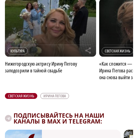
r
КУЛЬТУРА
СВЕТСКАЯ ЖИЗНЬ
Нижегородскую актрису Ирину Пегову
«Как сложится — так
заподозрили в тайной свадьбе
Ирина Пегова расска
она снова выйти за
СВЕТСКАЯ ЖИЗНЬ
ИРИНА ПЕГОВА
ПОДПИСЫВАЙТЕСЬ НА НАШИ
КАНАЛЫ В MAX И TELEGRAM: