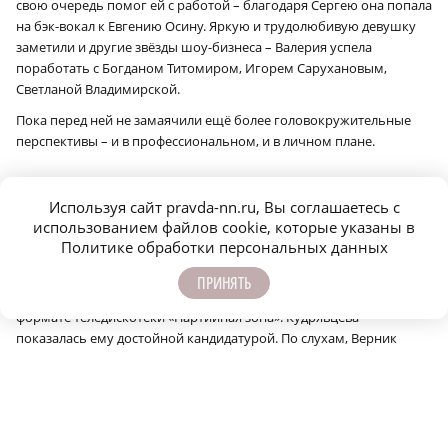
свою очередь помог ей с работой – благодаря Сергею она попала
на бэк-вокал к Евгению Осину. Яркую и трудолюбивую девушку
заметили и другие звёзды шоу-бизнеса – Валерия успела
поработать с Богданом Титомиром, Игорем Сарухановым,
Светланой Владимирской.
Пока перед ней не замаячили ещё более головокружительные
перспективы – и в профессиональном, и в личном плане.
Чем богаты
Используя сайт pravda-nn.ru, Вы соглашаетесь с
использованием файлов cookie, которые указаны в
С середины 90‑х Лера Кудрявцева начала работать на
Политике обработки персональных данных
телевидении. Говорят, не последнюю роль в этом сыграло
знакомство с Игорем Верником. В то время актёр как раз искал
ПРИНЯТЬ
себе партнёршу, чтобы вести музыкальную программу в
формате теледискотеки «Партийная зона». Кудрявцева
показалась ему достойной кандидатурой. По слухам, Верник
увлёкся девушкой не только в профессио­нальном плане.
Однако ей всё равно пришлось проходить кастинг наравне со
всеми. Чтобы обратить на себя внимание продюсеров, Лера
пришла на пробы с африканскими косичками. Приём сработал –