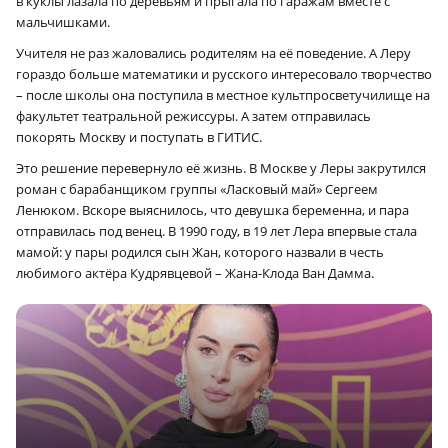
в куклы лазала по деревьям и прыгала по гаражам вместе с
мальчишками.
Учителя не раз жаловались родителям на её поведение. А Леру
гораздо больше математики и русского интересовало творчество
– после школы она поступила в местное культпросветучилище на
факультет театральной режиссуры. А затем отправилась
покорять Москву и поступать в ГИТИС.
Это решение перевернуло её жизнь. В Москве у Леры закрутился
роман с барабанщиком группы «Ласковый май» Сергеем
Ленюком. Вскоре выяснилось, что девушка беременна, и пара
отправилась под венец. В 1990 году, в 19 лет Лера впервые стала
мамой: у пары родился сын Жан, которого назвали в честь
любимого актёра Кудрявцевой – Жана-Клода Ван Дамма.