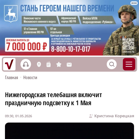
h
S
L
n
s
M
Главная
•
Новости
Нижегородская телебашня включит
праздничную подсветку к 1 Мая
Кристина Корецкая
09:30, 01.05.2026