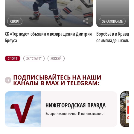
r
СПОРТ
ОБРАЗОВАНИЕ
ХК «Торпедо» объявил о возвращении Дмитрия
Воробьёв и Кравцов
Бреуса
олимпиаде школьни
СПОРТ
ХК "СТАРТ"
ХОККЕЙ
ПОДПИСЫВАЙТЕСЬ НА НАШИ
КАНАЛЫ В MAX И TELEGRAM:
НИЖЕГОРОДСКАЯ ПРАВДА
Быстро, честно, точно. И ничего лишнего