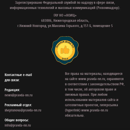
Зарегистрировано Федеральной службой по надзору в сфере связи,
информационных технологий и массовых коммуникаций (Роскомнадзор).
ГАУ НО «НОИЦ»
603006, Нижегородская область,
г.Нижний Новгород, ул.Максима Горького, д.151 Б, помещение 5
Все права на материалы, находящиеся
Контактные e‑mail
на сайте www.pravda-nn.ru, охраняются
для связи:
в соответствии с законодательством РФ,
в том числе, об авторском праве и
Редакция:
смежных правах. При любом
news@pravda-nn.ru
использовании материалов сайта и
Рекламный отдел:
сателлитных проектов, гиперссылка
sheptunova@pravda-nn.ru
(hyperlink) www.pravda-nn.ru
обязательна.
Общие вопросы:
info@pravda-nn.ru