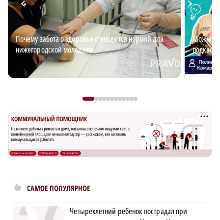
Почему забота о здоровье становится нормой для
Можно ли
нижегородской молодёжи
подкаст 
САМОЕ ПОПУЛЯРНОЕ
Четырехлетний ребенок пострадал при