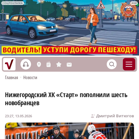
СОЦРЕКЛАМА
h
S
L
n
s
M
Главная
•
Новости
Нижегородский ХК «Старт» пополнили шесть
новобранцев
Дмитрий Витюгов
23:27, 13.05.2026