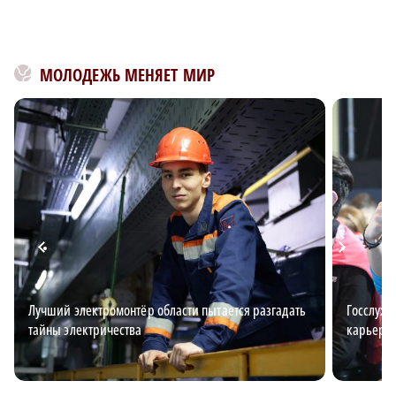
МОЛОДЕЖЬ МЕНЯЕТ МИР
Лучший электромонтёр области пытается разгадать
Госслужб
тайны электричества
карьерн