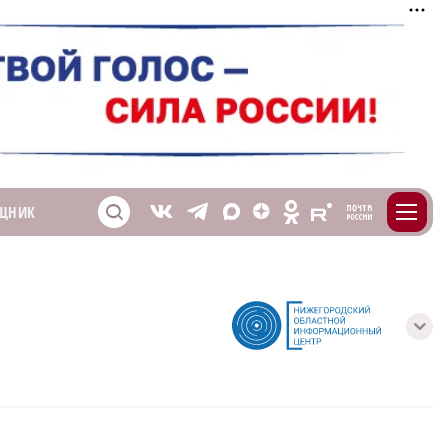
m
T
O
ЩНИК
Z
X
E
S
V
с