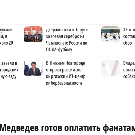
ружили
Дзержинский «Парус»
ХК «Т
м, в
завоевал серебро на
соста
коло 20
Чемпионате России по
сбор
ПОДА-футболу
 завели в
В Нижнем Новгороде
Владе
городских
откроют российско-
отказ 
яную езду
киргизский ИТ-центр
собак
кибербезопасности
Медведев готов оплатить фаната