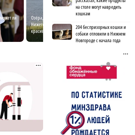
рассказал, какие продукты
на столе могут навредить
кошкам
 может ли
Озёра, заповедники и леса
Лучший электро
и
Нижегородской области: самые
пытается разгад
204 беспризорных кошки и
красивые места и маршруты
электричества
собаки отловили в Нижнем
Новгороде с начала года