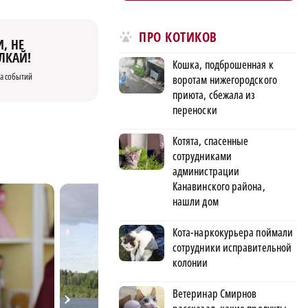
ПРО КОТИКОВ
, НЕ
ЛКАЙ!
Кошка, подброшенная к
а событий
воротам нижегородского
приюта, сбежала из
переноски
Котята, спасенные
сотрудниками
администрации
Канавинского района,
нашли дом
Кота-наркокурьера поймали
сотрудники исправительной
колонии
Ветеринар Смирнов