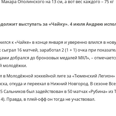
кара Ополинского на 13 см, а вот вес каждого – 75 кг
должит выступать за «Чайку». 4 июля Андрею исполн
ился к «Чайке» в конце января и уверенно влился в нову
ыграл 16 матчей, заработал 2 (1 + 1) очка при показате
цами добрался до бронзовых медалей МХЛ», – отмечается
й молодёжки.
л в Молодёжной хоккейной лиге за «Тюменский Легион»
ска, откуда и переехал в Нижний Новгород. В сезоне Вс
25 Сальников был задействован в 50 матчах «Рубина» из 
 4). Правда, в плей-офф он тогда не участвовал.