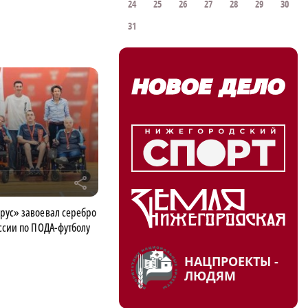
24
25
26
27
28
29
30
31
r
рус» завоевал серебро
ссии по ПОДА-футболу
НАЦПРОЕКТЫ -
ЛЮДЯМ