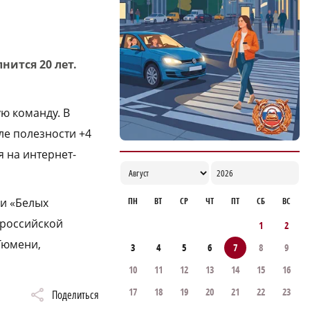
Нижегородец получил разрыв диафрагмы
после падения с кровати
09:00
ится 20 лет.
ю команду. В
ле полезности +4
 на интернет-
 и «Белых
ПН
ВТ
СР
ЧТ
ПТ
СБ
ВС
ероссийской
1
2
Тюмени,
3
4
5
6
7
8
9
10
11
12
13
14
15
16
17
18
19
20
21
22
23
Поделиться