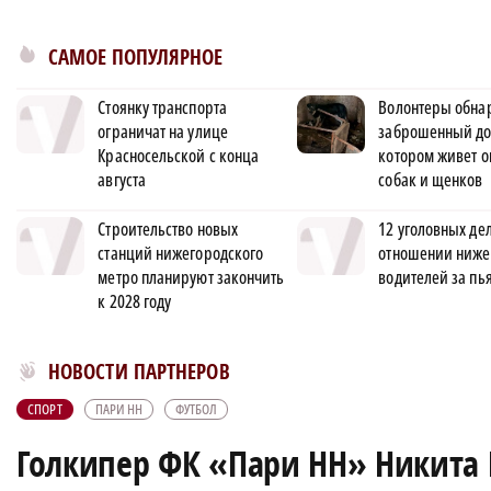
САМОЕ ПОПУЛЯРНОЕ
Стоянку транспорта
Волонтеры обна
ограничат на улице
заброшенный до
Красносельской с конца
котором живет о
августа
собак и щенков
Строительство новых
12 уголовных дел
станций нижегородского
отношении ниже
метро планируют закончить
водителей за пь
к 2028 году
Новости МирТесен
НОВОСТИ ПАРТНЕРОВ
СПОРТ
ПАРИ НН
ФУТБОЛ
Голкипер ФК «Пари НН» Никита 