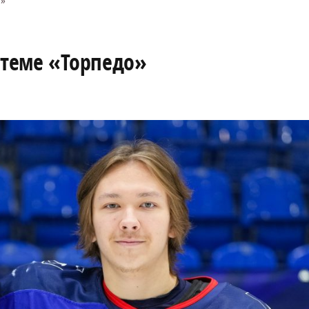
о»
стеме «Торпедо»