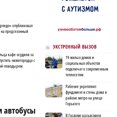
орпедо» опубликовал
в на предсезонный
ЭКСТРЕННЫЙ ВЫЗОВ
льца кафе осудили за
19 жилых домов и
пустить нижегородца с
социальных объектов
ой-поводырем
подключат к современным
теплосетям
Рабочие укрепляют
фундамент и стены дома в
районе метро на улице
Горького
м автобусы
В Госдуме разъяснили