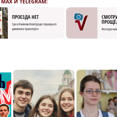
MAX И TELEGRAM:
СМОТРИ
ПРОЕЗДА НЕТ
ПРОЩЁ
Где в Нижнем Новгороде перекрыто
движение транспорта
Фотохроник