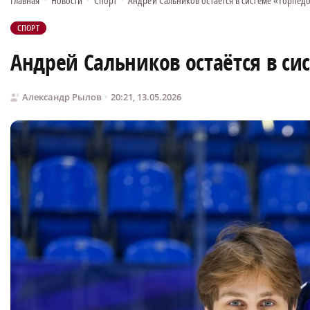
Главная
•
Новости
•
Спорт
•
Андрей Сальников остаётся в системе «Торпед
СПОРТ
Андрей Сальников остаётся в си
Александр Рылов
20:21, 13.05.2026