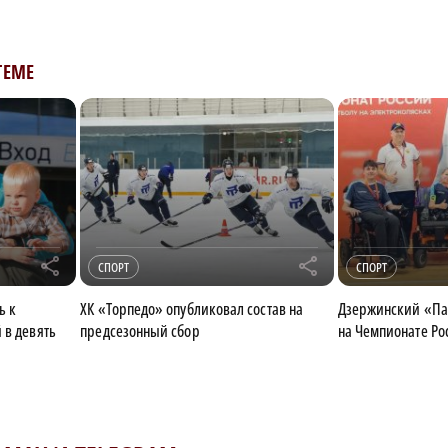
ТЕМЕ
r
r
СПОРТ
СПОРТ
ь к
ХК «Торпедо» опубликовал состав на
Дзержинский «Па
 в девять
предсезонный сбор
на Чемпионате Ро