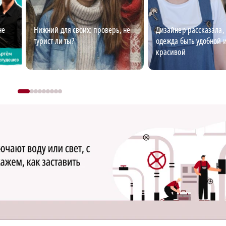
не
Нижний для своих: проверь, не
Дизайнер рассказала,
турист ли ты?
одежда быть удобной 
красивой