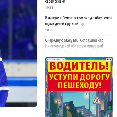
своей жизни
10:33
В лагере в Сеченовском округе обеспечен
отдых детей круглый год
10:30
Очередную атаку БПЛА отразили над
Нижегородской областью минувшей
ночью
10:18
СОЦРЕКЛАМА
Поджог устроили на
×
деревообрабатывающем предприятии в
Воротынском округе
10:03
Проезд по нижегородскому Метромосту
ограничили до конца сентября
09:12