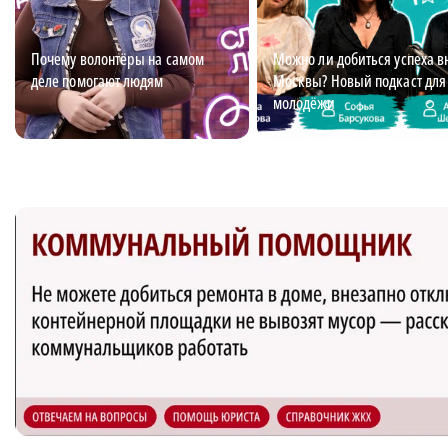
Почему волонтёры на самом
Можно ли добиться успеха в
деле помогают людям
Москвы? Новый подкаст для
молодёжи