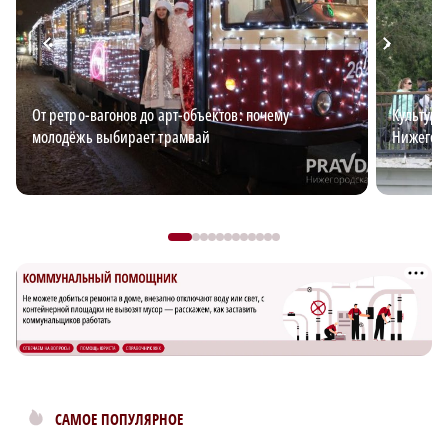
От ретро-вагонов до арт-объектов: почему
Культурн
молодёжь выбирает трамвай
Нижегоро
САМОЕ ПОПУЛЯРНОЕ