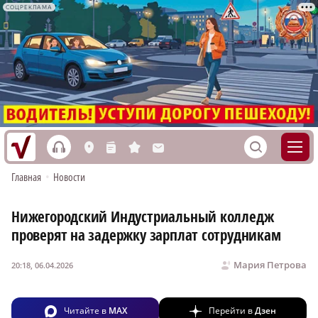
СОЦРЕКЛАМА
h
S
L
n
s
M
Главная
•
Новости
Нижегородский Индустриальный колледж
проверят на задержку зарплат сотрудникам
Мария Петрова
20:18, 06.04.2026
Читайте в
MAX
Перейти в
Дзен