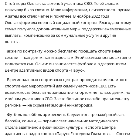
С той поры Ольга стала женой участника СВО. По её словам,
поначалу было сложно. Мало информации, неизвестность пугала.
А затем всё стало чётче и понятнее. В ноябре 2022 года
Ольга оформила военный социальный контракт. Благодаря этому
семья получила дополнительные меры поддержки: ежемесячные
выплаты, компенсацию за коммунальные услуги и другие
льготы.
Также по контракту можно бесплатно посещать спортивные
секции — как детям, так и взрослым. Этой возможностью активно
пользуется сын Ольги: он занимается футболом в дзержинском
центре адаптивных видов спорта «Парус».
- В региональных спортивных центрах проводится очень много
спортивных мероприятий для семей участников СВО. Есть
возможность бесплатно заниматься спортом не только детям, но
и жёнам участников СВО. За это большое спасибо правительству
региона, — не скрывает эмоций нижегородка.
- Футбол, волейбол, армреслинг, бадминтон, тренажёрный зал,
бассейн, коньки, — перечисляет начальник методического
отдела адаптивной физической культуры и спорта Центра
адаптивных видов спорта «Парус» Екатерина Глазатова. — Совсем