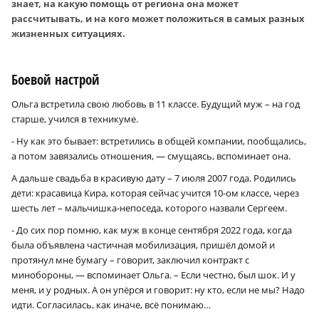
знает, на какую помощь от региона она может
рассчитывать, и на кого может положиться в самых разных
жизненных ситуациях.
Боевой настрой
Ольга встретила свою любовь в 11 классе. Будущий муж – на год
старше, учился в техникуме.
- Ну как это бывает: встретились в общей компании, пообщались,
а потом завязались отношения, — смущаясь, вспоминает она.
А дальше свадьба в красивую дату – 7 июля 2007 года. Родились
дети: красавица Кира, которая сейчас учится 10-ом классе, через
шесть лет – мальчишка-непоседа, которого назвали Сергеем.
- До сих пор помню, как муж в конце сентября 2022 года, когда
была объявлена частичная мобилизация, пришёл домой и
протянул мне бумагу – говорит, заключил контракт с
минобороны, — вспоминает Ольга. – Если честно, был шок. И у
меня, и у родных. А он упёрся и говорит: ну кто, если не мы? Надо
идти. Согласилась, как иначе, всё понимаю…