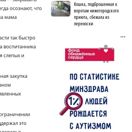
Кошка, подброшенная к
гда осознают, что
воротам нижегородского
приюта, сбежала из
ла мама
переноски
асти так быстро
ма воспитанника
я слепых и
ная закупка
ивном
явленных
 ограничении
ддержал это