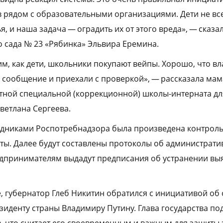
 рядом с образовательными организациями. Дети не все
я, и наша задача — оградить их от этого вреда», — сказа
о сада № 23 «Рябинка» Эльвира Еремина.
м, как дети, школьники покупают вейпы. Хорошо, что вл
 сообщение и приехали с проверкой», — рассказала ма
ной специальной (коррекционной) школы-интерната дл
ветлана Сергеева.
удниками Роспотребнадзора была произведена контроль
кты. Далее будут составлены протоколы об администрат
дпринимателям выдадут предписания об устранении вы
, губернатор Глеб Никитин обратился с инициативой об
зиденту страны Владимиру Путину. Глава государства по