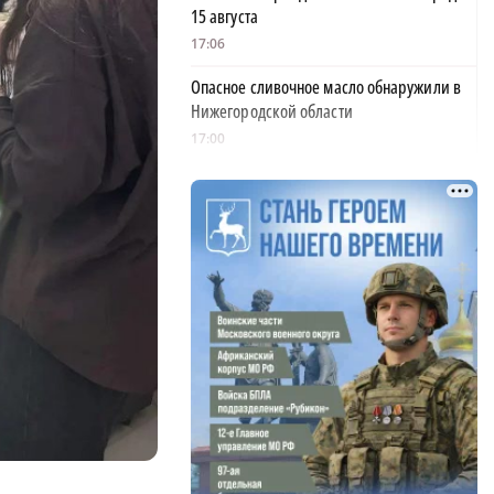
15 августа
17:06
Опасное сливочное масло обнаружили в
Нижегородской области
17:00
АО «Транснефть – Верхняя Волга»
удостоено Благодарности Президента
России
16:59
Жители Навашина предложили меры по
улучшению демографии в округе
16:56
Глава фонда «Сострадание-НН» призвал
оставить кошкам доступ в подвалы
16:53
Институт развития агломерации