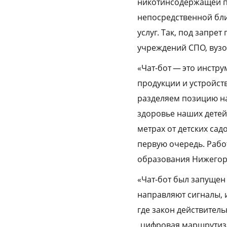
никотинсодержащей п
непосредственной бли
услуг. Так, под запре
учреждений СПО, вузо
«Чат-бот — это инст
продукции и устройст
разделяем позицию на
здоровье наших детей,
метрах от детских са
первую очередь. Рабо
образования Нижегор
«Чат-бот был запущен
направляют сигналы, 
где закон действитель
„цифровая маршрутиза