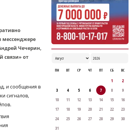
Нижегородской области: 39 генпланов за
три года
16:52
еративно
м мессенджере
Андрей Чечерин,
й связи» от
ПН
ВТ
СР
ЧТ
ПТ
СБ
ВС
1
2
ад, и сообщения в
3
4
5
6
7
8
9
ки сигналов,
10
11
12
13
14
15
16
йпов.
17
18
19
20
21
22
23
твия
24
25
26
27
28
29
30
ения
31