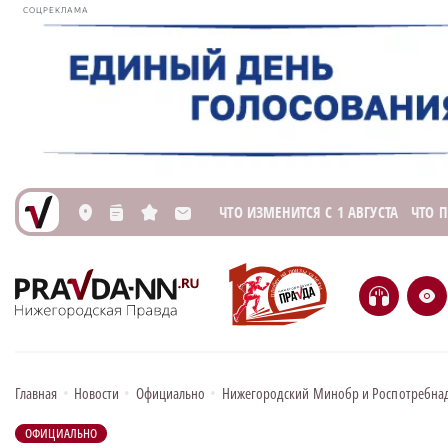
СОЦРЕКЛАМА
ЧТО ИЗМЕНИТСЯ С 1 АВГУСТА
ЧТО 
L
n
s
M
H
e
Главная
•
Новости
•
Официально
•
Нижегородский Минобр и Роспотребнад
ОФИЦИАЛЬНО