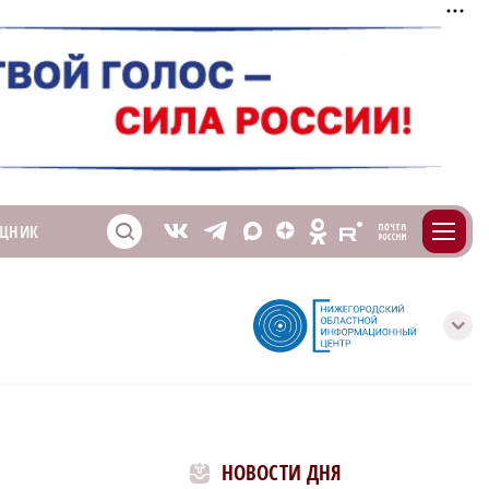
m
T
O
ЩНИК
Z
X
E
S
V
с
НОВОСТИ ДНЯ