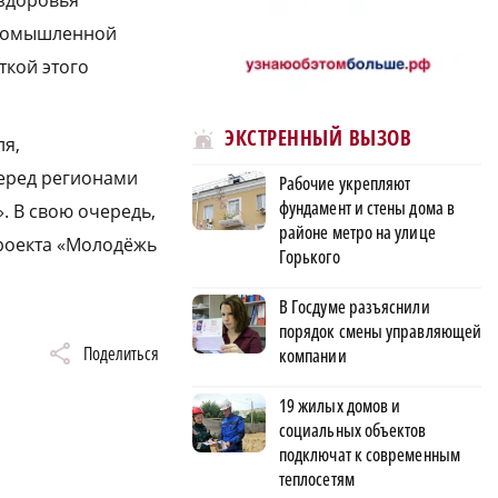
 здоровья
промышленной
ткой этого
ЭКСТРЕННЫЙ ВЫЗОВ
ля,
перед регионами
Рабочие укрепляют
фундамент и стены дома в
. В свою очередь,
районе метро на улице
проекта «Молодёжь
Горького
В Госдуме разъяснили
порядок смены управляющей
Поделиться
компании
19 жилых домов и
социальных объектов
подключат к современным
теплосетям