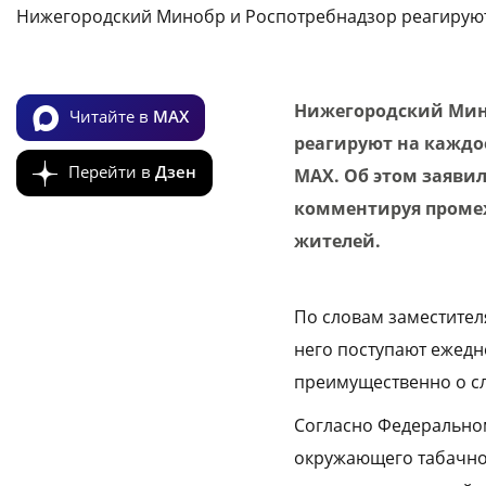
Нижегородский Минобр и Роспотребнадзор реагирую
Нижегородский Мино
Читайте в
MAX
реагируют на каждо
Перейти в
Дзен
МАХ. Об этом заяви
комментируя промеж
жителей.
По словам заместител
него поступают ежедн
преимущественно о сл
Согласно Федеральном
окружающего табачног