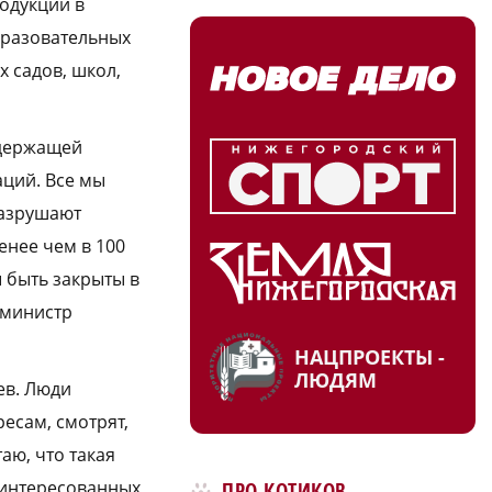
одукции в
бразовательных
х садов, школ,
одержащей
аций. Все мы
разрушают
енее чем в 100
ы быть закрыты в
 министр
НАЦПРОЕКТЫ -
ЛЮДЯМ
ев. Люди
есам, смотрят,
аю, что такая
аинтересованных
ПРО КОТИКОВ