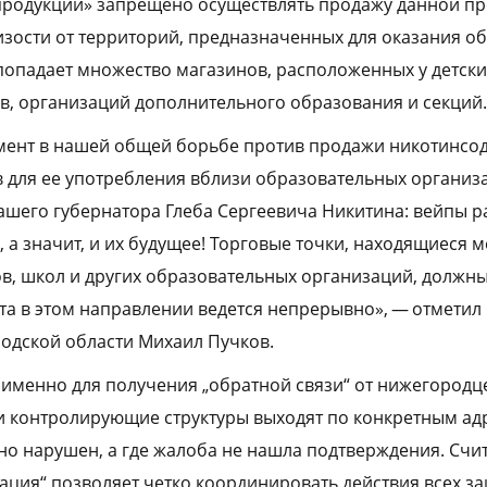
родукции» запрещено осуществлять продажу данной пр
зости от территорий, предназначенных для оказания о
т попадает множество магазинов, расположенных у детски
в, организаций дополнительного образования и секций.
румент в нашей общей борьбе против продажи никотинс
в для ее употребления вблизи образовательных организ
шего губернатора Глеба Сергеевича Никитина: вейпы 
 а значит, и их будущее! Торговые точки, находящиеся м
дов, школ и других образовательных организаций, должн
та в этом направлении ведется непрерывно», — отметил
одской области Михаил Пучков.
 именно для получения „обратной связи“ от нижегородц
и контролирующие структуры выходят по конкретным адр
но нарушен, а где жалоба не нашла подтверждения. Счит
ция“ позволяет четко координировать действия всех з