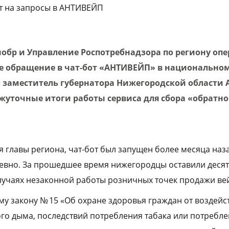
т на запросы в АНТИВЕЙП
бр и Управление Роспотребнадзора по региону оп
е обращение в чат-бот «АНТИВЕЙП» в национально
л заместитель губернатора Нижегородской области 
уточные итоги работы сервиса для сбора «обратно
я главы региона, чат-бот был запущен более месяца наз
евно. За прошедшее время нижегородцы оставили десят
учаях незаконной работы розничных точек продажи ве
у закону № 15 «Об охране здоровья граждан от воздейс
о дыма, последствий потребления табака или потребл