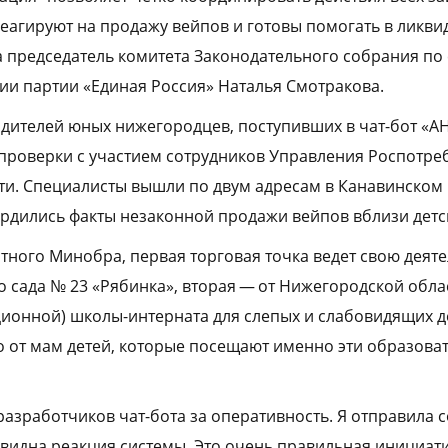
реагируют на продажу вейпов и готовы помогать в ликви
а председатель комитета Законодательного собрания п
ии партии «Единая Россия» Наталья Смотракова.
одителей юных нижегородцев, поступивших в чат-бот «
проверки с участием сотрудников Управления Роспотре
ти. Специалисты вышли по двум адресам в Канавинском
ердились факты незаконной продажи вейпов вблизи детс
ного Минобра, первая торговая точка ведет свою деят
го сада № 23 «Рябинка», вторая — от Нижегородской обл
ионной) школы-интерната для слепых и слабовидящих д
о от мам детей, которые посещают именно эти образова
разработчиков чат-бота за оперативность. Я отправила 
 видна реакция системы. Это очень правильная инициат