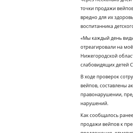
точки продажи вейпов
вредно для их здоровь
воспитанника детског
«Мы каждый день види
отреагировали на моё
Нижегородской област
слабовидящих детей С
В ходе проверок сотр
вейпов, составлены а
правонарушении, пре
нарушений.
Как сообщалось ранее
продажи вейпов к пре