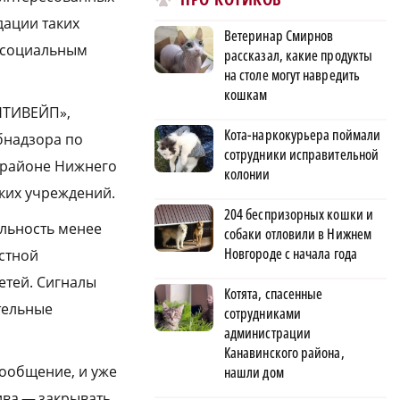
дации таких
Ветеринар Смирнов
о социальным
рассказал, какие продукты
на столе могут навредить
кошкам
АНТИВЕЙП»,
Кота-наркокурьера поймали
бнадзора по
сотрудники исправительной
 районе Нижнего
колонии
ких учреждений.
204 беспризорных кошки и
ельность менее
собаки отловили в Нижнем
Новгороде с начала года
астной
етей. Сигналы
Котята, спасенные
тельные
сотрудниками
администрации
Канавинского района,
сообщение, и уже
нашли дом
ива — закрывать