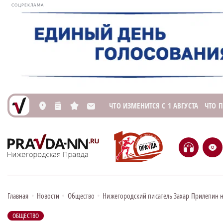
СОЦРЕКЛАМА
ЧТО ИЗМЕНИТСЯ С 1 АВГУСТА
ЧТО 
L
n
s
M
H
e
Главная
•
Новости
•
Общество
•
Нижегородский писатель Захар Прилепин 
ОБЩЕСТВО