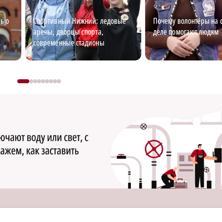
ь о
Спортивный Нижний: ледовые
Почему волонтёры на 
арены, дворцы спорта,
деле помогают людям
современные стадионы