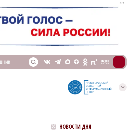
m
T
O
ЩНИК
Z
X
E
S
V
с
НОВОСТИ ДНЯ