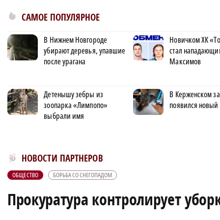
САМОЕ ПОПУЛЯРНОЕ
В Нижнем Новгороде
Новичком ХК «Т
убирают деревья, упавшие
стал нападающи
после урагана
Максимов
Детенышу зебры из
В Керженском з
зоопарка «Лимпопо»
появился новый 
выбрали имя
Новости МирТесен
НОВОСТИ ПАРТНЕРОВ
ОБЩЕСТВО
БОРЬБА СО СНЕГОПАДОМ
Прокуратура контролирует уборк