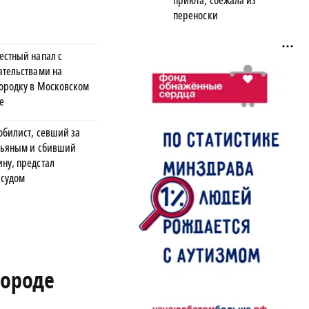
приюта, сбежала из
переноски
естный напал с
ательствами на
ородку в Московском
е
обилист, севший за
пьяным и сбивший
ну, предстал
 судом
городе