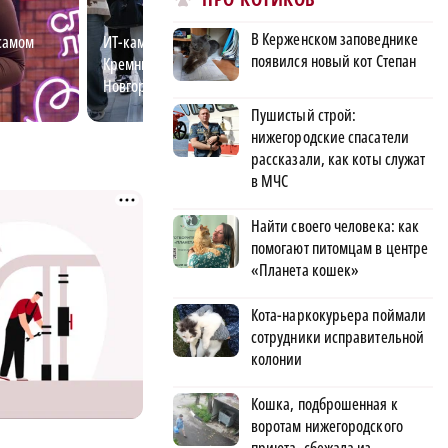
В Керженском заповеднике
самом
ИТ-кампус «Неймарк»: новая
Андрей Вдовин п
появился новый кот Степан
Кремниевая долина в Нижнем
олимпийскому зо
Новгороде
девять лет
Пушистый строй:
нижегородские спасатели
рассказали, как коты служат
в МЧС
Найти своего человека: как
помогают питомцам в центре
«Планета кошек»
Кота-наркокурьера поймали
сотрудники исправительной
колонии
Кошка, подброшенная к
воротам нижегородского