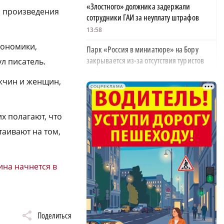
«Злостного» должника задержали
, произведения
сотрудники ГАИ за неуплату штрафов
13:58
кономики,
Парк «Россия в миниатюре» на Бору
закрывается из-за отсутствия туристов
л писатель.
13:26
ужчин и женщин,
СОЦРЕКЛАМА
Найти своего человека: как помогают
питомцам в центре «Планета кошек»
х полагают, что
13:00
таивают на том,
У нижегородских абитуриентов стали
популярны инженерные направления
12:48
ина начнется в
Как помощь людям стала главным делом
жизни для нижегородской студентки
12:47
Поделиться