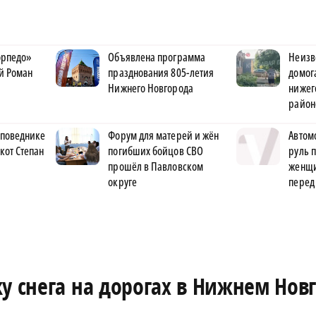
орпедо»
Объявлена программа
Неизв
й Роман
празднования 805-летия
домог
Нижнего Новгорода
нижег
район
аповеднике
Форум для матерей и жён
Автом
кот Степан
погибших бойцов СВО
руль 
прошёл в Павловском
женщи
округе
перед
у снега на дорогах в Нижнем Нов