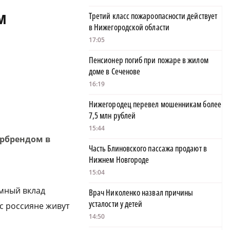
м
Третий класс пожароопасности действует
в Нижегородской области
17:05
Пенсионер погиб при пожаре в жилом
доме в Сеченове
16:19
Нижегородец перевел мошенникам более
7,5 млн рублей
15:44
ербрендом в
Часть Блиновского пассажа продают в
Нижнем Новгороде
15:04
омный вклад
Врач Николенко назвал причины
усталости у детей
с россияне живут
14:50