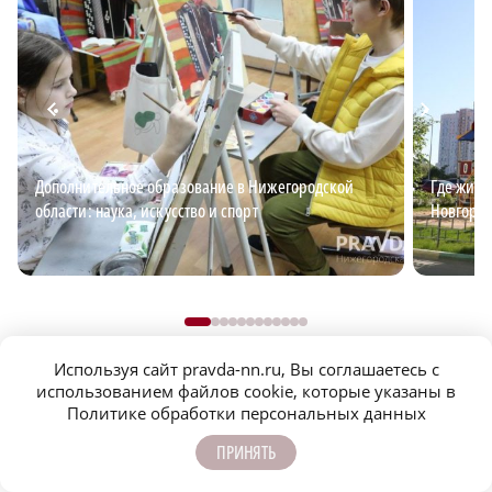
Дополнительное образование в Нижегородской
Где жить
области: наука, искусство и спорт
Новгород
Используя сайт pravda-nn.ru, Вы соглашаетесь с
использованием файлов cookie, которые указаны в
Политике обработки персональных данных
ПРИНЯТЬ