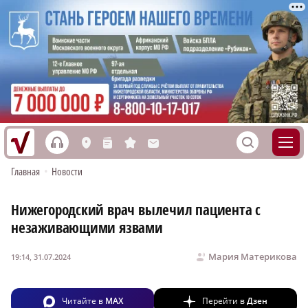
h
S
L
n
s
M
Главная
•
Новости
Нижегородский врач вылечил пациента с
незаживающими язвами
Мария Материкова
19:14, 31.07.2024
Читайте в
MAX
Перейти в
Дзен