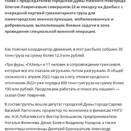
главе с председателем городской Думы Нижнего Новгорода
Олегом Лавричевым совершили 22‑ю поездку на Донбасс с
очередной партией гуманитарного груза для
нижегородских военнослужащих, мобилизованных и
добровольцев, выполняющих боевые задачи в зоне
проведения специальной военной операции.
Как пояснил координатор движения, в этот раз было собрано 35
тонн груза на сумму более 12,3 млн рублей.
«Три фуры, «ГАЗель» и 17 человек в сопровождении гумконвоя,
которые все это сначала загружали, потом разгружали. В общей
сложности с апреля 2022 года на счету «Нижегородского
ополчения-2022» уже порядка 600 тонн гумгруза на сумму более
100 млн рублей. Продолжаем работать и помогать нашим!» —
сказал Олег Лавричев.
В состав группы вошли депутат городской Думы города Сарова
Василий Ласточкин, проректор по экономике и финансам ННГУ
им. Н.И.Лобачевского Виктор Большаков, предприниматели
Наталья Филичева, Денис Боев и Владимир Назаров, а также
волонтеры-ополченцы Дмитрий Ермократьев, Александр