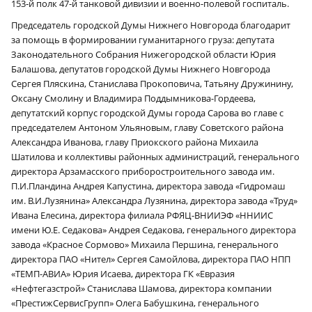
153‑й полк 47‑й танковой дивизии и военно-полевой госпиталь.
Председатель городской Думы Нижнего Новгорода благодарит
за помощь в формировании гуманитарного груза: депутата
Законодательного Собрания Нижегородской области Юрия
Балашова, депутатов городской Думы Нижнего Новгорода
Сергея Пляскина, Станислава Прокоповича, Татьяну Дружинину,
Оксану Смолину и Владимира Поддымникова-Гордеева,
депутатский корпус городской Думы города Сарова во главе с
председателем Антоном Ульяновым, главу Советского района
Александра Иванова, главу Приокского района Михаила
Шатилова и коллективы районных администраций, генерального
директора Арзамасского приборостроительного завода им.
П.И.Пландина Андрея Капустина, директора завода «Гидромаш
им. В.И.Лузянина» Александра Лузянина, директора завода «Труд»
Ивана Елесина, директора филиала РФЯЦ-ВНИИЭФ «ННИИС
имени Ю.Е. Седакова» Андрея Седакова, генерального директора
завода «Красное Сормово» Михаила Першина, генерального
директора ПАО «Нител» Сергея Самойлова, директора ПАО НПП
«ТЕМП-АВИА» Юрия Исаева, директора ГК «Евразия
«Нефтегазстрой» Станислава Шамова, директора компании
«ПрестижСервисГрупп» Олега Бабушкина, генерального