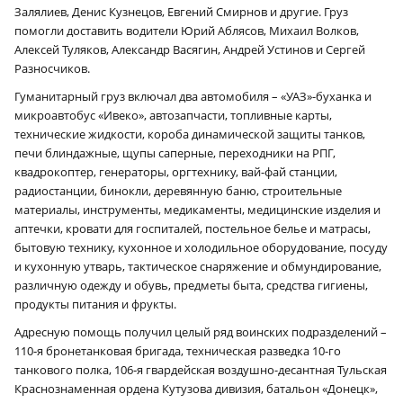
Залялиев, Денис Кузнецов, Евгений Смирнов и другие. Груз
помогли доставить водители Юрий Аблясов, Михаил Волков,
Алексей Туляков, Александр Васягин, Андрей Устинов и Сергей
Разносчиков.
Гуманитарный груз включал два автомобиля – «УАЗ»-буханка и
микроавтобус «Ивеко», автозапчасти, топливные карты,
технические жидкости, короба динамической защиты танков,
печи блиндажные, щупы саперные, переходники на РПГ,
квадрокоптер, генераторы, оргтехнику, вай-фай станции,
радиостанции, бинокли, деревянную баню, строительные
материалы, инструменты, медикаменты, медицинские изделия и
аптечки, кровати для госпиталей, постельное белье и матрасы,
бытовую технику, кухонное и холодильное оборудование, посуду
и кухонную утварь, тактическое снаряжение и обмундирование,
различную одежду и обувь, предметы быта, средства гигиены,
продукты питания и фрукты.
Адресную помощь получил целый ряд воинских подразделений –
110‑я бронетанковая бригада, техническая разведка 10-го
танкового полка, 106‑я гвардейская воздушно-десантная Тульская
Краснознаменная ордена Кутузова дивизия, батальон «Донецк»,