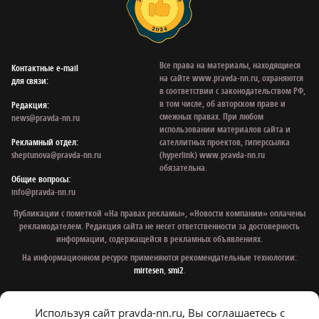
Все права на материалы, находящиеся
Контактные e‑mail
на сайте www.pravda-nn.ru, охраняются
для связи:
в соответствии с законодательством РФ,
в том числе, об авторском праве и
Редакция:
смежных правах. При любом
news@pravda-nn.ru
использовании материалов сайта и
Рекламный отдел:
сателлитных проектов, гиперссылка
sheptunova@pravda-nn.ru
(hyperlink) www.pravda-nn.ru
обязательна.
Общие вопросы:
info@pravda-nn.ru
Публикации с пометкой «На правах рекламы», «Новости компании» оплачены
рекламодателем. Редакция сайта не несет ответственности за достоверность
информации, содержащейся в рекламных объявлениях.
На информационном ресурсе применяются рекомендательные технологии:
mirtesen
,
smi2
.
Используя сайт pravda-nn.ru, Вы соглашаетесь с
© 1997 - 2026 Газета «Нижегородская правда»