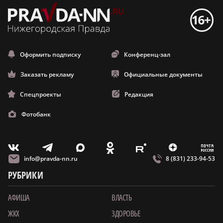
Оформить подписку
Конференц-зал
Заказать рекламу
Официальные документы
Спецпроекты
Редакция
Фотобанк
m
T
O
Z
X
E
V
info@pravda-nn.ru
8 (831) 233-94-53
РУБРИКИ
АФИША
ВЛАСТЬ
ЖКХ
ЗДОРОВЬЕ