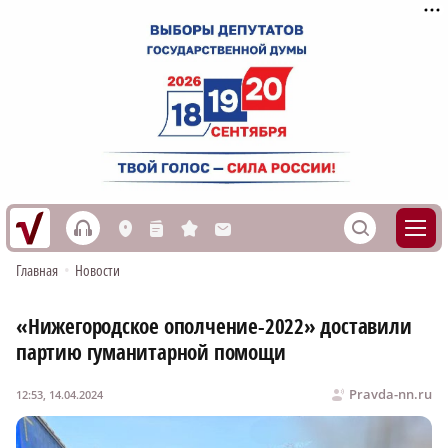
h
S
L
n
s
M
Главная
•
Новости
«Нижегородское ополчение-2022» доставили
партию гуманитарной помощи
Pravda-nn.ru
12:53, 14.04.2024