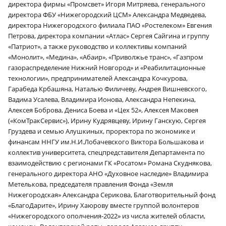
директора фирмы «Промсвет» Игоря Митряева, генерального
директора ФБУ «Нижегородский ЦСМ» Александра Медведева,
директора Нижегородского филиала ПАО «Ростелеком» Евгения
Петрова, директора компании «Атлас» Сергея Сайгина и группу
«Патриот», а также руководство и коллективы компаний
«Монолит», «Медина», «Абаир», «Приволжье транс», «Газпром
газораспределение Нижний Новгород» и «Реабилитационные
технологии», предпринимателей Александра Кочкурова,
Гарабеда Крбашяна, Наталью Филичеву, Андрея Вишневского,
Вадима Усалева, Владимира Ионова, Александра Непекина,
Алексея Боброва, Дениса Боева и «Цех 52», Алексея Маковея
(«КомТракСервис»), Ирину Кудрявцеву, Ирину Ганскую, Сергея
Груздева и семью Алушкиных, проректора по экономике и
финансам ННГУ им.Н.И.Лобачевского Виктора Большакова и
коллектив университета, спецпредставителя Департамента по
взаимодействию с регионами ГК «Росатом» Романа Скуднякова,
генерального директора АНО «Духовное наследие» Владимира
Метелькова, председателя правления Фонда «Земля
Нижегородская» Александра Серикова, Благотворительный фонд
«БлагоДарите», Ирину Хаюрову вместе группой волонтеров
«Нижегородского ополчения-2022» из числа жителей области,