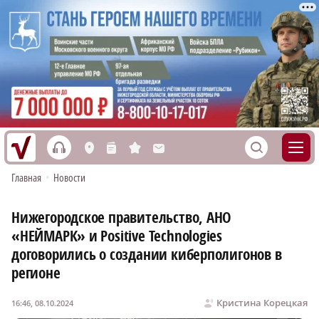
h
S
L
n
s
M
Главная
•
Новости
Нижегородское правительство, АНО
«НЕЙМАРК» и Positive Technologies
договорились о создании киберполигонов в
регионе
Кристина Корецкая
16:46, 08.10.2024