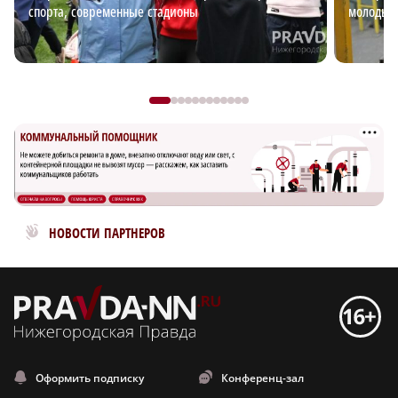
спорта, современные стадионы
молодых
Новости МирТесен
НОВОСТИ ПАРТНЕРОВ
Оформить подписку
Конференц-зал