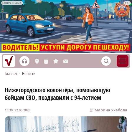
СОЦРЕКЛАМА
h
S
L
n
s
M
Главная
•
Новости
Нижегородского волонтёра, помогающую
бойцам СВО, поздравили с 94-летием
Марина Ухабова
13:30, 22.05.2026