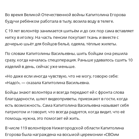
Во время Великой Отечественной войны Капитолина Егорова
будучи ребёнком работала в тылу, возила воду в телеге.
С 19 лет волонтёр занимается шитьём и до сих пор сама вставляет
нитку в иголку. На часть пенсии покупает ткань и вместе с
дочерью шьёт для бойцов бельё, одеяла, тёплые жилеты.
По словам Капитолины Васильевны, шить бойцам она решила
сразу, когда началась спецоперация. Раньше удавалось сшить 10
изделий в день, сейчас уже меньше.
«Но даже если иногда чувствую, что не могу, говорю себе:
«Надо!», — сказала Капитолина Васильевна.
Бойцы знают волонтёра и всегда передают ей с фронта слова
благодарности, шлют видеоприветы, приезжают в гости, когда
есть возможность. Сама Капитолина Васильевна называет себя
патриотом и говорит, что всегда радуется, когда видит, что её
помощь нужна, это помогает ей жить.
В числе 119 волонтёров Нижегородской области Капитолина
Егорова была награждена на восьмой церемонии «СВОим