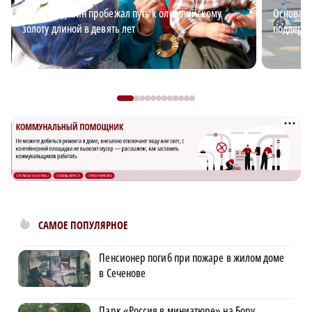
Андрей Вдовин пробежал путь к олимпийскому
Основа б
золоту длиной в девять лет
поддержи
САМОЕ ПОПУЛЯРНОЕ
Пенсионер погиб при пожаре в жилом доме
в Сеченове
Парк «Россия в миниатюре» на Бору