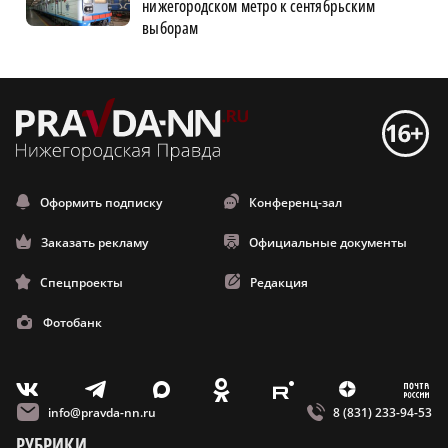
нижегородском метро к сентябрьским
выборам
Оформить подписку
Конференц-зал
Заказать рекламу
Официальные документы
Спецпроекты
Редакция
Фотобанк
m
T
O
Z
X
E
V
info@pravda-nn.ru
8 (831) 233-94-53
РУБРИКИ