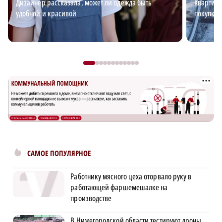
Дизайнер рассказала, может ли одежда быть
Квартирн
удобной и красивой
покупке 
САМОЕ ПОПУЛЯРНОЕ
Работнику мясного цеха оторвало руку в
работающей фаршемешалке на
производстве
В Нижегородской области тестируют дроны