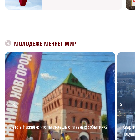
МОЛОДЕЖЬ МЕНЯЕТ МИР
Лето в Нижнем: что ты знаешь о главных событиях?
Квартирн
покупке 