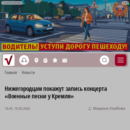
СОЦРЕКЛАМА
h
S
L
n
s
M
Главная
•
Новости
Нижегородцам покажут запись концерта
«Военные песни у Кремля»
Марина Ухабова
10:45, 15.05.2026