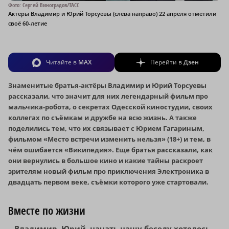
Фото: Сергей Виноградов/ТАСС
Актеры Владимир и Юрий Торсуевы (слева направо) 22 апреля отметили
своё 60-летие
Читайте в
MAX
Перейти в
Дзен
Знаменитые братья-актёры Владимир и Юрий Торсуевы
рассказали, что значит для них легендарный фильм про
мальчика-робота, о секретах Одесской киностудии, своих
коллегах по съёмкам и дружбе на всю жизнь. А также
поделились тем, что их связывает с Юрием Гагариным,
фильмом «Место встречи изменить нельзя» (18+) и тем, в
чём ошибается
«Википедия»
.
Еще братья рассказали, как
они вернулись в большое кино и какие тайны раскроет
зрителям новый фильм про приключения Электроника в
двадцать первом веке, съёмки которого уже стартовали.
Вместе по жизни
– Владимир, Юрий, начать нашу беседу хотелось