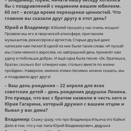
бы с поздравлений с недавним вашим юбилеем.
60 лет – всегда время переоценки ценностей. Что
главное вы сказали друг другу в этот день?
Юрий и Владимир:
Юбилей прошёл у нас очень мощно!
Провели мы его в творческой атмосфере, пригласили
музыкантов, режиссёров и артистов. Старые друзья даже
написали нам песни! В одной из них были такие слова: «И пускай
мы стали немного взрослее, но завтрашний день принесёт нам
удачу и побольше добра». И ещё одна была песня: «Эх, братишка,
братан, сколько Бог отмерил нам, столько вместе по жизни
пройдём». Наверное, именно этими песнями, можно сказать, мы
и поздравили друг друга!
– Ваш день рождения – 22 апреля для всех
советских детей – день рождения дедушки Ленина.
Это правда, что вас с братом назвали в честь него и
Юрия Гагарина, который дружил с вашим отцом и
бывал у вас дома?
Владимир:
Скажу сразу, что про Владимира Ильича это байки!
Дело в том, что у нас папа Юрий Владимирович, дедушка