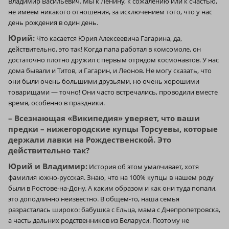
Владимир Васильевич. Мы к Ленину, к сожалению или к счастью,
не имеем никакого отношения, за исключением того, что у нас
день рождения в один день.
Юрий:
Что касается Юрия Алексеевича Гагарина, да,
действительно, это так! Когда папа работал в комсомоле, он
достаточно плотно дружил с первым отрядом космонавтов. У нас
дома бывали и Титов, и Гагарин, и Леонов. Не могу сказать, что
они были очень большими друзьями, но очень хорошими
товарищами — точно! Они часто встречались, проводили вместе
время, особенно в праздники.
– Всезнающая «Википедия» уверяет, что ваши
предки – нижегородские купцы Торсуевы, которые
держали лавки на Рождественской. Это
действительно так?
Юрий и Владимир:
История об этом умалчивает, хотя
фамилия южно-русская. Знаю, что на 100% купцы в нашем роду
были в Ростове-на-Дону. А каким образом и как они туда попали,
это доподлинно неизвестно. В общем-то, наша семья
разрасталась широко: бабушка с Ельца, мама с Днепропетровска,
а часть дальних родственников из Беларуси. Поэтому не