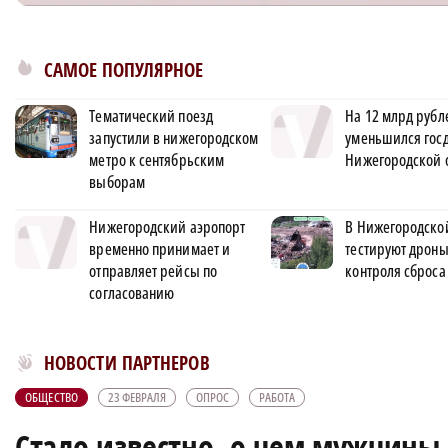
САМОЕ ПОПУЛЯРНОЕ
Тематический поезд
На 12 млрд рубл
запустили в нижегородском
уменьшился гос
метро к сентябрьским
Нижегородской 
выборам
Нижегородский аэропорт
В Нижегородско
временно принимает и
тестируют дроны
отправляет рейсы по
контроля сброса
согласованию
Новости МирТесен
НОВОСТИ ПАРТНЕРОВ
ОБЩЕСТВО
23 ФЕВРАЛЯ
ОПРОС
РАБОТА
Стало известно, о чем мужчины 