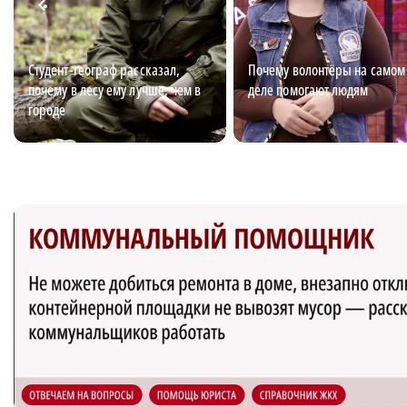
Студент-географ рассказал,
Почему волонтёры на самом
почему в лесу ему лучше, чем в
деле помогают людям
городе