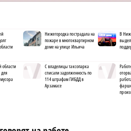
ей
Нижегородка пострадала на
В Ниж
долг
пожаре в многоквартирном
выдел
области
доме на улице Ильича
подде
й области
С владелицы таксопарка
Работ
 для
списали задолженность по
оторва
 мусора
114 штрафам ГИБДД в
рабо
Арзамасе
фарше
произ
говорят на работе