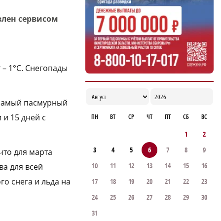
ветеранов строительной отрасли
влен сервисом
18:02
 – 1°С. Снегопады
 самый пасмурный
 и 15 дней с
ПН
ВТ
СР
ЧТ
ПТ
СБ
ВС
1
2
3
4
5
6
7
8
9
что для марта
10
11
12
13
14
15
16
ва для всей
о снега и льда на
17
18
19
20
21
22
23
24
25
26
27
28
29
30
31