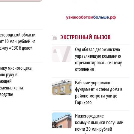
егородской области
ЭКСТРЕННЫЙ ВЫЗОВ
ят 10 млн рублей на
ржку «СВОё дело»
Суд обязал дзержинскую
управляющую компанию
отремонтировать систему
нику мясного цеха
отопления
ло руку в
тающей
Рабочие укрепляют
мешалке на
фундамент и стены дома в
водстве
районе метро на улице
Горького
Нижегородские
коммунальщики получили
почти 20 млн рублей