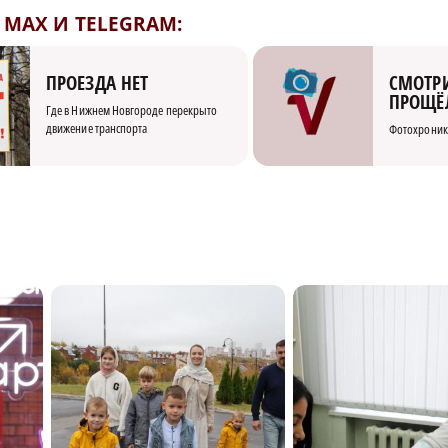
MAX И TELEGRAM:
СМОТРИ
ПРОЕЗДА НЕТ
ПРОЩЁ
Где в Нижнем Новгороде перекрыто
движение транспорта
Фотохроник