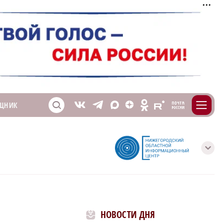
m
T
O
ЩНИК
Z
X
E
S
V
с
НОВОСТИ ДНЯ