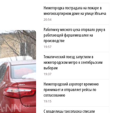
Нижегородка пострадала на пожаре в
многоквартирном доме на улице Ильича
20:54
Работнику мясного цеха оторвало руку в
работающей фаршемешалке на
производстве
19:57
Тематический поезд запустили в
нижегородском метро к сентябрьским
выборам
19:37
Нижегородский аэропорт временно
принимает и отправляет рейсы по
согласованию
19:15
С владелицы таксопарка списали