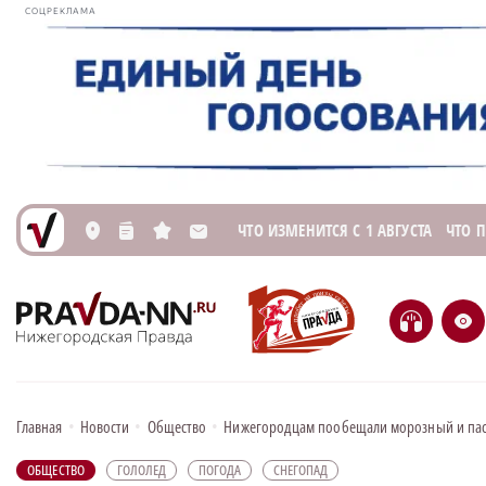
СОЦРЕКЛАМА
ЧТО ИЗМЕНИТСЯ С 1 АВГУСТА
ЧТО 
L
n
s
M
H
e
Главная
•
Новости
•
Общество
•
Нижегородцам пообещали морозный и па
ОБЩЕСТВО
ГОЛОЛЕД
ПОГОДА
СНЕГОПАД