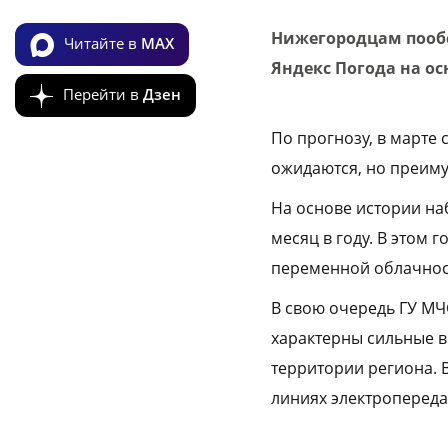
Нижегородцам пообе
Читайте в
MAX
Яндекс Погода на ос
Перейти в
Дзен
По прогнозу, в марте
ожидаются, но преим
На основе истории н
месяц в году. В этом 
переменной облачност
В свою очередь ГУ МЧ
характерны сильные в
территории региона. 
линиях электропереда