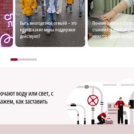
Быть многодетной семьёй – это
Почему забота о здоро
круто: какие меры поддержки
становится нормой дл
действуют?
нижегородской молод