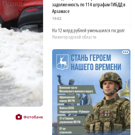
задолженность по 114 штрафам ГИБДД в
Арзамасе
19:02
На 12 млрд рублей уменьшился госдолг
Нижегородской области
18:39
В Нижегородской области тестируют
дроны для контроля сброса мусора
18:37
В Нижегородской области выделят 10 млн
рублей на поддержку «СВОё дело»
18:08
34 млрд рублей направят на поддержку
нижегородских семей в этом году
Фотобанк
18:03
В Нижегородской области поздравили