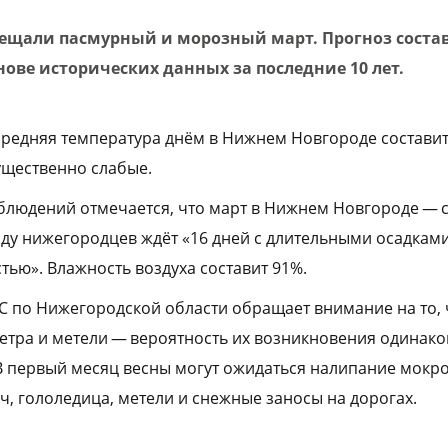
щали пасмурный и морозный март. Прогноз соста
нове исторических данных за последние 10 лет.
 средняя температура днём в Нижнем Новгороде составит
ущественно слабые.
аблюдений отмечается, что март в Нижнем Новгороде —
году нижегородцев ждёт «16 дней с длительными осадками
ью». Влажность воздуха составит 91%.
С по Нижегородской области обращает внимание на то, 
етра и метели — вероятность их возникновения одинако
В первый месяц весны могут ожидаться налипание мокрог
ч, гололедица, метели и снежные заносы на дорогах.