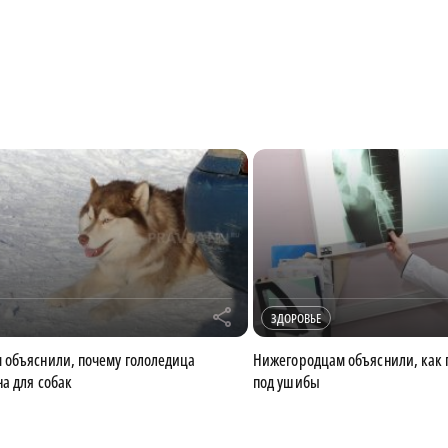
r
ЗДОРОВЬЕ
 объяснили, почему гололедица
Нижегородцам объяснили, как
на для собак
под ушибы