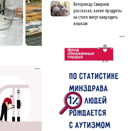
Ветеринар Смирнов
рассказал, какие продукты
на столе могут навредить
вье
Город идей: насколько вы знаете
Молодёжь выбир
кошкам
я
молодёжный Нижний?
получить высшее
ёжи
Нижегородской 