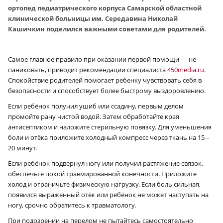
ортопед педиатрического корпуса Самарской областной
клинической больницы им. Середавина Николай
Кашичкин поделился важными советами для родителей.
Самое главное правило при оказании первой помощи — не
паниковать, приводит рекомендации специалиста
450media.ru
.
Спокойствие родителей помогает ребенку чувствовать себя в
безопасности и способствует более быстрому выздоровлению.
Если ребёнок получил ушиб или ссадину, первым делом
промойте рану чистой водой. Затем обработайте края
антисептиком и наложите стерильную повязку. Для уменьшения
боли и отёка приложите холодный компресс через ткань на 15 –
20 минут.
Если ребёнок подвернул ногу или получил растяжение связок,
обеспечьте покой травмированной конечности. Приложите
холод и ограничьте физическую нагрузку. Если боль сильная,
появился выраженный отёк или ребёнок не может наступать на
ногу, срочно обратитесь к травматологу.
При подозрении на перелом не пытайтесь самостоятельно