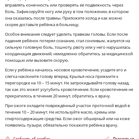
вправлять конечность или проверять её подвижность через
боль. Зафиксируйте ногу или руку в том положении, в котором
она оказалась после травмы. Приложите холод и как можно
скорее доставьте ребёнка в больницу.
Особое внимание следует уделить травмам головы. Если после
падения ребёнок потерял сознание, стал сонливым, жалуется на
сильную головную боль, тошноту, рвоту или у него нарушилась
координация движений, немедленно обратитесь за медицинской
помощью или вызовите скорую.
Если у ребёнка началось носовое кровотечение, усадите его и
слегка наклоните голову вперед. Крылья носа прижмите к
перегородке на 10 – 15 минут. Не запрокидывайте голову назад,
так как это может усугубить кровотечение. Если кровотечение не
прекратилось в течение 20 минут, обратитесь к врачу.
При ожоге охладите повреждённый участок проточной водой в
течение 10 – 20 минут. Не используйте масло, кремы или
спиртосодержащие средства. Если ожог обширный или на коже
появились пузыри, обязательно покажите ребёнка врачу.
Сообщить об ошибке