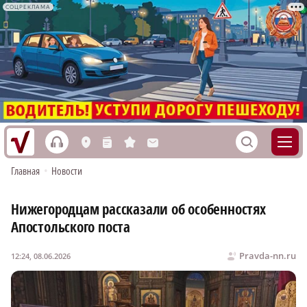
СОЦРЕКЛАМА
h
S
L
n
s
M
Главная
•
Новости
Нижегородцам рассказали об особенностях
Апостольского поста
Pravda-nn.ru
12:24, 08.06.2026