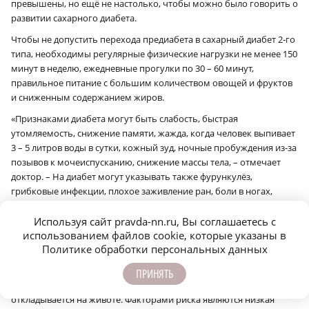
превышены, но ещё не настолько, чтобы можно было говорить о
развитии сахарного диабета.
Чтобы не допустить перехода предиабета в сахарный диабет 2‑го
типа, необходимы регулярные физические нагрузки не менее 150
минут в неделю, ежедневные прогулки по 30 – 60 минут,
правильное питание с большим количеством овощей и фруктов
и сниженным содержанием жиров.
«Признаками диабета могут быть слабость, быстрая
утомляемость, снижение памяти, жажда, когда человек выпивает
3 – 5 литров воды в сутки, кожный зуд, ночные пробуждения из-за
позывов к мочеиспусканию, снижение массы тела, – отмечает
доктор. – На диабет могут указывать также фурункулёз,
грибковые инфекции, плохое заживление ран, боли в ногах,
эректильная дисфункция. Диабету 2‑го типа часто сопутствуют
такие заболевания, как ожирение, ишемическая болезнь сердца,
Используя сайт pravda-nn.ru, Вы соглашаетесь с
использованием файлов cookie, которые указаны в
артериальная гипертензия, подагра, поликистоз яичников».
Политике обработки персональных данных
Сахарный диабет 2‑го типа чаще развивается у людей старше 45
лет с избыточной массой тела или ожирением, особенно с
ПРИНЯТЬ
абдоминальным типом ожирения, когда жир преимущественно
откладывается на животе. Факторами риска являются низкая