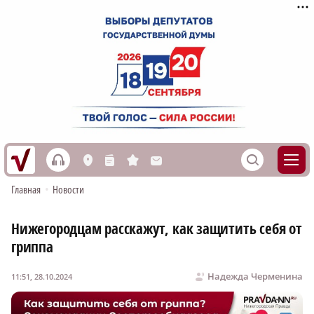
h
S
L
n
s
M
Главная
•
Новости
Нижегородцам расскажут, как защитить себя от
гриппа
Надежда Черменина
11:51, 28.10.2024