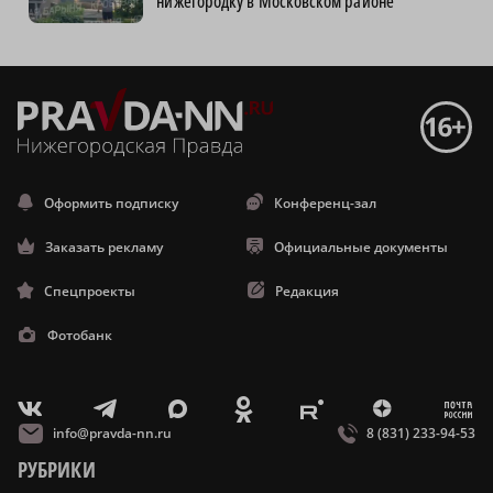
нижегородку в Московском районе
Оформить подписку
Конференц-зал
Заказать рекламу
Официальные документы
Спецпроекты
Редакция
Фотобанк
m
T
O
Z
X
E
V
info@pravda-nn.ru
8 (831) 233-94-53
РУБРИКИ