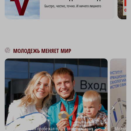
Быстро, честно, точно. И ничего лишнего
МОЛОДЕЖЬ МЕНЯЕТ МИР
Андрей Вдовин пробежал путь к олимпийскому
Молодёжь