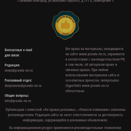
г.Нижний Новгород, ул.Максима Горького, д.151 Б, помещение 5
Все права на материалы, находящиеся
Контактные e‑mail
на сайте www.pravda-nn.ru, охраняются
для связи:
в соответствии с законодательством РФ,
в том числе, об авторском праве и
Редакция:
смежных правах. При любом
news@pravda-nn.ru
использовании материалов сайта и
Рекламный отдел:
сателлитных проектов, гиперссылка
sheptunova@pravda-nn.ru
(hyperlink) www.pravda-nn.ru
обязательна.
Общие вопросы:
info@pravda-nn.ru
Публикации с пометкой «На правах рекламы», «Новости компании» оплачены
рекламодателем. Редакция сайта не несет ответственности за достоверность
информации, содержащейся в рекламных объявлениях.
На информационном ресурсе применяются рекомендательные технологии: