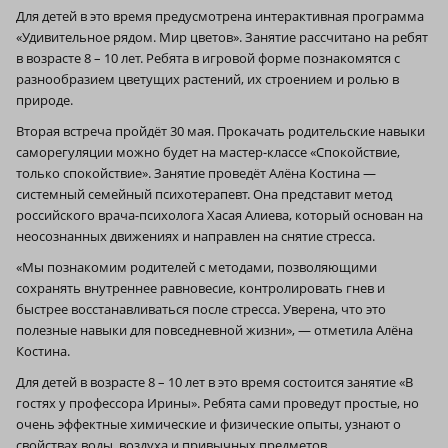
Для детей в это время предусмотрена интерактивная программа
«Удивительное рядом. Мир цветов». Занятие рассчитано на ребят
в возрасте 8 – 10 лет. Ребята в игровой форме познакомятся с
разнообразием цветущих растений, их строением и ролью в
природе.
Вторая встреча пройдёт 30 мая. Прокачать родительские навыки
саморегуляции можно будет на мастер-классе «Спокойствие,
только спокойствие». Занятие проведёт Алёна Костина —
системный семейный психотерапевт. Она представит метод
российского врача-психолога Хасая Алиева, который основан на
неосознанных движениях и направлен на снятие стресса.
«Мы познакомим родителей с методами, позволяющими
сохранять внутреннее равновесие, контролировать гнев и
быстрее восстанавливаться после стресса. Уверена, что это
полезные навыки для повседневной жизни», — отметила Алёна
Костина.
Для детей в возрасте 8 – 10 лет в это время состоится занятие «В
гостях у профессора Ирины». Ребята сами проведут простые, но
очень эффектные химические и физические опыты, узнают о
свойствах воды, воздуха и привычных предметов.