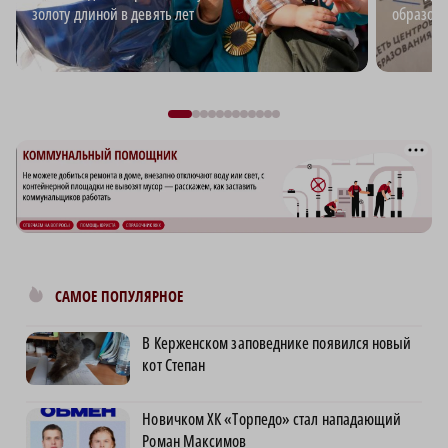
золоту длиной в девять лет
образова
САМОЕ ПОПУЛЯРНОЕ
В Керженском заповеднике появился новый
кот Степан
Новичком ХК «Торпедо» стал нападающий
Роман Максимов