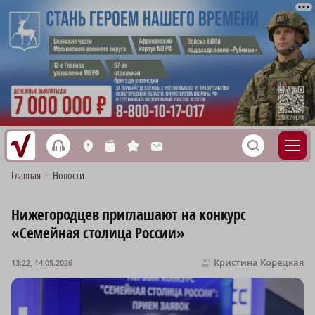
h
S
L
n
s
M
Главная
•
Новости
Нижегородцев приглашают на конкурс
«Семейная столица России»
Кристина Корецкая
13:22, 14.05.2026