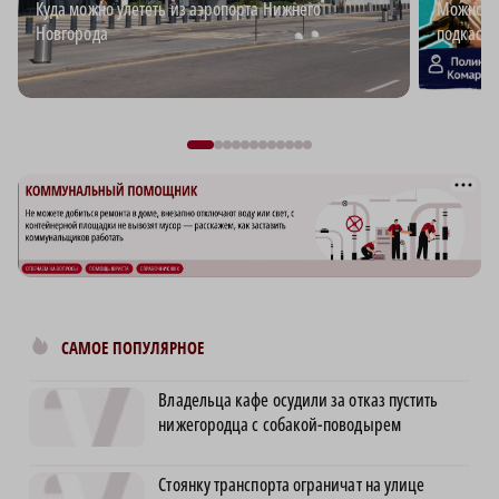
Куда можно улететь из аэропорта Нижнего
Можно ли
Новгорода
подкаст 
САМОЕ ПОПУЛЯРНОЕ
Владельца кафе осудили за отказ пустить
нижегородца с собакой-поводырем
Стоянку транспорта ограничат на улице