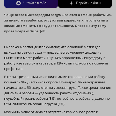
Читайте в
MAX
Перейти в
Дзен
Чаще всего нижегородцы задумываются о смене работы из-
за низкого заработка, отсутствия карьерных перспектив и
желание сменить сферу деятельности. Опрос на эту тему
провел сервис SuperJob.
Около 49% респондентов считают, что основной мотив для
выхода на рынок труда — недовольство уровнем дохода на
нынешнем месте работы. Еще 14% опрошенных ищут другую
работу из-за застоя в карьере, а 12% хотят полностью поменять
профессию.
В связи с реальными или ожидаемыми сокращениями работу
поменяли 9% участников опроса. Примерно 7% не устраивает
начальство, а 5% жалуются на условия труда. Также среди причин
для смены работы — удаленность работы от дома (4%),
неудобный график работы (3%), потребность работать удаленно
(2%), слишком высокая нагрузка (1%).
Мужчины чаще отмечают отсутствие карьерного роста и