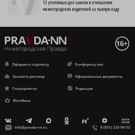
12 уголовных дел завели в отношении
нижегородских водителей за пьяную езду
Оформить подписку
Конференц-зал
Заказать рекламу
Официальные документы
Спецпроекты
Редакция
Фотобанк
m
T
O
Z
X
E
V
info@pravda-nn.ru
8 (831) 233-94-53