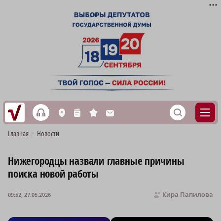
h
S
L
n
s
M
Главная
•
Новости
Нижегородцы назвали главные причины
поиска новой работы
Кира Папилова
09:52, 27.05.2026