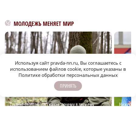
МОЛОДЕЖЬ МЕНЯЕТ МИР
Используя сайт pravda-nn.ru, Вы соглашаетесь с
использованием файлов cookie, которые указаны в
Политике обработки персональных данных
ПРИНЯТЬ
Студент-географ рассказал, почему в лесу ему
Нижегоро
лучше, чем в городе
междуна