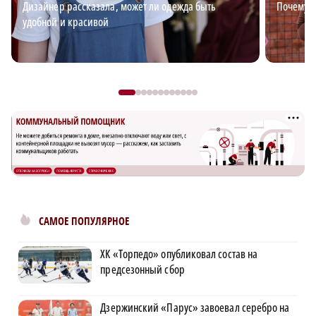
Дизайнер рассказала, может ли одежда быть
Почему в
удобной и красивой
САМОЕ ПОПУЛЯРНОЕ
ХК «Торпедо» опубликовал состав на
предсезонный сбор
Дзержинский «Парус» завоевал серебро на