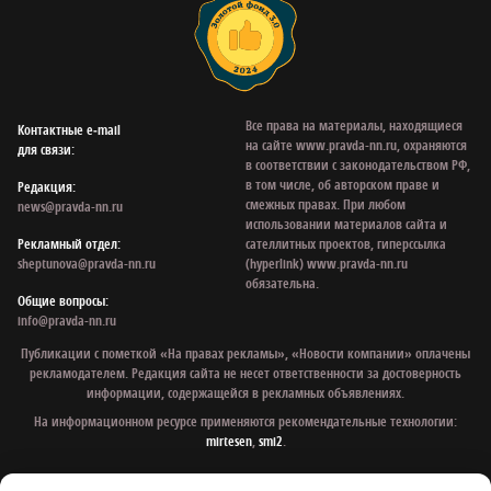
Все права на материалы, находящиеся
Контактные e‑mail
на сайте www.pravda-nn.ru, охраняются
для связи:
в соответствии с законодательством РФ,
в том числе, об авторском праве и
Редакция:
смежных правах. При любом
news@pravda-nn.ru
использовании материалов сайта и
Рекламный отдел:
сателлитных проектов, гиперссылка
sheptunova@pravda-nn.ru
(hyperlink) www.pravda-nn.ru
обязательна.
Общие вопросы:
info@pravda-nn.ru
Публикации с пометкой «На правах рекламы», «Новости компании» оплачены
рекламодателем. Редакция сайта не несет ответственности за достоверность
информации, содержащейся в рекламных объявлениях.
На информационном ресурсе применяются рекомендательные технологии:
mirtesen
,
smi2
.