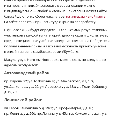
и на предприятиях. Участвовать в соревновании можно
и индивидуально — любой житель нашей страны может найти
ближайшую точку сбора макулатуры
на интерактивной карте
на сайте проекта и принести туда сырье на переработку.
В финале акции будут определены топ‑3 самых результативных
участников в каждой из категорий: детские сады и школы, вузы,
средне-специальные учебные заведения, компании. Победители
получат ценные призы, а также возможность принять участие
в онлайн-встрече с амбассадорами #Бумбатл.
Макулатуру в Нижнем Новгороде можно сдать по следующим
адресам экопунктов:
Автозаводский район
:
пр. Кирова, 22; ул. Толбухина, 8; ул. Маковского, у д. 17в;
ул. Дьяконова, у д. 20; ул. Львовская, у д. 13а; ул. Политбойцов, у
д. 19, к 2.
Ленинский район
:
ул. Героя Самочкина, у д. 29/2; ул. Профинтерна, у д. 10;
пр. Ленина, у д. 26б; пр. Ленина, у д. 45а; пл. Комсомольская, у д.