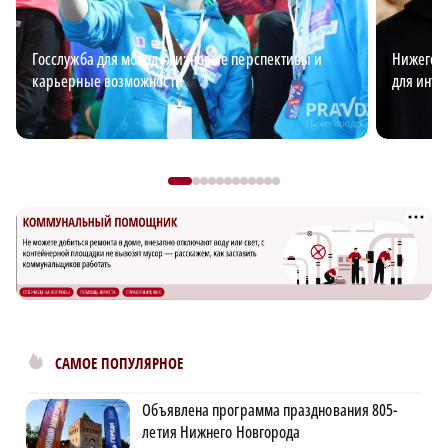
Госслужба для молодежи: новые перспективы и
Нижегоро
карьерные возможности
для интр
САМОЕ ПОПУЛЯРНОЕ
Объявлена программа празднования 805-
летия Нижнего Новгорода