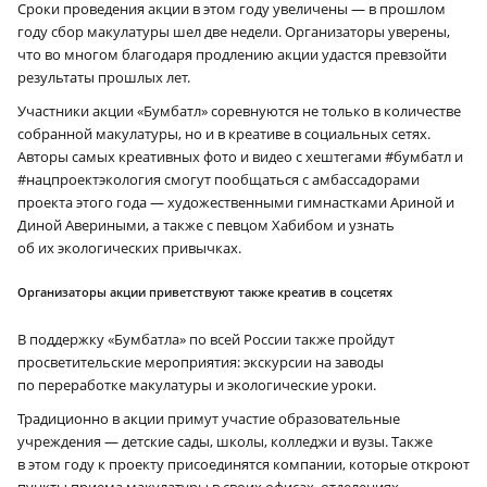
Сроки проведения акции в этом году увеличены — в прошлом
году сбор макулатуры шел две недели. Организаторы уверены,
что во многом благодаря продлению акции удастся превзойти
результаты прошлых лет.
Участники акции «Бумбатл» соревнуются не только в количестве
собранной макулатуры, но и в креативе в социальных сетях.
Авторы самых креативных фото и видео с хештегами #бумбатл и
#нацпроектэкология смогут пообщаться с амбассадорами
проекта этого года — художественными гимнастками Ариной и
Диной Авериными, а также с певцом Хабибом и узнать
об их экологических привычках.
Организаторы акции приветствуют также креатив в соцсетях
В поддержку «Бумбатла» по всей России также пройдут
просветительские мероприятия: экскурсии на заводы
по переработке макулатуры и экологические уроки.
Традиционно в акции примут участие образовательные
учреждения — детские сады, школы, колледжи и вузы. Также
в этом году к проекту присоединятся компании, которые откроют
пункты приема макулатуры в своих офисах, отделениях