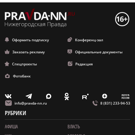
Оформить подписку
Конференц-зал
Заказать рекламу
Официальные документы
Спецпроекты
Редакция
Фотобанк
m
T
O
Z
X
E
V
info@pravda-nn.ru
8 (831) 233-94-53
РУБРИКИ
АФИША
ВЛАСТЬ