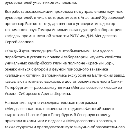
руководителей участников экспедиции.
Вся работа экоэкспедиции проходила под управлением научных
руководителей, в числе которых вместе с Анастасией Журавлевой
профессор Вятского государственного университета, доктор
технических наук Тамара Ашихмина, заведующий лаборатории
кафедры промышленной экологии РХТУ им. Д.И. Менделеева
Сергей Азопков.
«Каждый день экспедиции был незабываемым. Нам удалось
поработать в условиях полевой лаборатории, изучить свойства
уникальных кембрийских глин на полигоне «Красный Бор»,
ознакомиться с флорой и фауной природного заказника
«Западный Котлин». Запомнились экскурсия на Балтийский завод,
где делают атомные ледоколы, и достопримечательности Санкт-
Петербурга», — рассказала ученица «Менделеевского класса» из
Усолья-Сибирского Арина Шергина.
Напомним, научно-исследовательская программа
«Менделеевская экологическая экспедиция. Финский залив»
стартовала 11 сентября в Петербурге. В Северную столицу
приехали школьники и педагоги «Менделеевских классов», а
также студенты и преподаватели вузов научно-образовательного