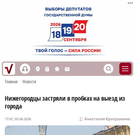
h
S
L
n
s
M
Главная
•
Новости
Нижегородцы застряли в пробках на выезд из
города
Анастасия Красушкина
17:01, 05.06.2026