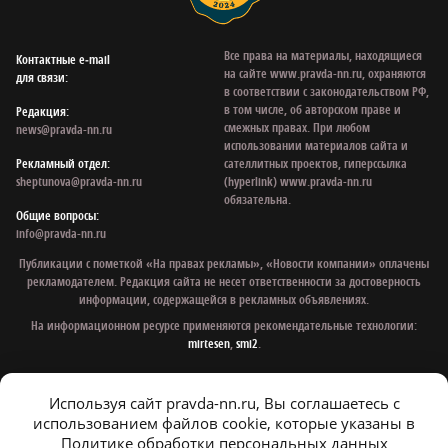
Все права на материалы, находящиеся
Контактные e‑mail
на сайте www.pravda-nn.ru, охраняются
для связи:
в соответствии с законодательством РФ,
в том числе, об авторском праве и
Редакция:
смежных правах. При любом
news@pravda-nn.ru
использовании материалов сайта и
Рекламный отдел:
сателлитных проектов, гиперссылка
sheptunova@pravda-nn.ru
(hyperlink) www.pravda-nn.ru
обязательна.
Общие вопросы:
info@pravda-nn.ru
Публикации с пометкой «На правах рекламы», «Новости компании» оплачены
рекламодателем. Редакция сайта не несет ответственности за достоверность
информации, содержащейся в рекламных объявлениях.
На информационном ресурсе применяются рекомендательные технологии:
mirtesen
,
smi2
.
Используя сайт pravda-nn.ru, Вы соглашаетесь с
© 1997 - 2026 Газета «Нижегородская правда»
использованием файлов cookie, которые указаны в
Политика конфиденциальности
Политике обработки персональных данных