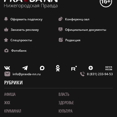
Оформить подписку
Конференц-зал
Заказать рекламу
Официальные документы
Спецпроекты
Редакция
Фотобанк
m
T
O
Z
X
E
V
info@pravda-nn.ru
8 (831) 233-94-53
РУБРИКИ
АФИША
ВЛАСТЬ
ЖКХ
ЗДОРОВЬЕ
КРИМИНАЛ
КУЛЬТУРА