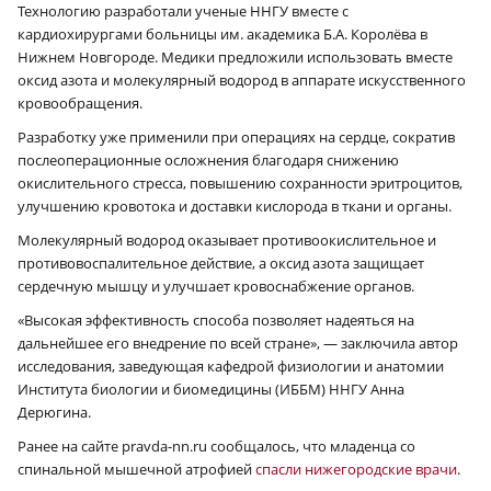
Технологию разработали ученые ННГУ вместе с
кардиохирургами больницы им. академика Б.А. Королёва в
Нижнем Новгороде. Медики предложили использовать вместе
оксид азота и молекулярный водород в аппарате искусственного
кровообращения.
Разработку уже применили при операциях на сердце, сократив
послеоперационные осложнения благодаря снижению
окислительного стресса, повышению сохранности эритроцитов,
улучшению кровотока и доставки кислорода в ткани и органы.
Молекулярный водород оказывает противоокислительное и
противовоспалительное действие, а оксид азота защищает
сердечную мышцу и улучшает кровоснабжение органов.
«Высокая эффективность способа позволяет надеяться на
дальнейшее его внедрение по всей стране», — заключила автор
исследования, заведующая кафедрой физиологии и анатомии
Института биологии и биомедицины (ИББМ) ННГУ Анна
Дерюгина.
Ранее на сайте pravda-nn.ru сообщалось, что младенца со
спинальной мышечной атрофией
спасли нижегородские врачи
.