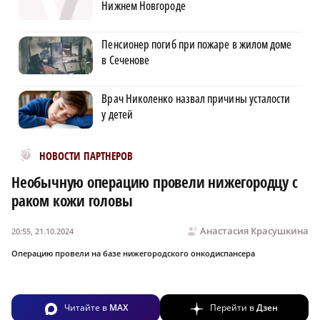
Нижнем Новгороде
Пенсионер погиб при пожаре в жилом доме
в Сеченове
Врач Николенко назвал причины усталости
у детей
Новости МирТесен
НОВОСТИ ПАРТНЕРОВ
Необычную операцию провели нижегородцу с
раком кожи головы
Анастасия Красушкина
20:55, 21.10.2024
Операцию провели на базе нижегородского онкодиспансера
Читайте в
MAX
Перейти в
Дзен