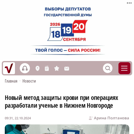
h
S
L
n
s
M
Главная
•
Новости
Новый метод защиты крови при операциях
разработали ученые в Нижнем Новгороде
Арина Полтанова
09:31, 22.10.2024