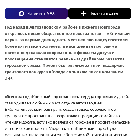
Читайте в
MAX
Перейти в
Дзен
Год назад в Автозаводском районе Нижнего Новгорода
открылось новое общественное пространство — «Книжный
парк». За первые двенадцать месяцев площадку посетили
более пяти тысяч жителей, а насыщенная программа
наглядно доказала: современные форматы досуга и
просвещения становятся реальным драйвером развития
городской среды. Проект был реализован при поддержке
грантового конкурса «Города со знаком плюс» компании
Эн+.
«Всего за год «Книжный парк» завоевал сердца взрослых и детей,
стал одним из любимых мест отдыха автозаводцев.
Библиотекари, выиграв грант, создали здесь современное
культурное пространство, возрождают традиции семейного
чтения и досуга, активно вовлекают горожан в просветительские
и творческие проекты. Уверена, что «Книжный парк» будет
развиваться и становиться еще более яркой точкой притяжения