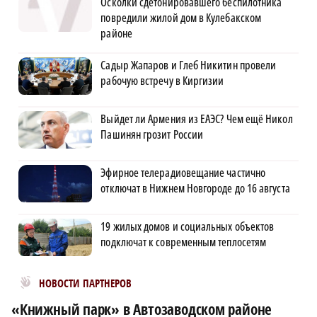
Осколки сдетонировавшего беспилотника
повредили жилой дом в Кулебакском
районе
Садыр Жапаров и Глеб Никитин провели
рабочую встречу в Киргизии
Выйдет ли Армения из ЕАЭС? Чем ещё Никол
Пашинян грозит России
Эфирное телерадиовещание частично
отключат в Нижнем Новгороде до 16 августа
19 жилых домов и социальных объектов
подключат к современным теплосетям
Новости МирТесен
НОВОСТИ ПАРТНЕРОВ
«Книжный парк» в Автозаводском районе