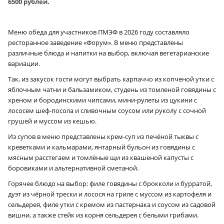
6500 рублей.
Меню обеда для участников ПМЭФ в 2026 году составляло
ресторанное заведение «Форум». В меню представлены
различные блюда и напитки на выбор, включая вегетарианские
вариации.
Так, из закусок гости могут выбрать карпаччо из копченой утки с
яблочным чатни и бальзамиком, студень из томленой говядины с
хреном и бородинскими чипсами, мини-рулеты из цукини с
лососем шеф-посола и сливочным соусом или руколу с сочной
грушей и муссом из кешью.
Из супов в меню представлены крем-суп из печёной тыквы с
креветками и кальмарами, янтарный бульон из говядины с
мясным расстегаем и томлёные щи из квашеной капусты с
боровиками и альтернативной сметаной.
Горячее блюдо на выбор: филе говядины с брокколи и бурратой,
дуэт из чёрной трески и лосося на гриле с муссом из картофеля и
сельдерея, филе утки с кремом из пастернака и соусом из садовой
вишни, а также стейк из корня сельдерея с белыми грибами.