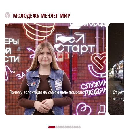
МОЛОДЕЖЬ МЕНЯЕТ МИР
×
Почему волонтёры на самом деле помогают людям
От ретро
молодёж