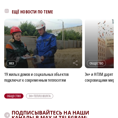
ЕЩЁ НОВОСТИ ПО ТЕМЕ
r
ЖКХ
ОБЩЕСТВО
19 жилых домов и социальных объектов
Эн+ и НГХМ дарят н
подключат к современным теплосетям
сокровищами миров
ОБЩЕСТВО
ЭН+ТЕПЛО ВОЛГА
ПОДПИСЫВАЙТЕСЬ НА НАШИ
КАНАЛЫ В MAX И TELEGRAM: