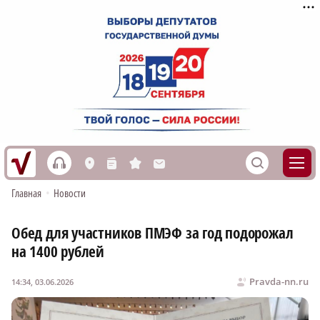
h
S
L
n
s
M
Главная
•
Новости
Обед для участников ПМЭФ за год подорожал
на 1400 рублей
Pravda-nn.ru
14:34, 03.06.2026