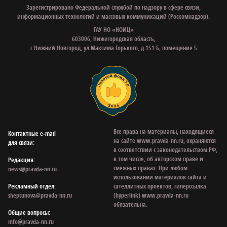
Зарегистрировано Федеральной службой по надзору в сфере связи,
информационных технологий и массовых коммуникаций (Роскомнадзор).
ГАУ НО «НОИЦ»
603006, Нижегородская область,
г.Нижний Новгород, ул.Максима Горького, д.151 Б, помещение 5
Все права на материалы, находящиеся
Контактные e‑mail
на сайте www.pravda-nn.ru, охраняются
для связи:
в соответствии с законодательством РФ,
в том числе, об авторском праве и
Редакция:
смежных правах. При любом
news@pravda-nn.ru
использовании материалов сайта и
Рекламный отдел:
сателлитных проектов, гиперссылка
sheptunova@pravda-nn.ru
(hyperlink) www.pravda-nn.ru
обязательна.
Общие вопросы:
info@pravda-nn.ru