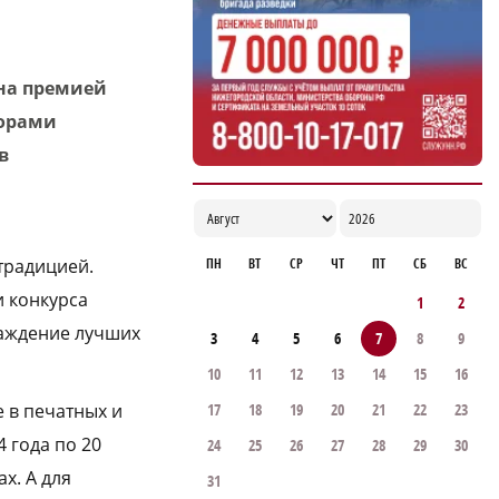
17:00
на премией
торами
в
ПН
ВТ
СР
ЧТ
ПТ
СБ
ВС
традицией.
и конкурса
1
2
раждение лучших
3
4
5
6
7
8
9
10
11
12
13
14
15
16
17
18
19
20
21
22
23
 в печатных и
 года по 20
24
25
26
27
28
29
30
х. А для
31