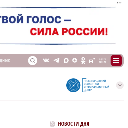
m
T
O
ЩНИК
Z
X
E
S
V
с
НОВОСТИ ДНЯ