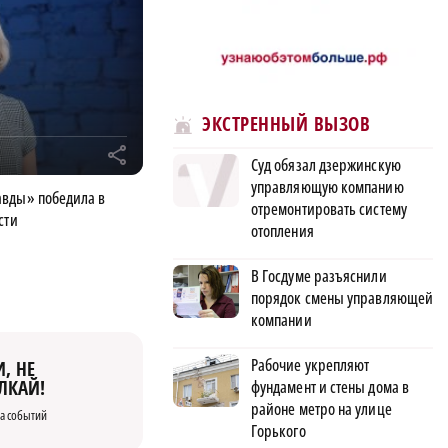
ЭКСТРЕННЫЙ ВЫЗОВ
r
Суд обязал дзержинскую
управляющую компанию
авды» победила в
отремонтировать систему
сти
отопления
В Госдуме разъяснили
порядок смены управляющей
компании
Рабочие укрепляют
, НЕ
ЛКАЙ!
фундамент и стены дома в
районе метро на улице
а событий
Горького