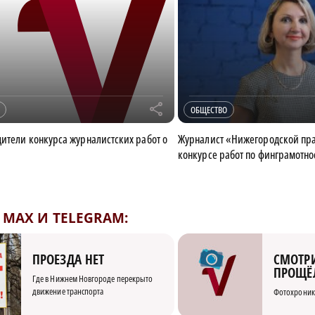
r
ОБЩЕСТВО
ители конкурса журналистских работ о
Журналист «Нижегородской пр
конкурсе работ по финграмотно
MAX И TELEGRAM:
СМОТРИ
ПРОЕЗДА НЕТ
ПРОЩЁ
Где в Нижнем Новгороде перекрыто
движение транспорта
Фотохроник