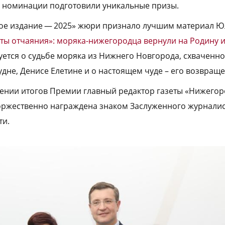
й номинации подготовили уникальные призы.
ое издание — 2025» жюри признало лучшим материал 
ы отчаяния»: моряка-нижегородца вернули на Родину и
вуется о судьбе моряка из Нижнего Новгорода, схваченн
удне, Денисе Елетине и о настоящем чуде – его возвраще
дении итогов Премии главный редактор газеты «Нижегор
оржественно награждена знаком Заслуженного журнали
ти.