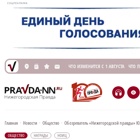
СОЦРЕКЛАМА
ЧТО ИЗМЕНИТСЯ С 1 АВГУСТА
ЧТО 
L
n
s
M
H
e
Главная
•
Новости
•
Общество
•
Обозреватель «Нижегородской правды» Юл
ОБЩЕСТВО
НАГРАДЫ
НОИЦ