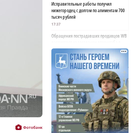
Исправительные работы получил
нижегородец с долгом по алиментам 700
тысяч рублей
17:37
Обращения пострадавших продавцов WB
рассмотрят на заседании оперштаба в
августе
17:21
Нижегородская область вошла в число
лидеров научно-популярного туризма
17:10
Специальный концерт «Музыка
балконов» пройдет в Нижнем Новгороде
15 августа
17:06
Опасное сливочное масло обнаружили в
Фотобанк
Нижегородской области