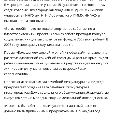
В мероприятии приняли участие 15 вузов Нижнего Новгорода,
среди которых Нижегородская академия МВД РФ, Мининский
университет, ННГУ им. Н. И. Лобачевского, ПИМУ, ННГАСУ и
Высшая школа экономики.
«Беги, герой!» — это не только спортивное событие, но и
благотворительный проект. В рамках забега проходит конкурс
социальных инициатив с грантовым фондом 750 тысяч рублей. В
2026 году поддержку получили два проекта.
Проект «Больше, чем хоккей: мечтай и побеждай» направлен на
развитие адаптивной хоккейной команды «Красные крылья» для
ребят с ментальными нарушениями. Средства пойдут на закупку
экипировки для участия команды во всероссийских
соревнованиях.
Проект «Шаг за шагом: зал лечебной физкультуры в „Надежде“
предполагает создание зала лечебной физкультуры в
нижегородском Доме социального обслуживания „Надежда“, где
живут 166 детей и молодых людей с ментальной инвалидностью.
«Казалось бы, забег проходит уже в двенадцатый раз, и все
должно быть привычным и предсказуемым. Но каждый год