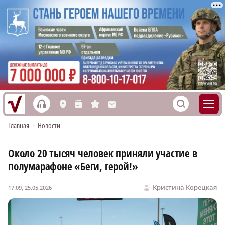
h
S
L
n
s
M
Главная
•
Новости
Около 20 тысяч человек приняли участие в
полумарафоне «Беги, герой!»
Кристина Корецкая
17:09, 25.05.2026