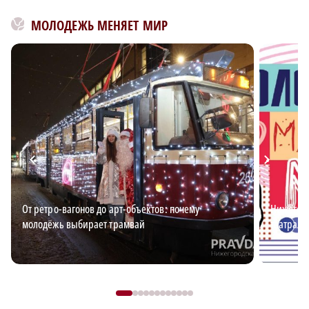
МОЛОДЕЖЬ МЕНЯЕТ МИР
От ретро-вагонов до арт-объектов: почему
Нижегоро
молодёжь выбирает трамвай
театраль