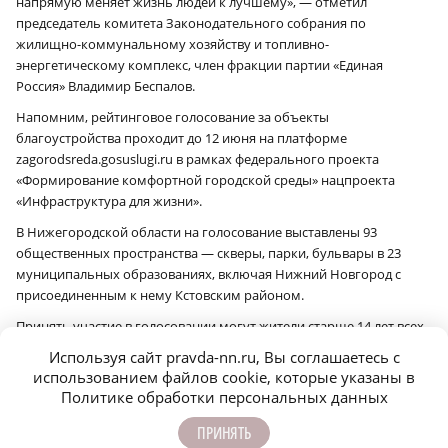
напрямую меняет жизнь людей к лучшему», — отметил
председатель комитета Законодательного собрания по
жилищно-коммунальному хозяйству и топливно-
энергетическому комплекс, член фракции партии «Единая
Россия» Владимир Беспалов.
Напомним, рейтинговое голосование за объекты
благоустройства проходит до 12 июня на платформе
zagorodsreda.gosuslugi.ru в рамках федерального проекта
«Формирование комфортной городской среды» нацпроекта
«Инфраструктура для жизни».
В Нижегородской области на голосование выставлены 93
общественных пространства — скверы, парки, бульвары в 23
муниципальных образованиях, включая Нижний Новгород с
присоединенным к нему Кстовским районом.
Принять участие в голосовании могут жители старше 14 лет всех
муниципалитетов Нижегородской области.
Используя сайт pravda-nn.ru, Вы соглашаетесь с
использованием файлов cookie, которые указаны в
После подведения итогов уже в этом году для территорий-
Политике обработки персональных данных
победителей подготовят проекты, а в 2027 году будут проведены
работы по их обновлению.
ПРИНЯТЬ