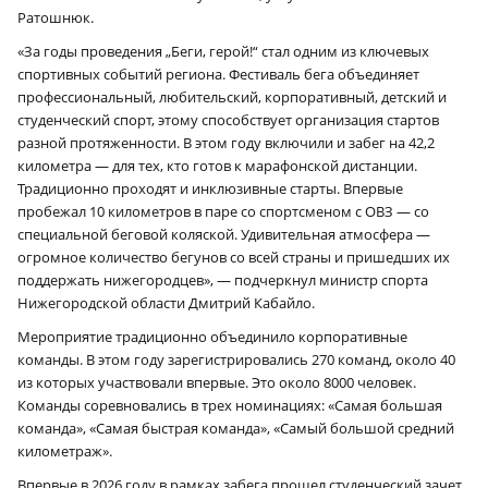
Ратошнюк.
«За годы проведения „Беги, герой!“ стал одним из ключевых
спортивных событий региона. Фестиваль бега объединяет
профессиональный, любительский, корпоративный, детский и
студенческий спорт, этому способствует организация стартов
разной протяженности. В этом году включили и забег на 42,2
километра — для тех, кто готов к марафонской дистанции.
Традиционно проходят и инклюзивные старты. Впервые
пробежал 10 километров в паре со спортсменом с ОВЗ — со
специальной беговой коляской. Удивительная атмосфера —
огромное количество бегунов со всей страны и пришедших их
поддержать нижегородцев», — подчеркнул министр спорта
Нижегородской области Дмитрий Кабайло.
Мероприятие традиционно объединило корпоративные
команды. В этом году зарегистрировались 270 команд, около 40
из которых участвовали впервые. Это около 8000 человек.
Команды соревновались в трех номинациях: «Самая большая
команда», «Самая быстрая команда», «Самый большой средний
километраж».
Впервые в 2026 году в рамках забега прошел студенческий зачет.