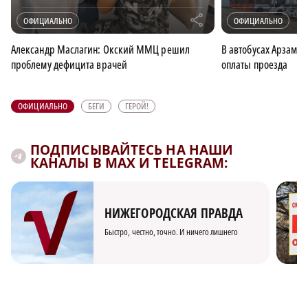
r
ОФИЦИАЛЬНО
ОФИЦИАЛЬНО
Александр Маслагин: Окский ММЦ решил
В автобусах Арзама
проблему дефицита врачей
оплаты проезда
ОФИЦИАЛЬНО
БЕГИ
ГЕРОЙ!
ПОДПИСЫВАЙТЕСЬ НА НАШИ
КАНАЛЫ В MAX И TELEGRAM:
НИЖЕГОРОДСКАЯ ПРАВДА
Быстро, честно, точно. И ничего лишнего