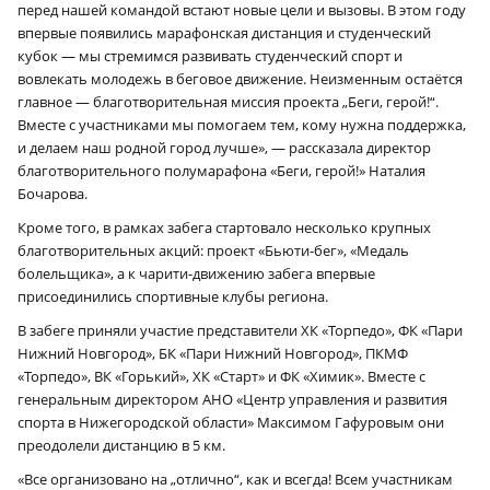
перед нашей командой встают новые цели и вызовы. В этом году
впервые появились марафонская дистанция и студенческий
кубок — мы стремимся развивать студенческий спорт и
вовлекать молодежь в беговое движение. Неизменным остаётся
главное — благотворительная миссия проекта „Беги, герой!“.
Вместе с участниками мы помогаем тем, кому нужна поддержка,
и делаем наш родной город лучше», — рассказала директор
благотворительного полумарафона «Беги, герой!» Наталия
Бочарова.
Кроме того, в рамках забега стартовало несколько крупных
благотворительных акций: проект «Бьюти-бег», «Медаль
болельщика», а к чарити-движению забега впервые
присоединились спортивные клубы региона.
В забеге приняли участие представители ХК «Торпедо», ФК «Пари
Нижний Новгород», БК «Пари Нижний Новгород», ПКМФ
«Торпедо», ВК «Горький», ХК «Старт» и ФК «Химик». Вместе с
генеральным директором АНО «Центр управления и развития
спорта в Нижегородской области» Максимом Гафуровым они
преодолели дистанцию в 5 км.
«Все организовано на „отлично“, как и всегда! Всем участникам