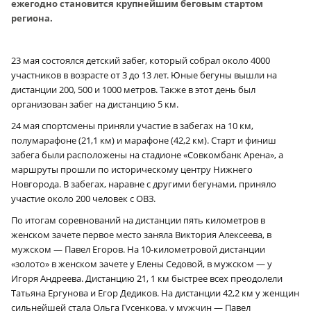
ежегодно становится крупнейшим беговым стартом
региона.
23 мая состоялся детский забег, который собрал около 4000
участников в возрасте от 3 до 13 лет. Юные бегуны вышли на
дистанции 200, 500 и 1000 метров. Также в этот день был
организован забег на дистанцию 5 км.
24 мая спортсмены приняли участие в забегах на 10 км,
полумарафоне (21,1 км) и марафоне (42,2 км). Старт и финиш
забега были расположены на стадионе «Совкомбанк Арена», а
маршруты прошли по историческому центру Нижнего
Новгорода. В забегах, наравне с другими бегунами, приняло
участие около 200 человек с ОВЗ.
По итогам соревнований на дистанции пять километров в
женском зачете первое место заняла Виктория Алексеева, в
мужском — Павел Егоров. На 10-километровой дистанции
«золото» в женском зачете у Елены Седовой, в мужском — у
Игоря Андреева. Дистанцию 21, 1 км быстрее всех преодолели
Татьяна Ергунова и Егор Дедиков. На дистанции 42,2 км у женщин
сильнейшей стала Ольга Гусенкова, у мужчин — Павел