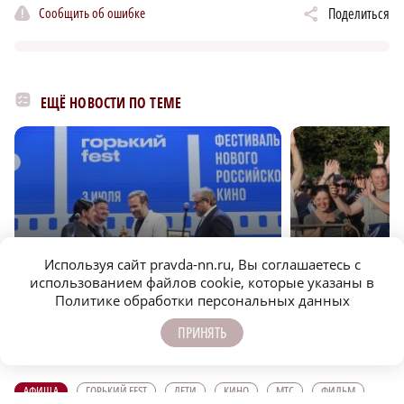
Сообщить об ошибке
Поделиться
ЕЩЁ НОВОСТИ ПО ТЕМЕ
Используя сайт pravda-nn.ru, Вы соглашаетесь с
r
ОБЩЕСТВО
КУЛЬТУРА
использованием файлов cookie, которые указаны в
Политике обработки персональных данных
Режиссёр Клим Шипенко получил первый приз
Объявлена конкурс
ПРИНЯТЬ
фестиваля «Горький fest»
fest» в Нижнем Нов
АФИША
ГОРЬКИЙ FEST
ДЕТИ
КИНО
МТС
ФИЛЬМ