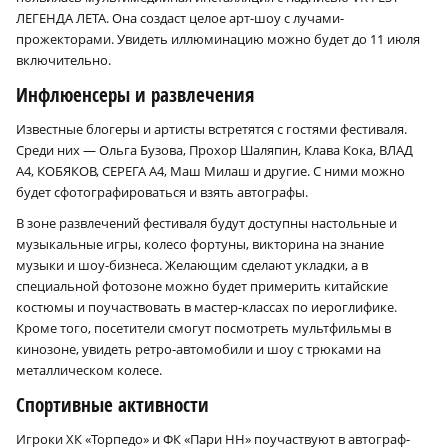
ЛЕГЕНДА ЛЕТА. Она создаст целое арт-шоу с лучами-
прожекторами. Увидеть иллюминацию можно будет до 11 июля
включительно.
Инфлюенсеры и развлечения
Известные блогеры и артисты встретятся с гостями фестиваля.
Среди них — Ольга Бузова, Прохор Шаляпин, Клава Кока, ВЛАД
А4, КОБЯКОВ, СЕРЕГА А4, Маш Милаш и другие. С ними можно
будет сфотографироваться и взять автографы.
В зоне развлечений фестиваля будут доступны настольные и
музыкальные игры, колесо фортуны, викторина на знание
музыки и шоу-бизнеса. Желающим сделают укладки, а в
специальной фотозоне можно будет примерить китайские
костюмы и поучаствовать в мастер-классах по иероглифике.
Кроме того, посетители смогут посмотреть мультфильмы в
кинозоне, увидеть ретро-автомобили и шоу с трюками на
металлическом колесе.
Спортивные активности
Игроки ХК «Торпедо» и ФК «Пари НН» поучаствуют в автограф-