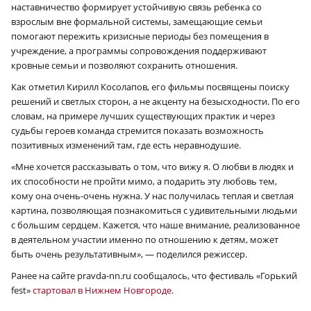
наставничество формирует устойчивую связь ребенка со
взрослым вне формальной системы, замещающие семьи
помогают пережить кризисные периоды без помещения в
учреждение, а программы сопровождения поддерживают
кровные семьи и позволяют сохранить отношения.
Как отметил Кирилл Косолапов, его фильмы посвящены поиску
решений и светлых сторон, а не акценту на безысходности. По его
словам, на примере лучших существующих практик и через
судьбы героев команда стремится показать возможность
позитивных изменений там, где есть неравнодушие.
«
Мне хочется рассказывать о том, что вижу я. О любви в людях и
их способности не пройти мимо, а подарить эту любовь тем,
кому она очень-очень нужна. У нас получилась теплая и светлая
картина, позволяющая познакомиться с удивительными людьми
с большим сердцем. Кажется, что наше внимание, реализованное
в деятельном участии именно по отношению к детям, может
быть очень результативным», — поделился режиссер.
Ранее на сайте pravda-nn.ru сообщалось, что фестиваль «Горький
fest»
стартовал в Нижнем Новгороде
.