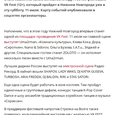
VK Fest (12+), который пройдет в Нижнем Новгороде уже в
эту субботу, 11 июля. Карту событий опубликовали в
соцсетях организаторы.
Напомним, что в этом году Нижний Новгород впервые станет
одной из
площадок проведения VK Fest
. 11 июля на главной сцене
выступят
Uma2rman, «Комната культуры», Клава Кока, Дора,
«Сироткин», Nansi & Sidorov, Ольга Бузова, t.A.T.u., Элджей и
другие. Специальным гостем станет ZOLOTO — он исполнит
несколько песен вместе с Uma2rman.
Лучшие диджеи России выступят на
электронной сцене
Радио
Рекорд. В лайнап вошли SHAPOV, LADY WAKS, DJ KATYA GUSEVA,
TURBOSH, ARIA FREDDA, DJ BALDIN, RIRI и STAS SATORI.
Еще одна сцена будет работать в зоне косплея. Там пройдут
одиночные и групповые дефиле, конкурс танцев K‑Pop Cover
Dance и шоу ансамбля традиционных корейских танцев и музыки
«Сораксан».
В преддверии фестиваля напротив Стрелки на Волге также
появилась мультимедийная инсталляция с надписью VK FEST