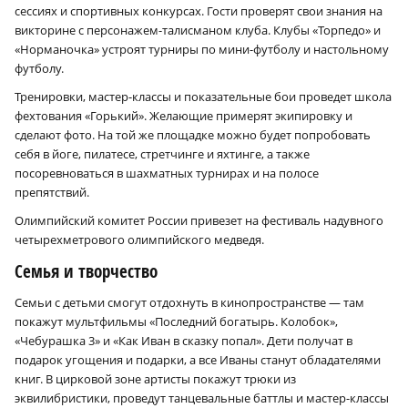
сессиях и спортивных конкурсах. Гости проверят свои знания на
викторине с персонажем-талисманом клуба. Клубы «Торпедо» и
«Норманочка» устроят турниры по мини-футболу и настольному
футболу.
Тренировки, мастер-классы и показательные бои проведет школа
фехтования «Горький». Желающие примерят экипировку и
сделают фото. На той же площадке можно будет попробовать
себя в йоге, пилатесе, стретчинге и яхтинге, а также
посоревноваться в шахматных турнирах и на полосе
препятствий.
Олимпийский комитет России привезет на фестиваль надувного
четырехметрового олимпийского медведя.
Семья и творчество
Семьи с детьми смогут отдохнуть в кинопространстве — там
покажут мультфильмы «Последний богатырь. Колобок»,
«Чебурашка 3» и «Как Иван в сказку попал». Дети получат в
подарок угощения и подарки, а все Иваны станут обладателями
книг. В цирковой зоне артисты покажут трюки из
эквилибристики, проведут танцевальные баттлы и мастер-классы