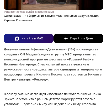
Фото: пресс-служба онлайн-кинотеатра КИОН
«Дети наши» — 11-й фильм из документального цикла «Другие люди?»
Кирилла Косолапова
Читайте в
MAX
Перейти в
Дзен
Документальный фильм «Дети наши» (16+) производства
холдинга ON Медиа (входит в группу МТС) представят во
внеконкурсной программе фестиваля «Горький fest» в
Нижнем Новгороде. Специальный показ с участием
режиссера-постановщика, автора сценария и генерального
продюсера проекта Кирилла Косолапова состоится 9 июля в
Центре культуры «Рекорд».
В основу фильма легла идея известного психолога 20 века Эрика
Эриксона о том, что в раннем детстве формируются базовые
установки — доверие к миру или недоверие к нему. От опыта,