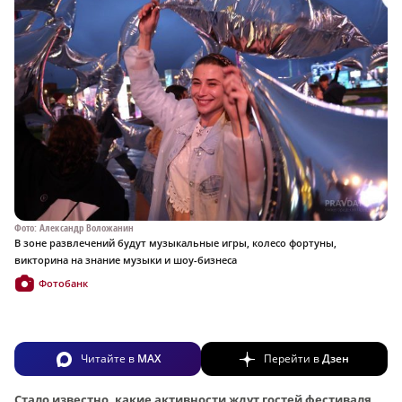
Фото: Александр Воложанин
В зоне развлечений будут музыкальные игры, колесо фортуны,
викторина на знание музыки и шоу-бизнеса
Фотобанк
Читайте в
MAX
Перейти в
Дзен
Стало известно, какие активности ждут гостей фестиваля