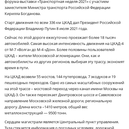
форума-выставки «Транспортная неделя-2021» с участием
заместителя Министра транспорта Российской Федерации
Кирилла Богданова.
Старт движения по всем 336 км ЦКАД дал Президент Российской
Федерации Владимир Путин 8 июля 2021 года.
Сейчас по этой дороге ежесуточно проезжает более 18 тысяч
автомобилей. Самая высокая интенсивность движения на ЦКАД‑4
от М‑7 «Волга» до М‑4 «Дон». Более половины пользователей
ЦКАД – жители Московской агломерации. Они, как и
автомобилисты из других регионов, выбирая эту трассу, экономят
время в пути.
На ЦКАД возвели 55 мостов, 144 путепровода, 7 экодуков и 19
пешеходных переходов. Одно из самых масштабных сооружений
на этой трассе – мостовой переход через канал имени Москвы на
ЦКАД‑3. Он также пересекает Дмитровское шоссе и Савеловское
направление Московской железной дороги, региональную
дорогу. Длина моста –1410 метров, общий вес
металлоконструкций — 9500 тонн.
Сердцем магистрали является Центральный пункт управления.
Туда стекается информация о погодных условиях, дорожной