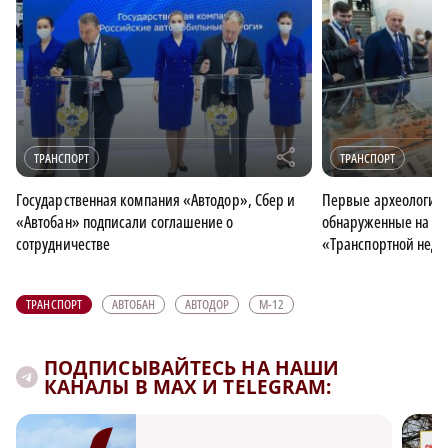
r
ТРАНСПОРТ
ТРАНСПОРТ
Государственная компания «Автодор», Сбер и
Первые археологиче
«Автобан» подписали соглашение о
обнаруженные на М‑
сотрудничестве
«Транспортной неде
ТРАНСПОРТ
АВТОБАН
АВТОДОР
М-12
ПОДПИСЫВАЙТЕСЬ НА НАШИ
КАНАЛЫ В MAX И TELEGRAM: