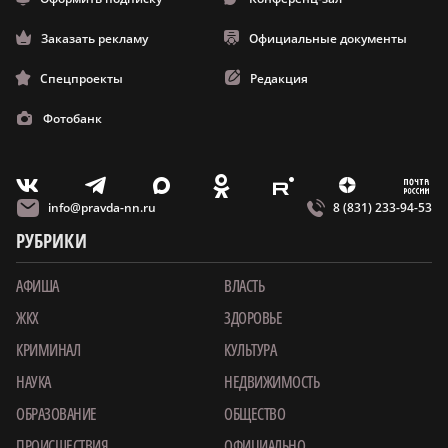
Заказать рекламу
Официальные документы
Спецпроекты
Редакция
Фотобанк
m
T
O
Z
X
E
V
info@pravda-nn.ru
8 (831) 233-94-53
РУБРИКИ
АФИША
ВЛАСТЬ
ЖКХ
ЗДОРОВЬЕ
КРИМИНАЛ
КУЛЬТУРА
НАУКА
НЕДВИЖИМОСТЬ
ОБРАЗОВАНИЕ
ОБЩЕСТВО
ПРОИСШЕСТВИЯ
ОФИЦИАЛЬНО