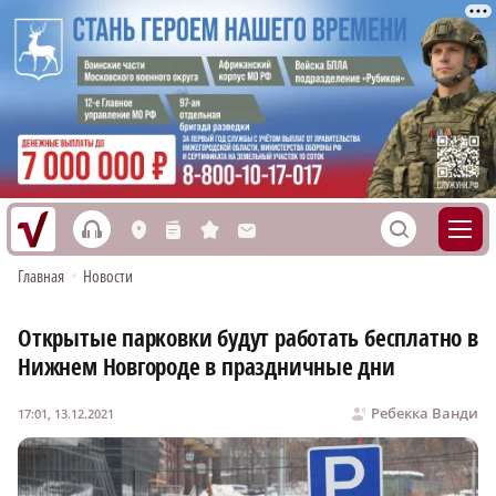
h
S
L
n
s
M
Главная
•
Новости
Открытые парковки будут работать бесплатно в
Нижнем Новгороде в праздничные дни
Ребекка Ванди
17:01, 13.12.2021