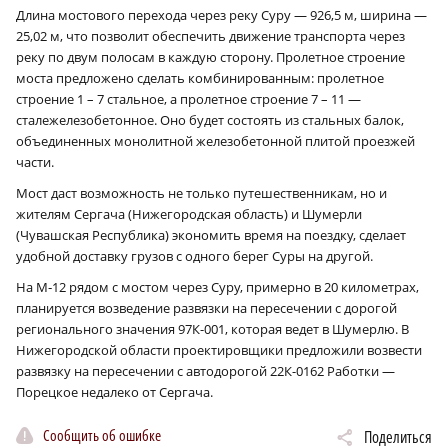
Длина мостового перехода через реку Суру — 926,5 м, ширина —
25,02 м, что позволит обеспечить движение транспорта через
реку по двум полосам в каждую сторону. Пролетное строение
моста предложено сделать комбинированным: пролетное
строение 1 – 7 стальное, а пролетное строение 7 – 11 —
сталежелезобетонное. Оно будет состоять из стальных балок,
объединенных монолитной железобетонной плитой проезжей
части.
Мост даст возможность не только путешественникам, но и
жителям Сергача (Нижегородская область) и Шумерли
(Чувашская Республика) экономить время на поездку, сделает
удобной доставку грузов с одного берег Суры на другой.
На М‑12 рядом с мостом через Суру, примерно в 20 километрах,
планируется возведение развязки на пересечении с дорогой
регионального значения 97К-001, которая ведет в Шумерлю. В
Нижегородской области проектировщики предложили возвести
развязку на пересечении с автодорогой 22К-0162 Работки —
Порецкое недалеко от Сергача.
Сообщить об ошибке
Поделиться