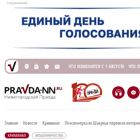
СОЦРЕКЛАМА
ЧТО ИЗМЕНИТСЯ С 1 АВГУСТА
ЧТО 
L
n
s
M
H
e
Главная
•
Новости
•
Криминал
•
Пенсионерка из Шахуньи перевела интерне
КРИМИНАЛ
МОШЕННИЧЕСТВО