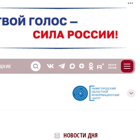
m
T
O
ЩНИК
Z
X
E
S
V
с
НОВОСТИ ДНЯ