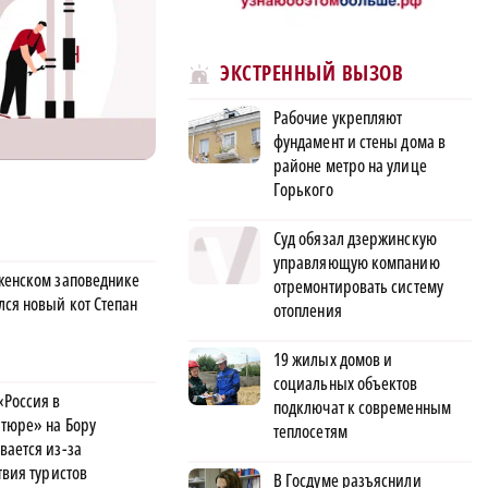
ЭКСТРЕННЫЙ ВЫЗОВ
Рабочие укрепляют
фундамент и стены дома в
районе метро на улице
Горького
Суд обязал дзержинскую
управляющую компанию
женском заповеднике
отремонтировать систему
лся новый кот Степан
отопления
19 жилых домов и
социальных объектов
«Россия в
подключат к современным
тюре» на Бору
теплосетям
вается из-за
твия туристов
В Госдуме разъяснили