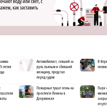
рамма
Автомобилист, севший за
В Кер
5-летия
руль пьяным и сбивший
появи
ода
женщину, предстал
перед судом
:
Пожарные тушат огонь на
Парк 
спасатели
проспекте Ленина в
миниа
 коты
Дзержинске
закры
отсутс