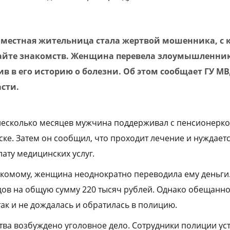
я местная жительница стала жертвой мошенника, с
айте знакомств. Женщина перевела злоумышленнику
ив в его историю о болезни. Об этом сообщает ГУ МВ
асти.
несколько месяцев мужчина поддерживал с пенсионерк
ке. Затем он сообщил, что проходит лечение и нуждаетс
лату медицинских услуг.
комому, женщина неоднократно переводила ему деньги.
ов на общую сумму 220 тысяч рублей. Однако обещанно
ак и не дождалась и обратилась в полицию.
ва возбуждено уголовное дело. Сотрудники полиции ус