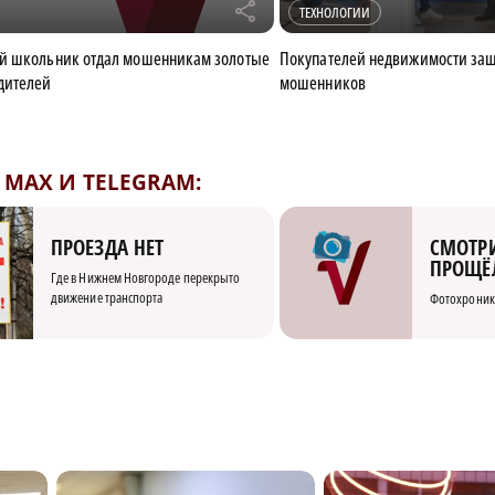
r
ТЕХНОЛОГИИ
й школьник отдал мошенникам золотые
Покупателей недвижимости защ
дителей
мошенников
MAX И TELEGRAM:
СМОТРИ
ПРОЕЗДА НЕТ
ПРОЩЁ
Где в Нижнем Новгороде перекрыто
движение транспорта
Фотохроник