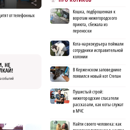
r
Кошка, подброшенная к
итят от телефонных
воротам нижегородского
приюта, сбежала из
переноски
Кота-наркокурьера поймали
сотрудники исправительной
колонии
, НЕ
В Керженском заповеднике
ЛКАЙ!
появился новый кот Степан
а событий
Пушистый строй:
нижегородские спасатели
рассказали, как коты служат
в МЧС
Найти своего человека: как