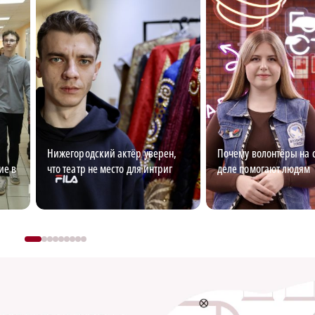
Нижегородский актёр уверен,
Почему волонтёры на 
ие в
что театр не место для интриг
деле помогают людям