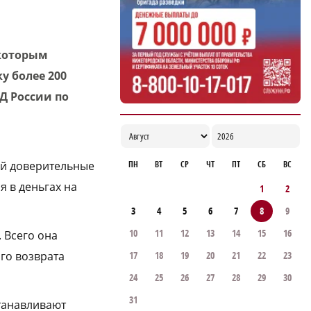
 которым
 более 200
Д России по
ПН
ВТ
СР
ЧТ
ПТ
СБ
ВС
ой доверительные
я в деньгах на
1
2
3
4
5
6
7
8
9
10
11
12
13
14
15
16
 Всего она
17
18
19
20
21
22
23
го возврата
24
25
26
27
28
29
30
31
танавливают