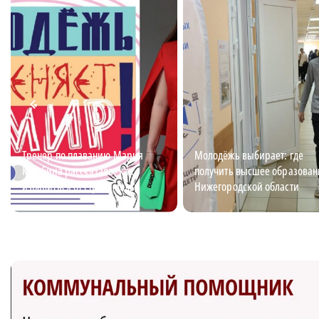
Тренер по плаванию Мария
Молодёжь выбирает: где
Кулябина рассказала, как
получить высшее образован
избавиться от страха воды
Нижегородской области