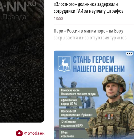
«Злостного» должника задержали
сотрудники ГАИ за неуплату штрафов
13:58
Парк «Россия в миниатюре» на Бору
закрывается из-за отсутствия туристов
13:26
Найти своего человека: как помогают
питомцам в центре «Планета кошек»
13:00
У нижегородских абитуриентов стали
популярны инженерные направления
12:48
Как помощь людям стала главным делом
жизни для нижегородской студентки
12:47
Фотобанк