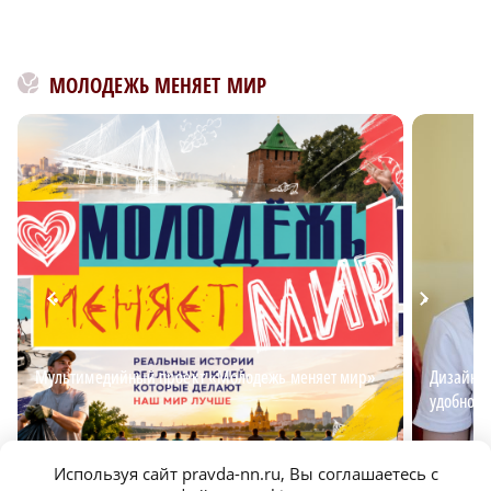
МОЛОДЕЖЬ МЕНЯЕТ МИР
Мультимедийный проект «Молодежь меняет мир»
Дизайнер
удобной 
Используя сайт pravda-nn.ru, Вы соглашаетесь с