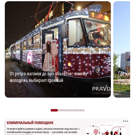
От ретро-вагонов до арт-объектов: почему
Где жить
молодёжь выбирает трамвай
Новгород