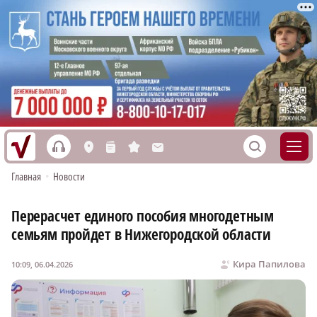
h
S
L
n
s
M
Главная
•
Новости
Перерасчет единого пособия многодетным
семьям пройдет в Нижегородской области
Кира Папилова
10:09, 06.04.2026