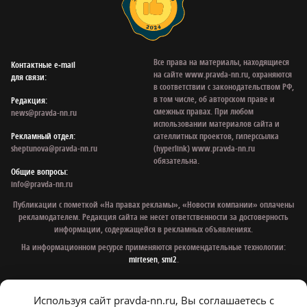
Все права на материалы, находящиеся
Контактные e‑mail
на сайте www.pravda-nn.ru, охраняются
для связи:
в соответствии с законодательством РФ,
в том числе, об авторском праве и
Редакция:
смежных правах. При любом
news@pravda-nn.ru
использовании материалов сайта и
Рекламный отдел:
сателлитных проектов, гиперссылка
sheptunova@pravda-nn.ru
(hyperlink) www.pravda-nn.ru
обязательна.
Общие вопросы:
info@pravda-nn.ru
Публикации с пометкой «На правах рекламы», «Новости компании» оплачены
рекламодателем. Редакция сайта не несет ответственности за достоверность
информации, содержащейся в рекламных объявлениях.
На информационном ресурсе применяются рекомендательные технологии:
mirtesen
,
smi2
.
Используя сайт pravda-nn.ru, Вы соглашаетесь с
© 1997 - 2026 Газета «Нижегородская правда»