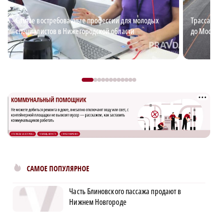
Самые востребованные профессии для молодых
Трасса М
специалистов в Нижегородской области
до Москв
САМОЕ ПОПУЛЯРНОЕ
Часть Блиновского пассажа продают в
Нижнем Новгороде