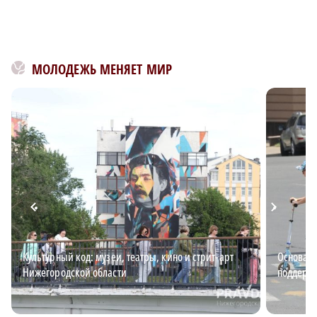
МОЛОДЕЖЬ МЕНЯЕТ МИР
Культурный код: музеи, театры, кино и стрит-арт
Основа б
Нижегородской области
поддержи