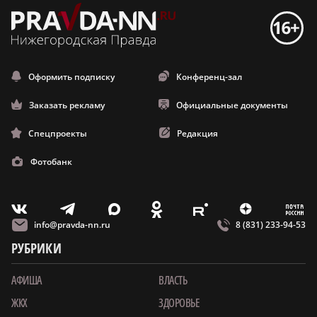
Оформить подписку
Конференц-зал
Заказать рекламу
Официальные документы
Спецпроекты
Редакция
Фотобанк
m
T
O
Z
X
E
V
info@pravda-nn.ru
8 (831) 233-94-53
РУБРИКИ
АФИША
ВЛАСТЬ
ЖКХ
ЗДОРОВЬЕ