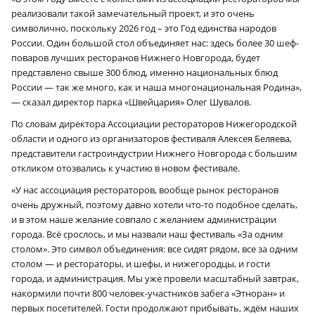
реализовали такой замечательный проект, и это очень
символично, поскольку 2026 год – это Год единства народов
России. Один большой стол объединяет нас: здесь более 30 шеф-
поваров лучших ресторанов Нижнего Новгорода, будет
представлено свыше 300 блюд, именно национальных блюд
России — так же много, как и наша многонациональная Родина»,
— сказал директор парка «Швейцария» Олег Шувалов.
По словам директора Ассоциации рестораторов Нижегородской
области и одного из организаторов фестиваля Алексея Беляева,
представители гастроиндустрии Нижнего Новгорода с большим
откликом отозвались к участию в новом фестивале.
«У нас ассоциация рестораторов, вообще рынок ресторанов
очень дружный, поэтому давно хотели что-то подобное сделать,
и в этом наше желание совпало с желанием администрации
города. Всё срослось, и мы назвали наш фестиваль «За одним
столом». Это символ объединения: все сидят рядом, все за одним
столом — и рестораторы, и шефы, и нижегородцы, и гости
города, и администрация. Мы уже провели масштабный завтрак,
накормили почти 800 человек-участников забега «Этноран» и
первых посетителей. Гости продолжают прибывать, ждём наших