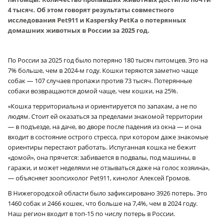
4 тысяч. Об этом говорят результаты совместного
исследования Pet911 и Kaspersky PetKa о потерянных
домашних животных в России за 2025 год.
По России за 2025 год было потеряно 180 тысяч питомцев. Это на
7% больше, чем в 2024‑м году. Кошки теряются заметно чаще
собак — 107 случаев пропажи против 73 тысяч. Потерянные
собаки возвращаются домой чаще, чем кошки, на 25%.
«Кошка территориальна и ориентируется по запахам, а не по
людям. Стоит ей оказаться за пределами знакомой территории
— в подъезде, на даче, во дворе после падения из окна — и она
входит в состояние острого стресса, при котором даже знакомые
ориентиры перестают работать. Испуганная кошка не бежит
«домой», она прячется: забивается в подвалы, под машины, в
гаражи, и может неделями не отзываться даже на голос хозяина»,
— объясняет зоопсихолог Pet911, кинолог Алексей Громов.
В Нижегородской области было зафиксировано 3926 потерь. Это
1460 собак и 2466 кошек, что больше на 7,4%, чем в 2024 году.
Наш регион входит в топ-15 по числу потерь в России.