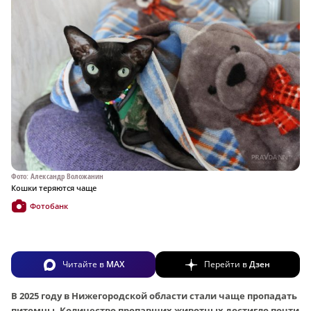
Фото: Александр Воложанин
Кошки теряются чаще
Фотобанк
Читайте в
MAX
Перейти в
Дзен
В 2025 году в Нижегородской области стали чаще пропадать
питомцы. Количество пропавших животных достигло почти