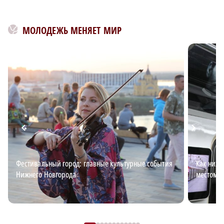
МОЛОДЕЖЬ МЕНЯЕТ МИР
Фестивальный город: главные культурные события
Как ниже
Нижнего Новгорода
местом д