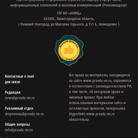
информационных технологий и массовых коммуникаций (Роскомнадзор).
ГАУ НО «НОИЦ»
603006, Нижегородская область,
г.Нижний Новгород, ул.Максима Горького, д.151 Б, помещение 5
Все права на материалы, находящиеся
Контактные e‑mail
на сайте www.pravda-nn.ru, охраняются
для связи:
в соответствии с законодательством РФ,
в том числе, об авторском праве и
Редакция:
смежных правах. При любом
news@pravda-nn.ru
использовании материалов сайта и
Рекламный отдел:
сателлитных проектов, гиперссылка
sheptunova@pravda-nn.ru
(hyperlink) www.pravda-nn.ru
обязательна.
Общие вопросы:
info@pravda-nn.ru