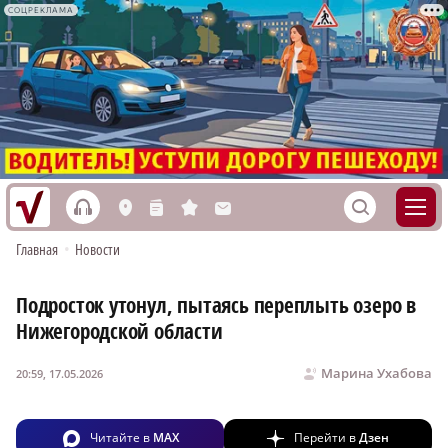
СОЦРЕКЛАМА
h
S
L
n
s
M
Главная
•
Новости
Подросток утонул, пытаясь переплыть озеро в
Нижегородской области
Марина Ухабова
20:59, 17.05.2026
Читайте в
MAX
Перейти в
Дзен