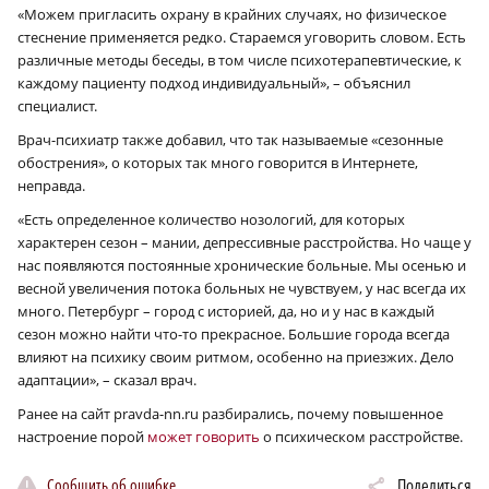
«Можем пригласить охрану в крайних случаях, но физическое
стеснение применяется редко. Стараемся уговорить словом. Есть
различные методы беседы, в том числе психотерапевтические, к
каждому пациенту подход индивидуальный», – объяснил
специалист.
Врач-психиатр также добавил, что так называемые «сезонные
обострения», о которых так много говорится в Интернете,
неправда.
«Есть определенное количество нозологий, для которых
характерен сезон – мании, депрессивные расстройства. Но чаще у
нас появляются постоянные хронические больные. Мы осенью и
весной увеличения потока больных не чувствуем, у нас всегда их
много. Петербург – город с историей, да, но и у нас в каждый
сезон можно найти что-то прекрасное. Большие города всегда
влияют на психику своим ритмом, особенно на приезжих. Дело
адаптации», – сказал врач.
Ранее на сайт pravda-nn.ru разбирались, почему повышенное
настроение порой
может говорить
о психическом расстройстве.
Сообщить об ошибке
Поделиться