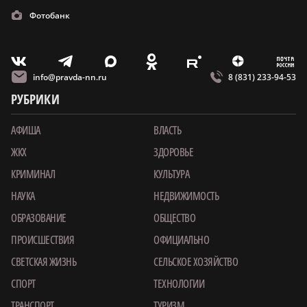
Фотобанк
m
T
O
Z
X
E
V
info@pravda-nn.ru
8 (831) 233-94-53
РУБРИКИ
АФИША
ВЛАСТЬ
ЖКХ
ЗДОРОВЬЕ
КРИМИНАЛ
КУЛЬТУРА
НАУКА
НЕДВИЖИМОСТЬ
ОБРАЗОВАНИЕ
ОБЩЕСТВО
ПРОИСШЕСТВИЯ
ОФИЦИАЛЬНО
СВЕТСКАЯ ЖИЗНЬ
СЕЛЬСКОЕ ХОЗЯЙСТВО
СПОРТ
ТЕХНОЛОГИИ
ТРАНСПОРТ
ТУРИЗМ