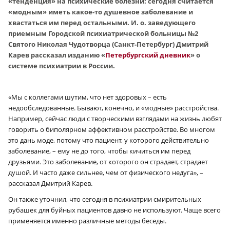
«тенденция» на психические болезни: сегодня считается
«модным» иметь какое-то душевное заболевание и
хвастаться им перед остальными. И. о. заведующего
приемным Городской психиатрической больницы №2
Святого Николая Чудотворца (Санкт-Петербург) Дмитрий
Карев рассказал изданию «
Петербургский дневник
» о
системе психиатрии в России.
«Мы с коллегами шутим, что нет здоровых – есть
недообследованные. Бывают, конечно, и «модные» расстройства.
Например, сейчас люди с творческими взглядами на жизнь любят
говорить о биполярном аффективном расстройстве. Во многом
это дань моде, потому что пациент, у которого действительно
заболевание, – ему не до того, чтобы кичиться им перед
друзьями. Это заболевание, от которого он страдает, страдает
душой. И часто даже сильнее, чем от физического недуга», –
рассказал Дмитрий Карев.
Он также уточнил, что сегодня в психиатрии смирительных
рубашек для буйных пациентов давно не используют. Чаще всего
применяется именно различные методы беседы.