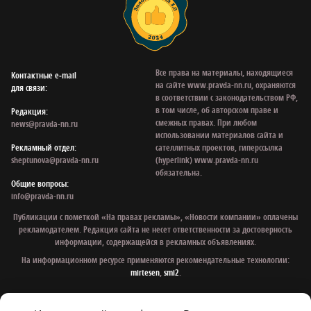
Все права на материалы, находящиеся
Контактные e‑mail
на сайте www.pravda-nn.ru, охраняются
для связи:
в соответствии с законодательством РФ,
в том числе, об авторском праве и
Редакция:
смежных правах. При любом
news@pravda-nn.ru
использовании материалов сайта и
Рекламный отдел:
сателлитных проектов, гиперссылка
sheptunova@pravda-nn.ru
(hyperlink) www.pravda-nn.ru
обязательна.
Общие вопросы:
info@pravda-nn.ru
Публикации с пометкой «На правах рекламы», «Новости компании» оплачены
рекламодателем. Редакция сайта не несет ответственности за достоверность
информации, содержащейся в рекламных объявлениях.
На информационном ресурсе применяются рекомендательные технологии:
mirtesen
,
smi2
.