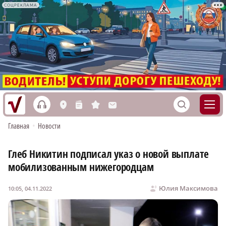
СОЦРЕКЛАМА
h
S
L
n
s
M
Главная
•
Новости
Глеб Никитин подписал указ о новой выплате
мобилизованным нижегородцам
Юлия Максимова
10:05, 04.11.2022