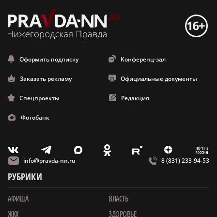
Оформить подписку
Конференц-зал
Заказать рекламу
Официальные документы
Спецпроекты
Редакция
Фотобанк
m
T
O
Z
X
E
V
info@pravda-nn.ru
8 (831) 233-94-53
РУБРИКИ
АФИША
ВЛАСТЬ
ЖКХ
ЗДОРОВЬЕ