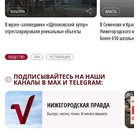
r
КУЛЬТУРА
ВЛАСТЬ
В музее-заповеднике «Щёлоковский хутор»
В Семенове и Красны
отреставрировали уникальные объекты
Нижегородского муз
более 650 школьник
ОБЩЕСТВО
ОКН
РЕСТАВРАЦИЯ
ПОДПИСЫВАЙТЕСЬ НА НАШИ
КАНАЛЫ В MAX И TELEGRAM:
НИЖЕГОРОДСКАЯ ПРАВДА
Быстро, честно, точно. И ничего лишнего